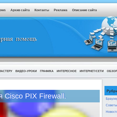
dows
Архив сайта
Контакты
Реклама
Описание сайта
МАСТЕРУ
ВИДЕО-УРОКИ
ГРАФИКА
ИНТЕРЕСНОЕ
ИНТЕРНЕТ/СЕТИ
ОБЗО
Рубр
Cisco PIX Firewall.
Браузе
Советы
Новост