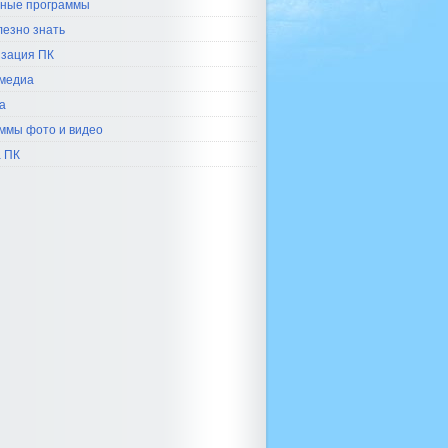
ные программы
лезно знать
зация ПК
медиа
а
ммы фото и видео
 ПК