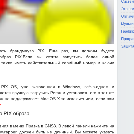
Систем
Это по
Оптими
Мульти
График
Програ
Защита
ать брандмауэр PIX. Еще раз, вы должны будете
 образ PIX.Если вы хотите запустить более одной
 также иметь действительный серийный номер и ключи
PIX OS, уже включенная в Windows, всё-в-одном и
дется вручную загрузить Pemu и установить его в тот же
emu не поддерживает Mac OS X за исключением, если вам
ье
.
o PIX образа
ения в меню Правка в GNS3. В левой панели нажмите на
wrapper должен быть не длинный. Вы можете указать