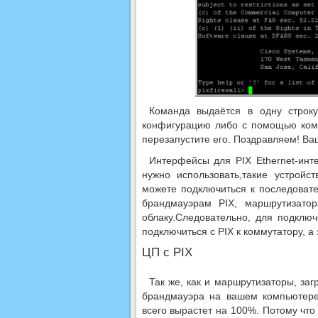
Команда выдаётся в одну строк
конфигурацию либо с помощью ко
перезапустите его. Поздравляем! Ва
Интерфейсы для PIX Ethernet-инт
нужно использовать,такие устройс
можете подключиться к последоват
брандмауэрам PIX, маршрутизато
облаку.Следовательно, для подключ
подключиться с PIX к коммутатору, а
ЦП с PIX
Так же, как и маршрутизаторы, за
брандмауэра на вашем компьютере.
всего вырастет на 100%. Потому что