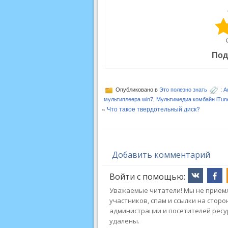
Под
Опубликовано в
Это полезно знать
:
А
мультиплеера win7
,
Мультимедиа комбайн iTune
«
Что такое твердотельный диск?
Добавить комментарий
Войти с помощью:
Уважаемые читатели! Мы не приемл
участников, спам и ссылки на стор
администрации и посетителей ресу
удалены.