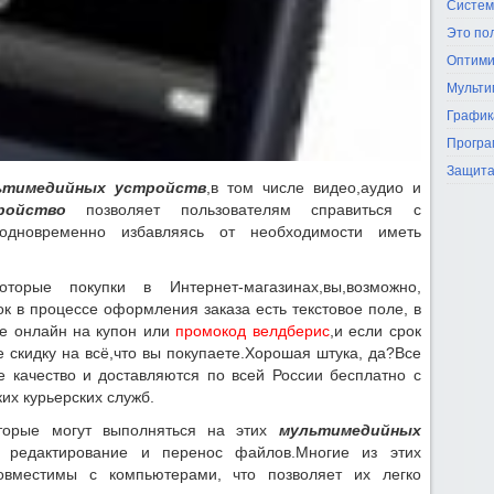
Систем
Это по
Оптими
Мульти
График
Програ
Защита
ьтимедийных устройств
,в том числе видео,аудио и
ройство
позволяет пользователям справиться с
одновременно избавляясь от необходимости иметь
торые покупки в Интернет-магазинах,вы,возможно,
ок в процессе оформления заказа есть текстовое поле, в
ие онлайн на купон или
промокод велдберис
,и если срок
 скидку на всё,что вы покупаете.Хорошая штука, да?Все
 качество и доставляются по всей России бесплатно с
их курьерских служб.
оторые могут выполняться на этих
мультимедийных
е, редактирование и перенос файлов.Многие из этих
овместимы с компьютерами, что позволяет их легко