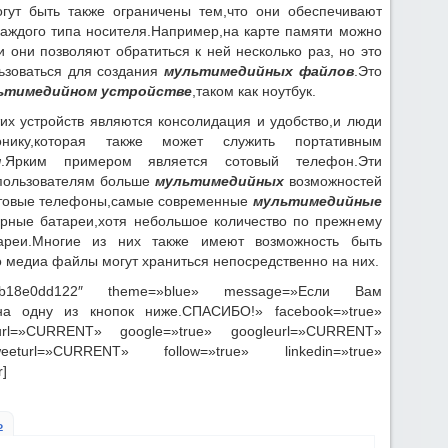
огут быть также ограничены тем,что они обеспечивают
каждого типа носителя.Например,на карте памяти можно
и они позволяют обратиться к ней несколько раз, но это
льзоваться для создания
мультимедийных файлов
.Это
ьтимедийном устройстве
,таком как ноутбук.
тих устройств являются консолидация и удобство,и люди
ику,которая также может служить портативным
м
.Ярким примером является сотовый телефон.Эти
 пользователям больше
мультимедийных
возможностей
сотовые телефоны,самые современные
мультимедийные
орные батареи,хотя небольшое количество по прежнему
ареи.Многие из них также имеют возможность быть
 медиа файлы могут храниться непосредственно на них.
a6e5b18e0dd122″ theme=»blue» message=»Если Вам
на одну из кнопок ниже.СПАСИБО!» facebook=»true»
url=»CURRENT» google=»true» googleurl=»CURRENT»
eturl=»CURRENT» follow=»true» linkedin=»true»
]
ь