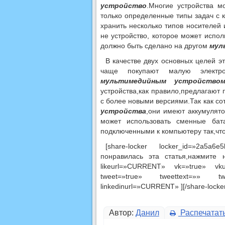
устройство
.Многие устройства м
только определенные типы задач с 
хранить несколько типов носителей 
не устройство, которое может испо
должно быть сделано на другом
мул
В качестве двух основных целей э
чаще покупают малую электрон
мультимедийным устройство
устройства,как правило,предлагают
с более новыми версиями.Так как 
устройства
,они имеют аккумулят
может использовать сменные бат
подключенными к компьютеру так,что
[share-locker locker_id=»2a5
понравилась эта статья,нажмите 
likeurl=»CURRENT» vk=»true» vk
tweet=»true» tweettext=»» twe
linkedinurl=»CURRENT» ][/share-locker
Автор:
Данил
Распечатат