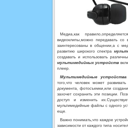
Медиа,как правило,определя
видеоклипы,можно передавать со 
заинтересованы в общении,а с мед
развитию широкого спектра
мульт
создавать и использовать различ
мультимедийных устройств
вклю
плеер.
Мультимедийные устройства
того,что человек может развиват
документа, фотосъемки,или создани
захочет сохранить эти позиции. Поз
доступ и изменить их.Существуе
мультимедийные файлы с одного уст
еще.
Важно понимать,что каждое устройс
зависимости от каждого типа носите