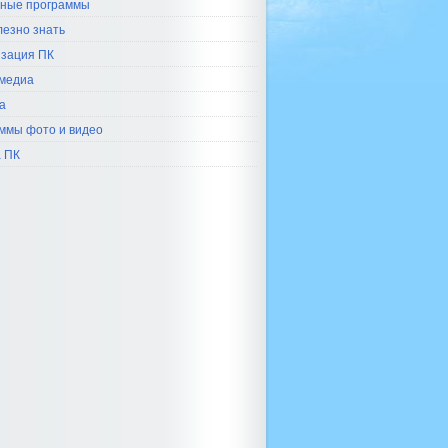
ные программы
лезно знать
зация ПК
медиа
а
ммы фото и видео
 ПК