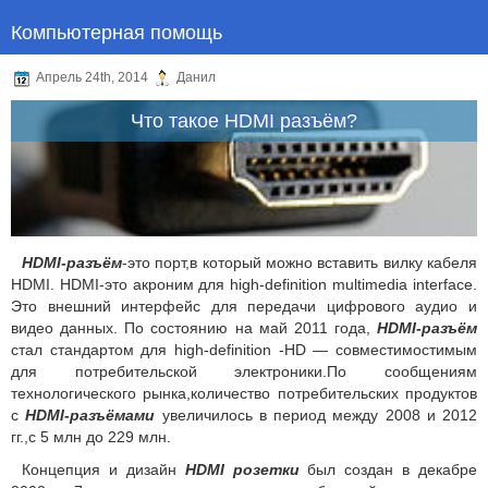
Компьютерная помощь
Апрель 24th, 2014
Данил
Что такое HDMI разъём?
HDMI-разъём
-это порт,в который можно вставить вилку кабеля
HDMI. HDMI-это акроним для high-definition multimedia interface.
Это внешний интерфейс для передачи цифрового аудио и
видео данных. По состоянию на май 2011 года,
HDMI-разъём
стал стандартом для high-definition -HD — совместимостимым
для потребительской электроники.По сообщениям
технологического рынка,количество потребительских продуктов
с
HDMI-разъёмами
увеличилось в период между 2008 и 2012
гг.,с 5 млн до 229 млн.
Концепция и дизайн
HDMI розетки
был создан в декабре