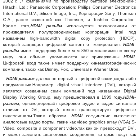
2002 г. ,7 компаниями по производству бытовой электроники:
Hitachi, Ltd.; Panasonic Corporation; Philips Consumer Electronics
International B.V.; Silicon Image, Inc.; Корпорации Sony, Thomson
С.А., ранее известной как Thomson; и Toshiba Corporation.
Кроме того,
HDMI разъём
используется технологиями от
производителя полупроводниковых корпорации Intel под
названием high-bandwidth digital copy protection (HDCP),
который защищает цифровой контент от копирования.
HDMI-
разъём
имеет поддержку более чем 850 компаниями по всему
миру; они обычно упоминаются как приверженцы
HDMI
.
Цифровой вход также имеет поддержку кинематографических
компаний, таких как Disney, Fox, Universal и Warner Bros.
HDMI разъем
далеко не первый в цифровой связи,когда-либо
придуманных.Например, digital visual interface (DVI), который
является созданием семи компаний под названием Digital
Display Working Group, ему предшествовал в 1999 году.
HDMI-
разъем
, однако,передаёт цифровое аудио и видео сигналы,в
отличие от DVI, который только транспортирует цифровые
видеосигналы.Таким образом,
HDMI
соединение вытесняют
аналоговые видео порты, такие как video graphics array (VGA),S-
Video, composite и component video,так как он превосходит DVI,
и может заменить аналоговые соединения, которые несут как