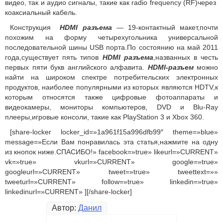
видео, так и аудио сигналы, такие как radio frequency (RF)через
коаксиальный кабель.
Конструкция
HDMI разъема
— 19-контактный макет,почти
похожим на форму четырехугольника универсальной
последовательной шины USB порта.По состоянию на май 2011
года,существует пять типов
HDMI разъема
,названных в честь
первых пяти букв английского алфавита.
HDMI-разъем
можно
найти на широком спектре потребительских электронных
продуктов, наиболее популярными из которых являются HDTV,к
которым относятся также цифровые фотоаппараты и
видеокамеры, мониторы компьютеров, DVD и Blu-Ray
плееры,игровые консоли, такие как PlayStation 3 и Xbox 360.
[share-locker locker_id=»1a961f15a996dfb99″ theme=»blue»
message=»Если Вам понравилась эта статья,нажмите на одну
из кнопок ниже.СПАСИБО!» facebook=»true» likeurl=»CURRENT»
vk=»true» vkurl=»CURRENT» google=»true»
googleurl=»CURRENT» tweet=»true» tweettext=»»
tweeturl=»CURRENT» follow=»true» linkedin=»true»
linkedinurl=»CURRENT» ][/share-locker]
Автор:
Данил