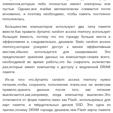
элементов,которые либо полностью имеют электроны или
пустые. Однако,все ячейки автоматически сливается почти
мгновенно, и поэтому необходимо, чтобы память постоянно
пополнялась.
Большинство компьютеров используют два типа памяти
вместе.Как правило dynamic random access memory использует
большую ёмкость, потому что это гораздо больше места и
эффективнее и, следовательно, дешевле. Static random access
memory,которая ускоряет доступ к менее эффективным
местам,обычно используется для кэширования. Это
предполагает хранение данных на компьютере-скорее всего,
необходимой во время работы,что бы сократить количество
раз,которые имеет компьютер к доступу к медленной DRAM
памяти.
Из-за того что,dynamic random access memory нужно
питание,чтобы сохранить пополнение ячеек,она не может,как
правило,хранить данные после того, как питание
выключается,как,например, когда компьютер выключен.Это
отличается от форм памяти,таких как Flash, используемых для
карт памяти, и твёрдотельных дисков SSD. Это одна из
причин,почему DRAM гораздо дешевле,чем Flash карты памяти