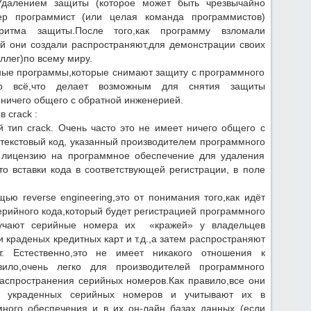
 Удалением защиты (которое может быть чрезвычайно
кер программист (или целая команда программистов)
оритма защиты.После того,как программу взломали
ый они создали распространяют,для демонстрации своих
ллег)по всему миру.
ьные программы,которые снимают защиту с программного
,что всё,что делает возможным для снятия защиты
т ничего общего с обратной инженерией.
 crack :
 тип crack. Очень часто это не имеет ничего общего с
 текстовый код, указанный производителем программного
т лицензию на программное обеспечение для удаления
то вставки кода в соответствующей регистрации, в поле
ью reverse engineering,это от понимания того,как идёт
ерийного кода,который будет регистрацией программного
лучают серийные номера их «кражей» у владельцев
краденых кредитных карт и т.д.,а затем распространяют
. Естественно,это не имеет никакого отношения к
авило,очень легко для производителей программного
аспространения серийных номеров.Как правило,все они
к украденных серийных номеров и учитывают их в
ного обеспечения и в их он-лайн базах данных (если