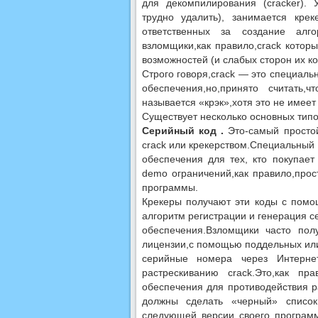
для декомпилирования (cracker).
трудно удалить), занимается кре
ответственных за создание алг
взломщики,как правило,crack котор
возможностей (и слабых сторон их ко
Строго говоря,crack — это специал
обеспечения,но,принято считать
называется «крэк»,хотя это не имее
Существует несколько основных типов
Серийный код .
Это-самый простой
crack или крекерством.Специальный
обеспечения для тех, кто покупае
demo ограничений,как правило,прос
программы.
Крекеры получают эти коды с помощ
алгоритм регистрации и генерация с
обеспечения.Взломщики часто по
лицензии,с помощью поддельных или 
серийные номера через Интернет
растрескиванию crack.Это,как пр
обеспечения для противодействия р
должны сделать «черный» списо
следующей версии своего программ