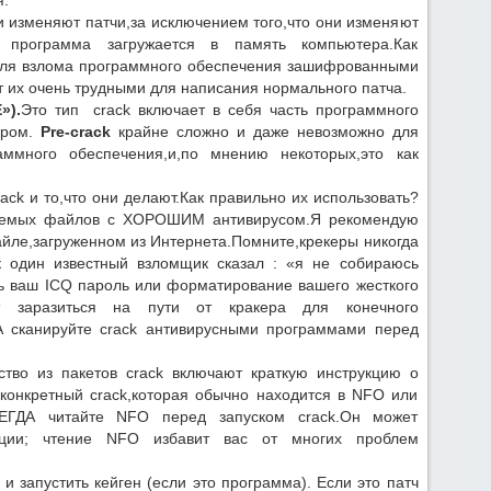
.
и изменяют патчи,за исключением того,что они изменяют
программа загружается в память компьютера.Как
 для взлома программного обеспечения зашифрованными
их очень трудными для написания нормального патча.
»).
Это тип crack включает в себя часть программного
ером.
Pre-crack
крайне сложно и даже невозможно для
ммного обеспечения,и,по мнению некоторых,это как
ack и то,что они делают.Как правильно их использовать?
жаемых файлов с ХОРОШИМ антивирусом.Я рекомендую
йле,загруженном из Интернета.Помните,крекеры никогда
к один известный взломщик сказал : «я не собираюсь
ть ваш ICQ пароль или форматирование вашего жесткого
ут заразиться на пути от кракера для конечного
А сканируйте crack антивирусными программами перед
тво из пакетов crack включают краткую инструкцию о
т конкретный crack,которая обычно находится в NFO или
СЕГДА читайте NFO перед запуском crack.Он может
кции; чтение NFO избавит вас от многих проблем
и запустить кейген (если это программа). Если это патч