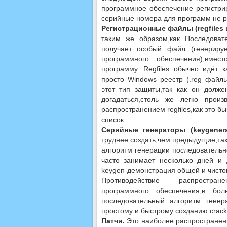
программное обеспечение регистрир
серийные номера для программ не р
Регистрационные файлы (regfiles
таким же образом,как Последоват
получает особый файл (генериру
программного обеспечения),вмест
программу. Regfiles обычно идёт 
просто Windows реестр (.reg файлы
этот тип защиты,так как он долже
догадаться,столь же легко прои
распространением regfiles,как это
список.
Серийные генераторы (keygenera
труднее создать,чем предыдущие,та
алгоритм генерации последовательно
часто занимает несколько дней и 
keygen-демонстрация общей и чисто
Противодействие распростране
программного обеспечения;в бо
последовательный алгоритм гене
простому и быстрому созданию crack
Патчи.
Это наиболее распространенн