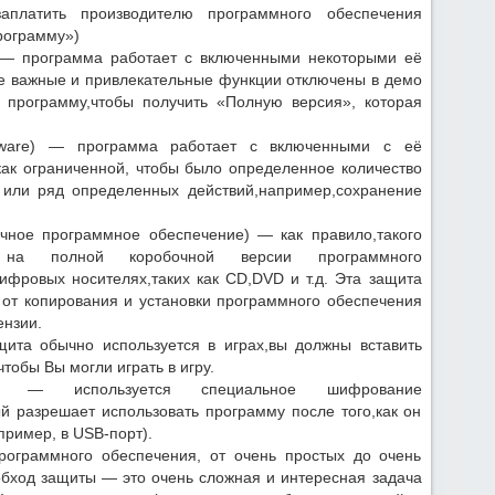
заплатить производителю программного обеспечения
программу»)
— программа работает с включенными некоторыми её
е важные и привлекательные функции отключены в демо
ь программу,чтобы получить «Полную версия», которая
are) — программа работает с включенными с её
ак ограниченной, чтобы было определенное количество
 или ряд определенных действий,например,сохранение
ное программное обеспечение) — как правило,такого
 на полной коробочной версии программного
ифровых носителях,таких как CD,DVD и т.д. Эта защита
 от копирования и установки программного обеспечения
ензии.
ита обычно используется в играх,вы должны вставить
тобы Вы могли играть в игру.
 используется специальное шифрование
ый разрешает использовать программу после того,как он
ример, в USB-порт).
рограммного обеспечения, от очень простых до очень
бход защиты — это очень сложная и интересная задача