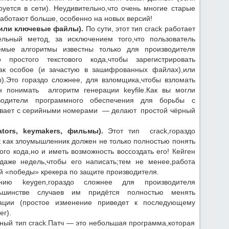
уется в сети). Неудивительно,что очень многие старые
аботают больше, особенно на новых версий!
 или ключевые файлы).
По сути, этот тип crack работает
ельный метод, за исключением того,что пользователь
емые алгоритмы известны только для производителя
о простого текстового кода,чтобы зарегистрировать
как особое (и зачастую в зашифрованных файлах),или
).Это гораздо сложнее, для взломщика,чтобы взломать
н понимать алгоритм генерации keyfile.Как вы могли
зводители программного обеспечения для борьбы с
 бывает с серийными номерами — делают простой чёрный
tors, keymakers, фильмы).
Этот тип crack,гораздо
к как злоумышленник должен не только полностью понять
го кода,но и иметь возможность воссоздать его! Кейген
даже недель,чтобы его написать;тем не менее,работа
й «победы» крекера по защите производителя.
нию keygen,гораздо сложнее для производителя
льшинстве случаев им придётся полностью менять
рации (простое изменение приведет к последующему
er).
ый тип crack.Патч — это небольшая программа,которая