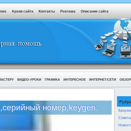
dows
Архив сайта
Контакты
Реклама
Описание сайта
МАСТЕРУ
ВИДЕО-УРОКИ
ГРАФИКА
ИНТЕРЕСНОЕ
ИНТЕРНЕТ/СЕТИ
ОБЗО
Рубр
k,серийный номер,keygen.
Браузе
Советы
Новост