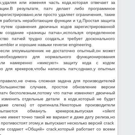
удаляя или изменяя часть кода,которая отвечает за
ации.В результате, патч делает либо программное
регистрировано,или просто удаляет ограничения, такие
яя работать неработающие функции и т.д.Простая защита
 путем сравнения двоичных кодов зарегистрированной
ем создание «разницы патча»,используя определенное
ство патчей трудно создать,и требует досконального
mbler и хорошие навыки reverse engineering.
о если злоумышленник не достаточно опытный,он может
необходимого для нормального функционирования
ители намеренно «миксуют» защиту кода с кодом
о для крекеров,чтобы написать патч;однако,у опытных
 правило,не очень сложная задача для производителей
большинстве случаев, простое обновление версии
патч бесполезным,потому что патчи изменяют двоичный
ы изменить отдельные детали в коде,который не будет
даже слегка) от оригинала.Некоторые производители
ытаются обмануть крекеров,выпуская «silent
ие имеет точно такой же вариант и даже дату релиза,но
противостоят этому,и выпускают несколько версий crack
ли создают «Общий» crack,который работает со всеми