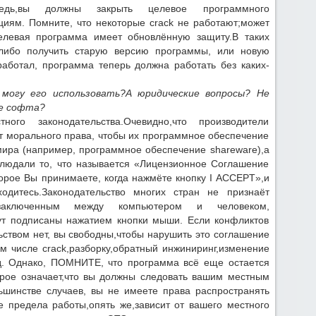
дь,вы должны закрыть целевое программного
иям. Помните, что некоторые crack не работают;может
елевая программа имеет обновлённую защиту.В таких
,либо получить старую версию программы, или новую
работал, программа теперь должна работать без каких-
 могу его использовать?А юридические вопросы? Не
ие софта?
ого законодательства.Очевидно,что производители
 морального права, чтобы их программное обеспечение
мира (например, программное обеспечение shareware),а
блюдали то, что называется «Лицензионное Соглашение
торое Вы принимаете, когда нажмёте кнопку I ACCEPT»,и
дитесь.Законодательство многих стран не признаёт
,заключенным между компьютером и человеком,
дут подписаны нажатием кнопки мыши. Если конфликтов
ством нет, вы свободны,чтобы нарушить это соглашение
ом числе crack,разборку,обратный инжиниринг,изменение
 т.д. Однако, ПОМНИТЕ, что программа всё еще остается
рое означает,что вы должны следовать вашим местным
ьшинстве случаев, вы не имеете права распространять
е предела работы,опять же,зависит от вашего местного