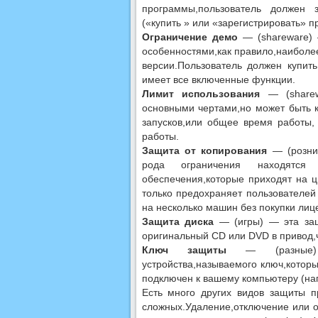
программы,пользователь должен 
(«купить » или «зарегистрировать» 
Ограничение демо
— (shareware) 
особенностями,как правило,наиболе
версии.Пользователь должен купит
имеет все включенные функции.
Лимит использования
— (sharew
основными чертами,но может быть к
запусков,или общее время работы,
работы.
Защита от копирования
— (рознич
рода ограничения находятся
обеспечения,которые приходят на ц
только предохраняет пользователей
на несколько машин без покупки лиц
Защита диска
— (игры) — эта защ
оригинальный CD или DVD в привод,ч
Ключ защиты
— (разные) —
устройства,называемого ключ,котор
подключен к вашему компьютеру (нап
Есть много других видов защиты п
сложных.Удаление,отключение или о