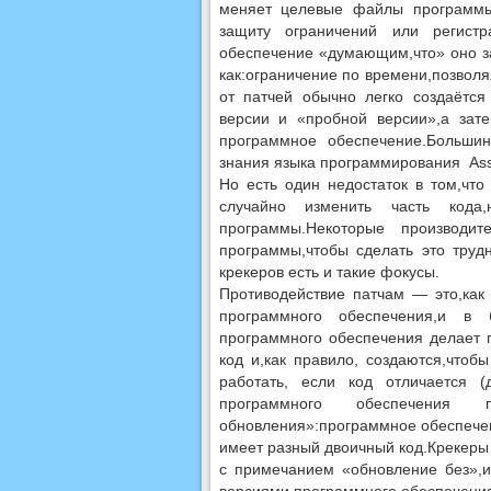
меняет целевые файлы программы,
защиту ограничений или регистр
обеспечение «думающим,что» оно за
как:ограничение по времени,позвол
от патчей обычно легко создаётся
версии и «пробной версии»,а зат
программное обеспечение.Большин
знания языка программирования Asse
Но есть один недостаток в том,чт
случайно изменить часть кода,
программы.Некоторые производ
программы,чтобы сделать это трудн
крекеров есть и такие фокусы.
Противодействие патчам — это,как
программного обеспечения,и в 
программного обеспечения делает 
код и,как правило, создаются,чтоб
работать, если код отличается (
программного обеспечения п
обновления»:программное обеспечен
имеет разный двоичный код.Крекеры 
с примечанием «обновление без»,и