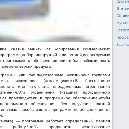
Систем
Это по
Оптими
Мульти
График
Програ
Защита
твие снятия защиты от копирования коммерческих
 программа,набор инструкций или патчей,используемых
 программного обеспечения,или,чтобы разблокировать
 времени версии продукта.
рограммы или файлы,созданные инжиниринг группами
симых инженеров («взломщиков»).В большинстве
 изменить или отключить определенные ограничения
спечения.Эти ограничения («защита программного
щают производители в программное обеспечение,чтобы
 программного обеспечения, без получения платной
типичные способы защиты программного обеспечения от
я:
eware) — программа работает определенный период
т работу.Чтобы продолжить использование