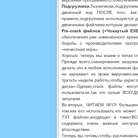
версиями программного обеспечения
Подгрузчики.
Технически,подгрузчик
двоичный код ПОСЛЕ того, как 
правило,подгрузчики используются
двоичными файлами,которые делают 
Pre-crack файлов («Чокнутый EXE
обеспечения,уже изменённого крек
борьбы с производителями програ
«нечестная игра».
Хорошо, теперь мы знаем о типах cr
Прежде всего,сканирование загру
делать это в любом исполняемом фа
не заражают их крэки вирусами,ка
тратить недели работы,чтобы украс
диска».Однако,crack файлы мог
пользователя,так что лучше ВСЕГД
запуском.
Во-вторых, ЧИТАЕМ NFO! Большинс
том,как его использовать,что може
TXT файлах,входящих в пакет.В
содержать очень важные инстру
впоследствии.
Теперь вы готовы,чтобы распаковать 