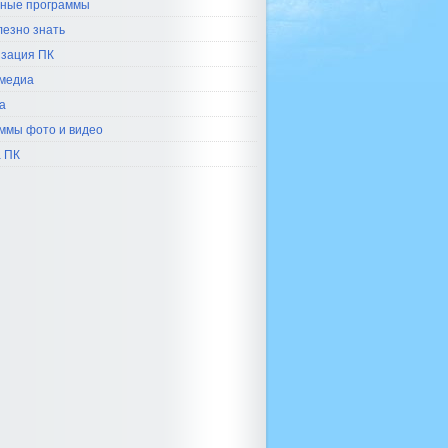
ные программы
лезно знать
зация ПК
медиа
а
ммы фото и видео
 ПК