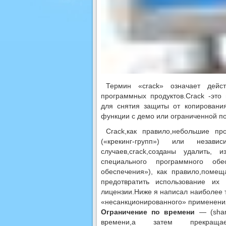
Термин «crack» означает дейс
программных продуктов.Crack -это
для снятия защиты от копирования
функции с демо или ограниченной по
Crack,как правило,небольшие п
(«крекинг-групп») или незави
случаев,crack,созданы удалить,
специального программного обе
обеспечения»), как правило,поме
предотвратить использование их
лицензии.Ниже я написал наиболее 
«несанкционированного» применени
Ограничение по времени
— (shar
времени,а затем прекращае