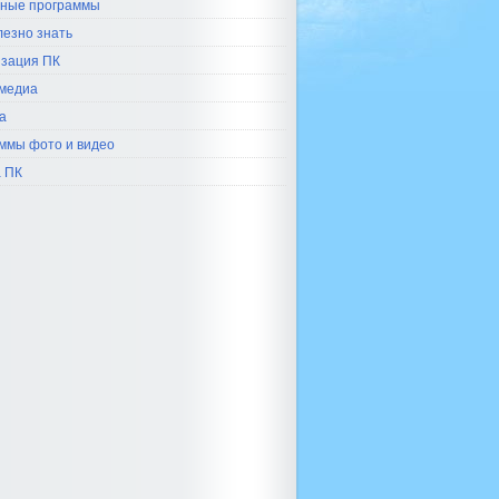
ные программы
лезно знать
зация ПК
медиа
а
ммы фото и видео
 ПК