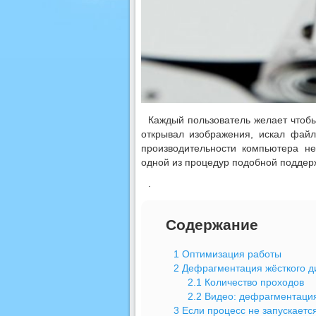
Каждый пользователь желает чтоб
открывал изображения, искал фай
производительности компьютера н
одной из процедур подобной поддерж
.
Содержание
1
Оптимизация работы
2
Дефрагментация жёсткого ди
2.1
Количество проходов
2.2
Видео: дефрагментация
3
Если процесс не запускаетс