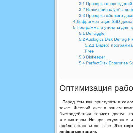
3.1
Проверка повреждений
3.2
Включение службы деф
3.3
Проверка жёсткого диск
4
Дефрагментация SSD-диска
5
Программы и утилиты для п
5.1
Defraggler
5.2
Auslogics Disk Defrag Fr
5.2.1
Видео: программа 
Free
5.3
Diskeeper
5.4
PerfectDisk Enterprise Su
Оптимизация раб
Перед тем как приступать к само
такое. Жёсткий диск в вашем ком
быстродействия зависит доступ 
компьютером. Но при регулярном и
файлов становится выше.
Это вер
дефрагментацию.