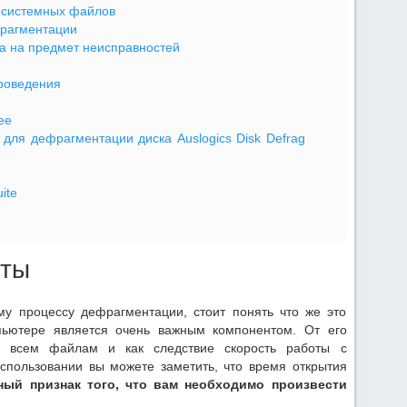
 системных файлов
рагментации
а на предмет неисправностей
роведения
ee
для дефрагментации диска Auslogics Disk Defrag
ite
оты
му процессу дефрагментации, стоит понять что же это
пьютере является очень важным компонентом. От его
ко всем файлам и как следствие скорость работы с
спользовании вы можете заметить, что время открытия
ный признак того, что вам необходимо произвести