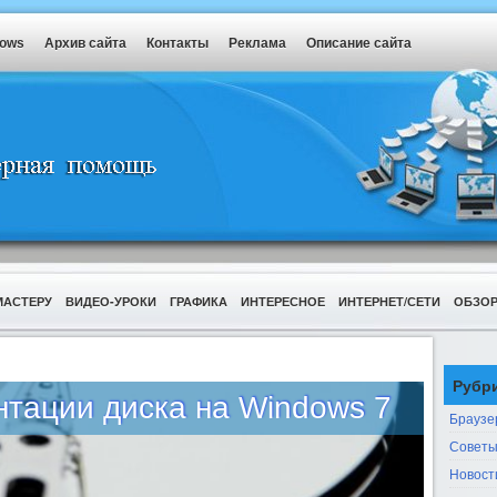
dows
Архив сайта
Контакты
Реклама
Описание сайта
МАСТЕРУ
ВИДЕО-УРОКИ
ГРАФИКА
ИНТЕРЕСНОЕ
ИНТЕРНЕТ/СЕТИ
ОБЗО
Рубр
нтации диска на Windows 7
Браузе
Советы
Новост