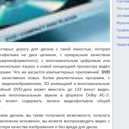
Систем
Это по
Оптими
Мульти
График
Програ
Защита
открыл дорогу для дисков с такой емкостью, которая
деофильма на диск целиком, с прекрасным качеством
и широкоформатного), с многоканальным цифровым или
 нескольких языках и новой концепцией просмотра видео
ерами. Что же касается компьютерных приложений,
DVD
у качественно новых, более реалистичных программ, с
м видеоизображением, 3D анимацией и многоканальным
ойный DVD-диск может вместить до 133 минут видео,
нным многоканальным звуком в формате Dolby AC-3.
иск может содержать записи видеофильмов общей
.
ким диском, вы также получаете возможность получать
актически мгновенно, вы можете воспроизводить видео с
отери качества изображения и без вреда для диска.