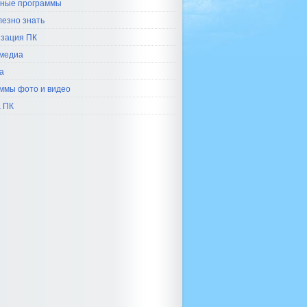
ные программы
лезно знать
зация ПК
медиа
а
ммы фото и видео
 ПК