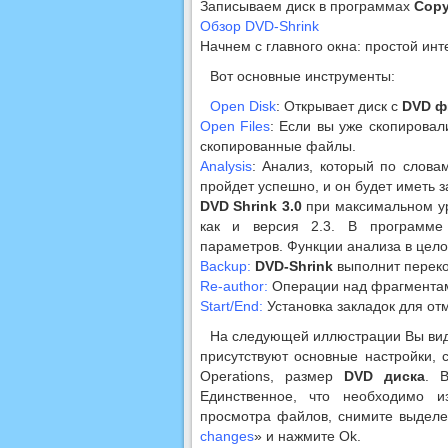
Записываем диск в программах
Copy
Обзор DVD-Shrink
Начнем с главного окна: простой инт
Вот основные инструменты:
Open Disk
: Открывает диск с
DVD ф
Open Files
: Если вы уже скопировал
скопированные файлы.
Analysis
: Анализ, который по слова
пройдет успешно, и он будет иметь 
DVD Shrink 3.0
при максимальном уро
как и версия 2.3. В программе
параметров. Функции анализа в цело
Backup:
DVD-Shrink
выполнит переко
Re-author:
Операции над фрагментами
Start/End:
Установка закладок для от
На следующей иллюстрации Вы види
присутствуют основные настройки, с
Operations, размер
DVD диска
. 
Единственное, что необходимо и
просмотра файлов, снимите выделе
changes
» и нажмите Ok.