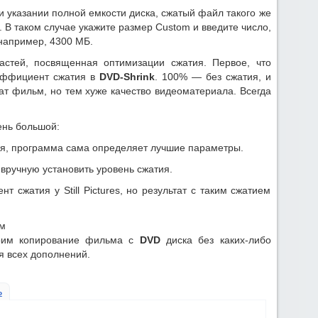
и указании полной емкости диска, сжатый файл такого же
 В таком случае укажите размер Custom и введите число,
например, 4300 МБ.
астей, посвященная оптимизации сжатия. Первое, что
оэффициент сжатия в
DVD-Shrink
. 100% — без сжатия, и
ат фильм, но тем хуже качество видеоматериала. Всегда
ень большой:
я, программа сама определяет лучшие параметры.
вручную установить уровень сжатия.
 сжатия у Still Pictures, но результат с таким сжатием
м
трим копирование фильма с
DVD
диска без каких-либо
я всех дополнений.
ь