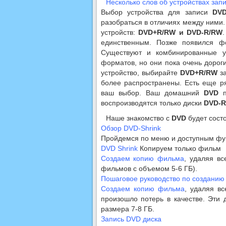
Несколько слов об устройствах зап
Выбор устройства для записи
DV
разобраться в отличиях между ними.
устройств:
DVD+R/RW и DVD-R/RW
единственным. Позже появился ф
Существуют и комбинированные ус
форматов, но они пока очень дорог
устройство, выбирайте
DVD+R/RW
за
более распространены. Есть еще р
ваш выбор. Ваш домашний
DVD
п
воспроизводятся только диски
DVD-R
Наше знакомство с
DVD
будет состо
Обзор DVD-Shrink
Пройдемся по меню и доступным фу
DVD Shrink
Копируем только фильм
Создаем копию фильма
, удаляя в
фильмов с объемом 5-6 ГБ).
Пошаговое руководство по созданию
Создаем копию фильма
, удаляя в
произошло потерь в качестве. Эти
размера 7-8 ГБ.
Запись DVD диска