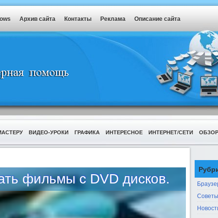
dows
Архив сайта
Контакты
Реклама
Описание сайта
МАСТЕРУ
ВИДЕО-УРОКИ
ГРАФИКА
ИНТЕРЕСНОЕ
ИНТЕРНЕТ/СЕТИ
ОБЗО
Рубр
ать фильмы с DVD дисков.
Браузе
Советы
Новост