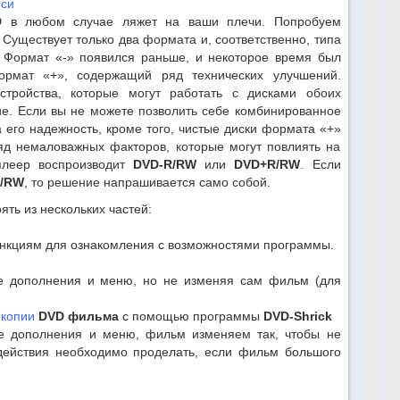
иси
D
в любом случае ляжет на ваши плечи. Попробуем
 Существует только два формата и, соответственно, типа
. Формат «-» появился раньше, и некоторое время был
ормат «+», содержащий ряд технических улучшений.
тройства, которые могут работать с дисками обоих
ие. Если вы не можете позволить себе комбинированное
 его надежность, кроме того, чистые диски формата «+»
яд немаловажных факторов, которые могут повлиять на
леер воспроизводит
DVD-R/RW
или
DVD+R/RW
. Если
/RW
, то решение напрашивается само собой.
ять из нескольких частей:
нкциям для ознакомления с возможностями программы.
се дополнения и меню, но не изменяя сам фильм (для
 копии
DVD фильма
с помощью программы
DVD-Shrick
се дополнения и меню, фильм изменяем так, чтобы не
 действия необходимо проделать, если фильм большого