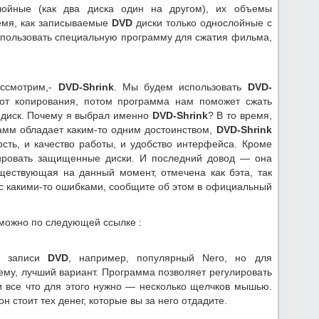
ойные (как два диска один на другом), их объемы
время, как записываемые
DVD
диски только однослойные с
использовать специальную программу для сжатия фильма,
ассмотрим,-
DVD-Shrink
. Мы будем использовать
DVD-
т копирования, потом программа нам поможет сжать
диск. Почему я выбрал именно
DVD-Shrink
? В то время,
амм обладает каким-то одним достоинством,
DVD-Shrink
сть, и качество работы, и удобство интерфейса. Кроме
пировать защищенные диски. И последний довод — она
уществующая на данный момент, отмечена как бэта, так
ь с какими-то ошибками, сообщите об этом в официальный
можно по следующей ссылке :
я записи
DVD
, например, популярный Nero, но для
му, лучший вариант. Программа позволяет регулировать
 все что для этого нужно — несколько щелчков мышью.
он стоит тех денег, которые вы за него отдадите.