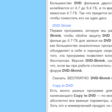
Большинство
DVD
фильмов двухсл
колеблются от 4,7 до 9,4 ГБ, в то 
емкостью 4.7 ГБ. Так что придется 
чтобы поместить его на один диск.
DVD-Shrink
Первая программа, которую мы р
Shrink
, чтобы обойти защиту
DVD
о
фильм до 4.7 ГБ для записи на
DVD
как большинство аналогичных прогр
объединяет в себе и хорошую скоро
того, эта программа позволяет ко
бесплатная. Версия
DVD-Shrink
, с
что, если вы при работе столкнетес
форум
DVD-Shrink
.
Скачать БЕСПЛАТНО
DVD-Shrink
Copy to DVD
Есть много разных программ дл
начинающего
Copy to DVD
— по-мое
абсолютно все важные параметры, и
Хоть это и коммерческий продукт, но 