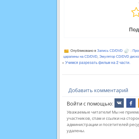
Под
Опубликовано в
Запись CD/DVD
:
Про
царапины на CD/DVD
,
Эмулятор CD/DVD диско
«
Учимся разрезать фильм на 2 части.
Добавить комментарий
Войти с помощью:
Уважаемые читатели! Мы не приемл
участников, спам и ссылки на стор
администрации и посетителей ресу
удалены.