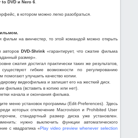
 to DVD и Nero 6
.
ерфейс, в котором можно легко разобраться.
ильмом.
и фильм на винчестер, то этой командой можно открыть
м авторов
DVD-Shrink
«гарантирует, что сжатие фильма
заданный размер».
вне сжатия достигал практически таких же результатов,
 существуют гибкие возможности по регулированию
м помогают улучшить качество копии.
дировку видеофильма и запишет его на жесткий диск.
 фильма (вставить в копию или нет).
метки начала и окончания фильма.
те меню установок программы (Edit-Preferences). Здесь
реди которых отключение Macrovision и Prohibited User
Впрочем, стандартный размер диска уже установлен.
зменить: нужно выключить функции автоматического
ние с квадратика «
Play video preview whenever selection