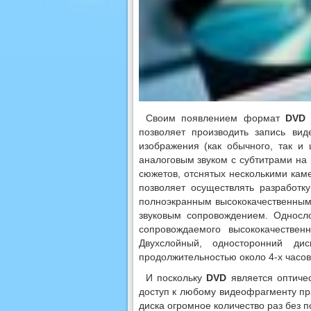
Своим появлением формат
DVD
позволяет производить запись ви
изображения (как обычного, так 
аналоговым звуком с субтитрами на
сюжетов, отснятых несколькими кам
позволяет осуществлять разработк
полноэкранным высококачественны
звуковым сопровождением. Односл
сопровождаемого высококачестве
Двухслойный, односторонний д
продолжительностью около 4-х часов
И поскольку
DVD
является оптичес
доступ к любому видеофрагменту пр
диска огромное количество раз без п