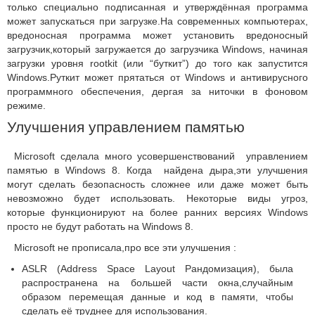
только специально подписанная и утверждённая программа
может запускаться при загрузке.На современных компьютерах,
вредоносная программа может установить вредоносный
загрузчик,который загружается до загрузчика Windows, начиная
загрузки уровня rootkit (или “буткит”) до того как запустится
Windows.Руткит может прятаться от Windows и антивирусного
программного обеспечения, дергая за ниточки в фоновом
режиме.
Улучшения управлением памятью
Microsoft сделала много усовершенствований управлением
памятью в Windows 8. Когда найдена дыра,эти улучшения
могут сделать безопасность сложнее или даже может быть
невозможно будет использовать. Некоторые виды угроз,
которые функционируют на более ранних версиях Windows
просто не будут работать на Windows 8.
Microsoft не прописала,про все эти улучшения :
ASLR (Address Space Layout Рандомизация), была
распространена на большей части окна,случайным
образом перемещая данные и код в памяти, чтобы
сделать её труднее для использования.