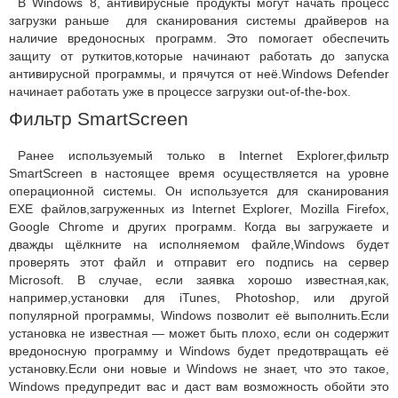
В Windows 8, антивирусные продукты могут начать процесс
загрузки раньше для сканирования системы драйверов на
наличие вредоносных программ. Это помогает обеспечить
защиту от руткитов,которые начинают работать до запуска
антивирусной программы, и прячутся от неё.Windows Defender
начинает работать уже в процессе загрузки out-of-the-box.
Фильтр SmartScreen
Ранее используемый только в Internet Explorer,фильтр
SmartScreen в настоящее время осуществляется на уровне
операционной системы. Он используется для сканирования
EXE файлов,загруженных из Internet Explorer, Mozilla Firefox,
Google Chrome и других программ. Когда вы загружаете и
дважды щёлкните на исполняемом файле,Windows будет
проверять этот файл и отправит его подпись на сервер
Microsoft. В случае, если заявка хорошо известная,как,
например,установки для iTunes, Photoshop, или другой
популярной программы, Windows позволит её выполнить.Если
установка не известная — может быть плохо, если он содержит
вредоносную программу и Windows будет предотвращать её
установку.Если они новые и Windows не знает, что это такое,
Windows предупредит вас и даст вам возможность обойти это