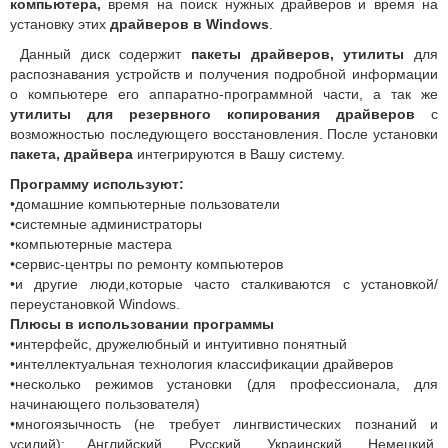
компьютера,
время на поиск нужных драйверов и время на
установку этих
драйверов в Windows
.
Данный диск содержит
пакеты драйверов, утилиты
для
распознавания
устройств и получения подробной информации
о компьютере его аппаратно-программной части, а так же
утилиты для резервного копирования драйверов
с
возможностью последующего восстановления. После установки
пакета, драйвера
интегрируются в Вашу систему.
Программу используют:
•домашние компьютерные пользователи
•системные администраторы
•компьютерные мастера
•сервис-центры по ремонту компьютеров
•и другие люди,которые часто сталкиваются с установкой/
переустановкой Windows.
Плюсы в использовании программы
•интерфейс, дружелюбный и интуитивно понятный
•интеллектуальная технология классификации драйверов
•несколько режимов установки (для профессионала, для
начинающего пользователя)
•многоязычность (не требует лингвистических познаний и
усилий): Английский, Русский, Украинский, Немецкий,