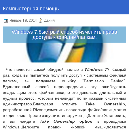
Компьютерная помощь
Январь 1st, 2014
Данил
Windows 7:быстрый способ изменить права
доступа к файлам/папкам.
Что является самой обидной частью в
Windows 7
? Каждый
раз, когда вы пытаетесь получить доступ к системным файлам/
папкам, вы получаете ошибку “Permission Denied”.
Единственный способ переопределить эту ошибку,стать
владельцем этого файла/папки,но это довольно длительный и
нудный процесс, который ненавидит почти каждый системный
администратор.Благодаря утилите
Take Ownership,
разработанной Rizone,изменить владельца файла/папки,можно
в один клик. Просто запустите инструмент,щёлкните Установить,
и вы найдете
Take Ownership option
в проводнике
Windows.Щёлкните правой кнопкой мыши,появиться