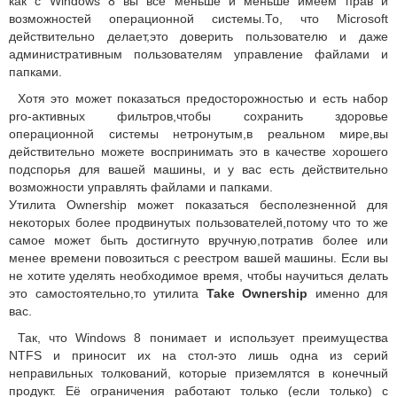
как с Windows 8 вы всё меньше и меньше имеем прав и
возможностей операционной системы.То, что Microsoft
действительно делает,это доверить пользователю и даже
административным пользователям управление файлами и
папками.
Хотя это может показаться предосторожностью и есть набор
pro-активных фильтров,чтобы сохранить здоровье
операционной системы нетронутым,в реальном мире,вы
действительно можете воспринимать это в качестве хорошего
подспорья для вашей машины, и у вас есть действительно
возможности управлять файлами и папками.
Утилита Ownership может показаться бесполезненной для
некоторых более продвинутых пользователей,потому что то же
самое может быть достигнуто вручную,потратив более или
менее времени повозиться с реестром вашей машины. Если вы
не хотите уделять необходимое время, чтобы научиться делать
это самостоятельно,то утилита
Take Ownership
именно для
вас.
Так, что Windows 8 понимает и использует преимущества
NTFS и приносит их на стол-это лишь одна из серий
неправильных толкований, которые приземлятся в конечный
продукт. Её ограничения работают только (если только) с