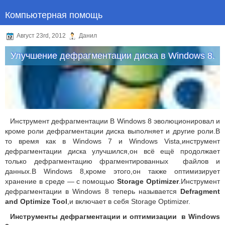
Компьютерная помощь
Август 23rd, 2012
Данил
Улучшение дефрагментации диска в Windows 8.
Инструмент дефрагментации В Windows 8 эволюционировал и
кроме роли дефрагментации диска выполняет и другие роли.
В
то время как в Windows 7 и Windows Vista,инструмент
дефрагментации диска улучшился,о
н всё ещё продолжает
только дефрагментацию фрагментированных файлов и
данных.
В Windows 8,кроме этого,он также оптимизирует
хранение в среде — с помощью
Storage Optimizer
.
Инструмент
дефрагментации в Windows 8 теперь называется
Defragment
and Optimize Tool
,и включает в себя Storage Optimizer.
Инструменты дефрагментации и оптимизации в Windows