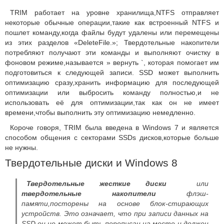
TRIM работает на уровне хранилища,NTFS отправляет
некоторые обычные операции,такие как встроенный NTFS и
пошлет команду,когда файлы будут удалены или перемещены
из этих разделов «DeleteFile.»; Твердотельные накопители
потребляют получают эти команды и выполняют очистку в
фоновом режиме,называется » вернуть `, которая помогает им
подготовиться к следующей записи.
SSD может выполнить
оптимизацию сразу,хранить информацию для последующей
оптимизации или выбросить команду полностью,и не
использовать её для оптимизации,так как он не имеет
времени,чтобы выполнить эту оптимизацию немедленно.
Короче говоря, TRIM была введена в Windows 7 и является
способом общения с секторами SSDs дисков,которые больше
не нужны.
Твердотельные диски и Windows 8
Твердотельные жесткие диски
или
твердотельные накопители
флэш-
памяти,посторены на основе блок-стирающих
устройств.
Это означает, что при записи данных на
SSD,он не может быть переписан на месте и должен