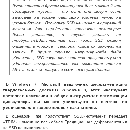
быть записан в другом месте,пока блок может быть
сборщиком мусора — то есть они могут быть
записаны на уровне байтов,но удалять нужно на
уровне блоков .
Поскольку SSD не имеет внутренний
механизм для определения того,что некоторые
блоки удаляются, а другие удалять не
требуется.
Единственный раз, когда SSD может
отметить «плохие» сектора, когда он закончится
запись.
В других случаях, например,когда файл
удаляется, SSD сохраняет эти секторы,потому что
удаление осуществляется как изменение только
MFT,а не как операция по всем секторам файлов.
В Windows 7, Microsoft выключила дефрагментацию
твердотельных дисков.
В Windows 8, этот инструмент
претерпел изменения в общих инструментах оптимизации
диска,теперь вы можете увидеть,что он включен по
умолчанию для твердотельных накопителей.
В сценарии, где присутствует SSD,инструмент передаёт
«TRIM» намеки на весь объем.
Традиционная дефрагментация
на SSD не выполняется
.