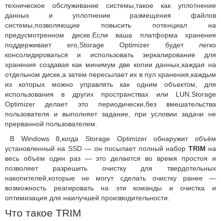
техническое обслуживание системы,такое как уплотнение
данных и уплотнение размещения файлов
системы,позволяющие повысить потенциал на
предусмотренном диске.
Если ваша платформа хранения
поддерживает его,Storage Optimizer будет легко
консолидироваться и использовать зеркалирование для
хранения создавая как минимум две копии данных,каждая на
отдельном диске,а затем пересылает их в пул хранения,каждым
из которых можно управлять как одним объектом, для
использования в других пространствах или LUN.
Storage
Optimizer делает это периодически,без вмешательства
пользователя и выполняет задание, при условии задачи не
прерванной пользователем.
В Windows 8,когда Storage Optimizer обнаружит объём
установленный на SSD — он посылает полный набор
TRIM
на
весь объём один раз — это делается во время простоя и
позволяет разрешить очистку для твердотельных
накопителей,которые не могут сделать очистку ранее —
возможность реагировать на эти команды и очистка и
оптимизация для наилучшей производительности.
Что такое TRIM