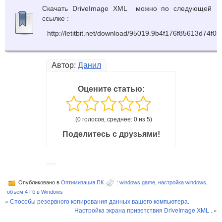
Скачать DriveImage XML можно по следующей
ссылке :
http://letitbit.net/download/95019.9b4f176f85613d74f0
Автор:
Данил
Оцените статью:
(0 голосов, среднее: 0 из 5)
Поделитесь с друзьями!
Опубликовано в
Оптимизация ПК
:
windows game
,
настройка windows
,
объем 4 Гб в Windows
«
Способы резервного копирования данных вашего компьютера.
Настройка экрана приветствия DriveImage XML .
»