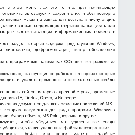
ся в этом меню ,так это то что, для начинающих
/ отключить автозапуск и сохранить их, чтобы повторно
ой кнопкой мыши на запись для доступа к числу опций,
 удаление записи, содержащие открытия папки, убить или
быстрых соответствующих информационных поисков в
еет раздел, который содержит ряд функций Windows,
ы диагностики, дефрагментация, центр обеспечения
и с программами, такими как CCleaner; вот резюме из
сожалению, эта функция не работает на версиях которые
 находить и удалять временные и нежелательные файлы
сещенных сайтов, историю адресной строки, временные
держка IE, Firefox, Opera, и Netscape.
оследних документов для всех офисных приложений MS.
ю историю документов для ряда программ Windows /
ории, буфер обмена, MS Paint, корзина и другие.
ьзуется, чтобы убедиться, что удалены все следы
и убедиться, что все удаленные файлы невозвратными.
ранимые файлы или папки, удалять подобные