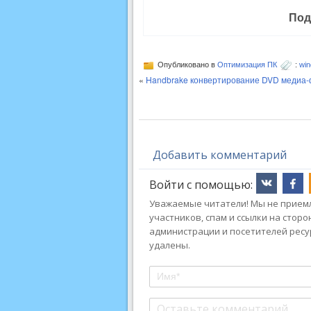
Под
Опубликовано в
Оптимизация ПК
:
win
«
Handbrake конвертирование DVD медиа-ф
Добавить комментарий
Войти с помощью:
Уважаемые читатели! Мы не приемл
участников, спам и ссылки на стор
администрации и посетителей ресу
удалены.