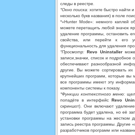
следы в реестре.
*Окно поиска:
хотите быстро найти и
несколько букв названия) в поле поис
*»Hunter Mode»: немного каплей о
можете перетащить любой значок яр
удаление программы, остановить его
свойства, или перейти к его у
функциональность для удаления про
*Просмотр:
Revo Uninstaller
может
записи,значки, список и подробное 
обеспечивают разнообразной инфор
другие. Вы можете сортировать их
крупнейших программ, которые вы м
все программы имеют эту информа
компоненты системы к показу.
*Функции контекстного меню:
щелк
попадёте в интерфейс
Revo Unins
скриншот). Они включают удаление 
программа будет удалена, но её зап
установки программы на жестком д
запись реестра программы. Другие 
разработчиков программ или назван