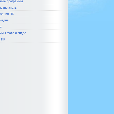
ные программы
лезно знать
зация ПК
медиа
а
ммы фото и видео
 ПК