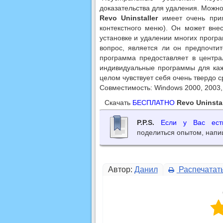
доказательства для удаления. Можно
Revo Uninstaller
имеет очень прия
контекстного меню). Он может внес
установке и удалении многих прогр
вопрос, является ли он предпочти
программа предоставляет в центра
индивидуальные программы для ка
целом чувствует себя очень твердо 
Совместимость: Windows 2000, 2003, X
Скачать
БЕСПЛАТНО
Revo Uninstal
P.P.S.
Если у Вас есть
поделиться опытом, напи
Автор:
Данил
Распечатат