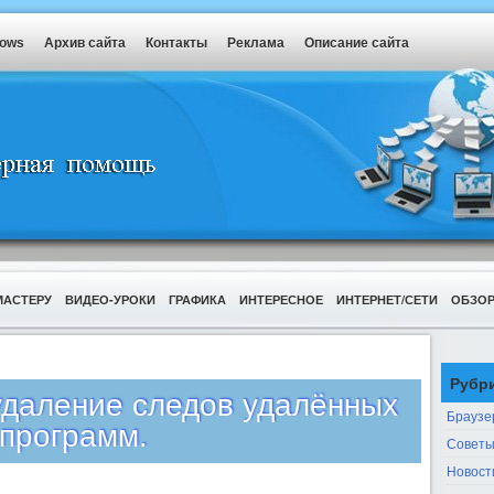
dows
Архив сайта
Контакты
Реклама
Описание сайта
МАСТЕРУ
ВИДЕО-УРОКИ
ГРАФИКА
ИНТЕРЕСНОЕ
ИНТЕРНЕТ/СЕТИ
ОБЗО
Рубр
 удаление следов удалённых
Браузе
программ.
Советы
Новост