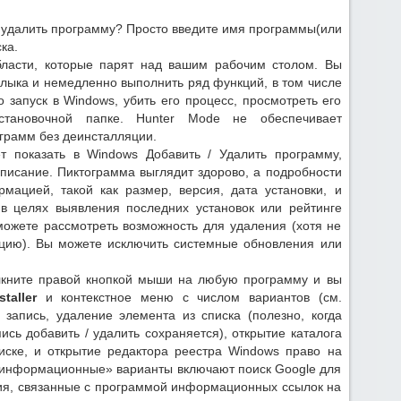
 удалить программу? Просто введите имя программы(или
ка.
бласти, которые парят над вашим рабочим столом. Вы
лыка и немедленно выполнить ряд функций, в том числе
 запуск в Windows, убить его процесс, просмотреть его
становочной папке. Hunter Mode не обеспечивает
грамм без деинсталляции.
 показать в Windows Добавить / Удалить программу,
описание. Пиктограмма выглядит здорово, а подробности
мацией, такой как размер, версия, дата установки, и
 в целях выявления последних установок или рейтинге
ожете рассмотреть возможность для удаления (хотя не
цию). Вы можете исключить системные обновления или
ните правой кнопкой мыши на любую программу и вы
taller
и контекстное меню с числом вариантов (см.
запись, удаление элемента из списка (полезно, когда
ись добавить / удалить сохраняется), открытие каталога
иске, и открытие редактора реестра Windows право на
«информационные» варианты включают поиск Google для
ия, связанные с программой информационных ссылок на