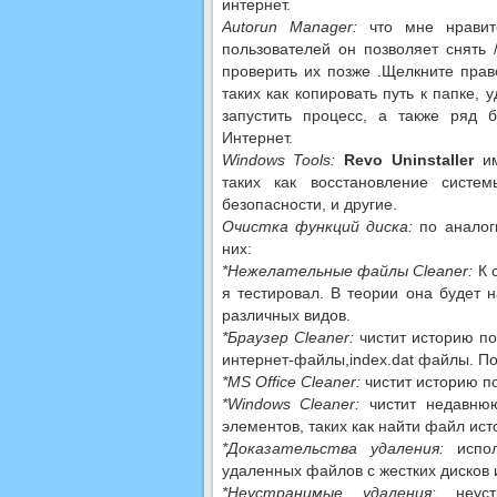
интернет.
Autorun Manager:
что мне нравит
пользователей он позволяет снять 
проверить их позже .Щелкните прав
таких как копировать путь к папке,
запустить процесс, а также ряд 
Интернет.
Windows Tools:
Revo Uninstaller
им
таких как восстановление систем
безопасности, и другие.
Очистка функций диска:
по аналоги
них:
*Нежелательные файлы Cleaner:
К 
я тестировал. В теории она будет
различных видов.
*Браузер Cleaner:
чистит историю по
интернет-файлы,index.dat файлы. Под
*MS Office Cleaner:
чистит историю п
*Windows Cleaner:
чистит недавню
элементов, таких как найти файл ист
*Доказательства удаления:
испол
удаленных файлов с жестких дисков 
*Неустранимые удаления:
неуст