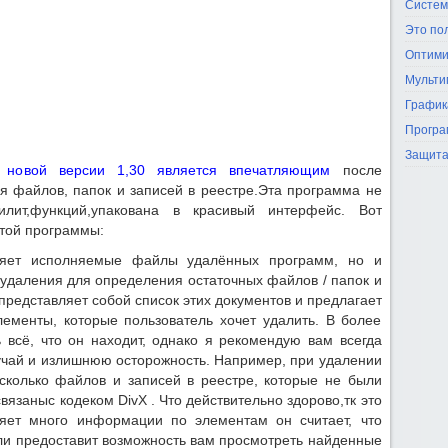
Систем
Это по
Оптими
Мульти
График
Програ
Защита
 новой версии 1,30 является впечатляющим
после
я файлов, папок и записей в реестре.Эта программа не
тилит,функций,упакована в красивый интерфейс. Вот
этой программы:
яет исполняемые файлы удалённых программ, но и
 удаления для определения остаточных файлов / папок и
представляет собой список этих документов и предлагает
ементы, которые пользователь хочет удалить. В более
 всё, что он находит, однако я рекомендую вам всегда
лучай и излишнюю осторожность. Например, при удалении
несколько файлов и записей в реестре, которые не были
вязаныс кодеком DivX . Что действительно здорово,тк это
вляет много информации по элементам он считает, что
или предоставит возможность вам просмотреть найденные