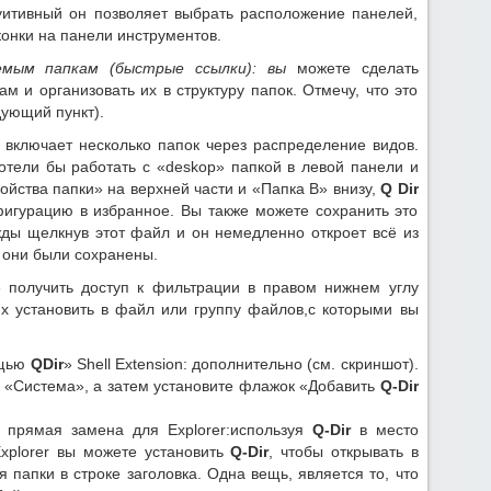
уитивный он позволяет выбрать расположение панелей,
конки на панели инструментов.
емым папкам (быстрые ссылки): вы
можете сделать
 и организовать их в структуру папок. Отмечу, что это
дующий пункт).
включает несколько папок через распределение видов.
хотели бы работать с «deskop» папкой в левой панели и
ойства папки» на верхней части и «Папка B» внизу,
Q Dir
фигурацию в избранное. Вы также можете сохранить это
жды щелкнув этот файл и он немедленно откроет всё из
й они были сохранены.
получить доступ к фильтрации в правом нижнем углу
 их установить в файл или группу файлов,с которыми вы
ощью
QDir
» Shell Extension: дополнительно (см. скриншот).
 «Система», а затем установите флажок «Добавить
Q-Dir
к прямая замена для Explorer:используя
Q-Dir
в место
Explorer вы можете установить
Q-Dir
, чтобы открывать в
 папки в строке заголовка. Одна вещь, является то, что