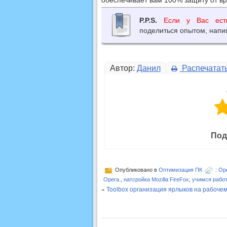
обеспечивает вам 100% защиту от вр
P.P.S.
Если у Вас ест
поделиться опытом, напи
Автор:
Данил
Распечатат
Под
Опубликовано в
Оптимизация ПК
:
Ope
Opera.
,
натсройка Mozilla FireFox
,
учимся работ
«
Toolbox организация ярлыков на рабочем