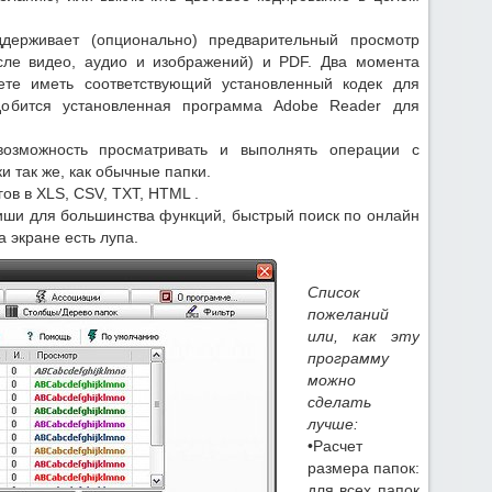
ерживает (опционально) предварительный просмотр
сле видео, аудио и изображений) и PDF. Два момента
ете иметь соответствующий установленный кодек для
добится установленная программа Adobe Reader для
озможность просматривать и выполнять операции с
 так же, как обычные папки.
ов в XLS, CSV, TXT, HTML .
иши для большинства функций, быстрый поиск по онлайн
 экране есть лупа.
Список
пожеланий
или, как эту
программу
можно
сделать
лучше:
•Расчет
размера папок:
для всех папок