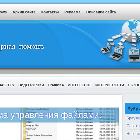
dows
Архив сайта
Контакты
Реклама
Описание сайта
МАСТЕРУ
ВИДЕО-УРОКИ
ГРАФИКА
ИНТЕРЕСНОЕ
ИНТЕРНЕТ/СЕТИ
ОБЗО
Рубр
мма управления файлами.
Браузе
Советы
Новост