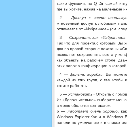
такие функции, но Q-Dir самый инт
где вы хотите, нажав на маленькие и
2 —
Доступ к часто использу
мгновенный доступ к любимым папкам
отличается от «Избранное» (см. сле
3 —
Сохранить как «Избранное»:
Так что для проекта,с которым Вы 
два по правой стороне показаны «Св
позволяет сохраненять всю эту кон
как объекты на рабочем столе, два
этих папок в конфигурации в которо
4 —
фильтр коробки:
Вы можете 
каждой из этих групп, с тем чтобы
хотите работать.
5 —
Установить
«Открыть с пом
Из «Дополнительно» выберите меню
в меню оболочки контексте».
6 —
Работает очень хорошо
, ка
Windows Explorer.Как и в Windows 
панели по умолчанию и в списке имя