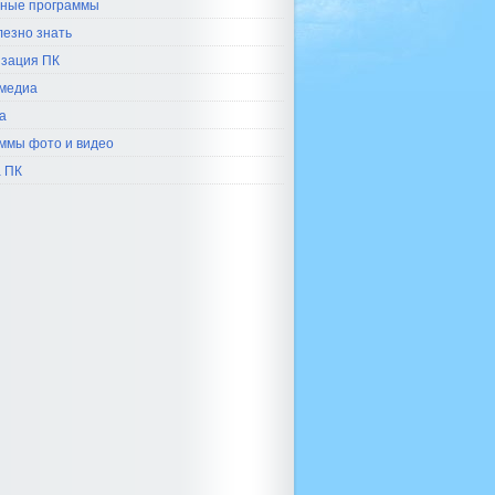
ные программы
лезно знать
зация ПК
медиа
а
ммы фото и видео
 ПК