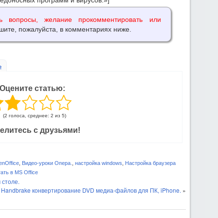
едоносных программ и вирусов.»]
ь вопросы, желание прокомментировать или
шите, пожалуйста, в комментариях ниже.
ь
Оцените статью:
(2 голоса, среднее: 2 из 5)
елитесь с друзьями!
nOffice
,
Видео-уроки Опера.
,
настройка windows
,
Настройка браузера
ать в MS Office
 столе.
Handbrake конвертирование DVD медиа-файлов для ПК, iPhone.
»