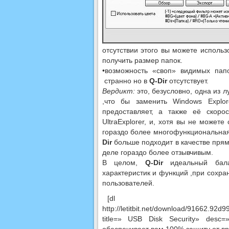
отсутствии этого вы можете использ
получить размер папок.
•возможность «своп» видимых пап
странно но в
Q-Dir
отсутствует.
Вердикт:
это, безусловно, одна из
,что бы заменить Windows Expl
предоставляет, а также её скоро
UltraExplorer, и, хотя вы не можете
гораздо более многофункциональная
Dir
больше подходит в качестве прям
деле гораздо более отзывчивым.
В целом,
Q-Dir
идеальный бала
характеристик и функций ,при сохр
пользователей.
[dl
http://letitbit.net/download/91662.9
title=» USB Disk Security» desc