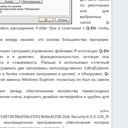
по умолчанию
или для
выбранных
папок (в
овать расширение Folder Size в сочетании с
Q-Dir
чтобы
ок между окнами: это основа большинства программ,
 лучших программ управления файлами.Я использую
Q-Dir
orer и я доволен функциональностью, которую она
сть и отзывчивость. Раньше я использовал отличный
 сравнить две программы непосредственно (UltraExplorer
 и более сложная программа в целом), я обнаружил,
Q-
ой замены Windows Explorer, поскольку он был на самом
нс между обеспечением множества превосходных
анении очень хорошего дизайна интерфейса и удобен для
 url=»
2d9916874538e558e1f2919b4bd/USB.Disk.Security.6.0.0.126_RUS.rar.htm
=» инновационное программное обеспечение которое