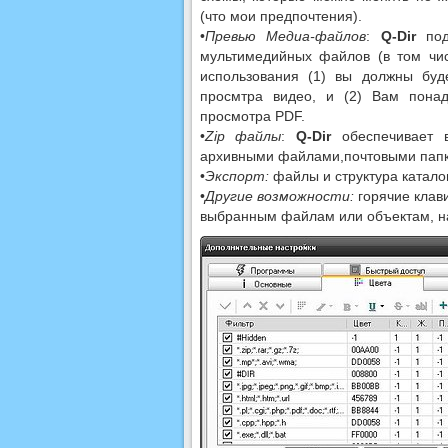
(что мои предпочтения).
•
Превью Медиа-файлов
:
Q-Dir
подд
мультимедийных файлов (в том чи
использования (1) вы должны буд
просмтра видео, и (2) Вам пона
просмотра PDF.
•
Zip файлы
:
Q-Dir
обеспечивает в
архивными файлами,почтовыми папки
•
Экспорт:
файлы и структура каталог
•
Другие возможности:
горячие клав
выбранным файлам или объектам, на