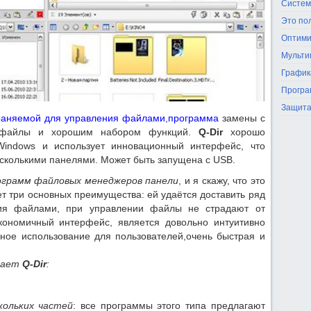
Систем
Это по
Оптими
Мульти
График
Програ
Защита
траняемой для управления файлами
,
программа
замены с
 файлы и хорошим набором функций.
Q-Dir
хорошо
Windows и использует инновационный интерфейс, что
несколькими панелями. Может быть запущена с USB.
ограмм
файловых менеджеров панели
, и я скажу, что это
т три основных преимущества: ей удаётся доставить ряд
ния файлами, при управлении файлы не страдают от
кономичный интерфейс, является довольно интуитивно
ное использование для пользователей,очень быстрая и
вает
Q-Dir
:
кольких частей
: все программы этого типа предлагают