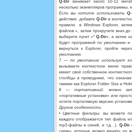
Q-Dir
занимает около 10-12 мегаб
несколько экземпляров программы, 
Если вы хотите использовать
Q-
действия: добавте
Q-Dir
в контекстн
правило в Windows Explorer, зате
файлов «, затем прокрутите вниз до
выберите пункт «*
Q-Dir
«, а затем 
будет программой по умолчанию и 
вернуться к Explorer, пройти чер
умолчанию.
7 —
по умолчанию использует к
вызываете контекстное меню пра
имеет своё собственное контекстног
столбцы в проводнике, что означае
такими как Explorer Folder Size и H
8 —
портативный:
можно запус
«портативные установки» или прос
хотите портативную версию установк
Другие особенности:
• Цветные фильтры: вы можете п
каждого отображается тип файла ил
mp3-файлы в синий, и т.д…).
Q-Dir
п
схемы, которые можно менять по ж