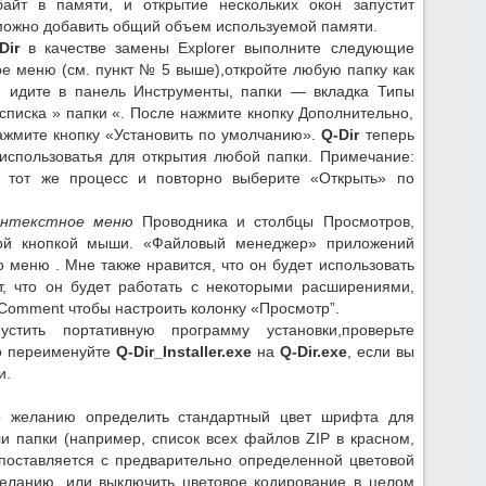
айт в памяти, и открытие нескольких окон запустит
можно добавить общий объем используемой памяти.
Dir
в качестве замены Explorer выполните следующие
ое меню (см. пункт № 5 выше),откройте любую папку как
м идите в панель Инструменты, папки — вкладка Типы
 списка » папки «. После нажмите кнопку Дополнительно,
нажмите кнопку «Установить по умолчанию».
Q-Dir
теперь
использоватья для открытия любой папки. Примечание:
ез тот же процесс и повторно выберите «Открыть» по
онтекстное меню
Проводника и столбцы Просмотров,
вой кнопкой мыши. «Файловый менеджер» приложений
о меню . Мне также нравится, что он будет использовать
т, что он будет работать с некоторыми расширениями,
obComment чтобы настроить колонку «Просмотр”.
тить портативную программу установки,проверьте
то переименуйте
Q-Dir_Installer.exe
на
Q-Dir.exe
, если вы
и.
о желанию определить стандартный цвет шрифта для
и папки (например, список всех файлов ZIP в красном,
оставляется с предварительно определенной цветовой
еланию, или выключить цветовое кодирование в целом