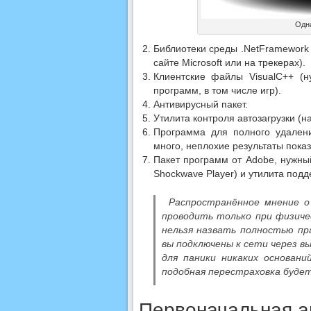
Одн
Библиотеки среды .NetFramework 
сайте Microsoft или на трекерах).
Клиентские файлы VisualC++ (н
программ, в том числе игр).
Антивирусный пакет.
Утилита контроля автозагрузки (н
Программа для полного удалени
много, неплохие результаты показы
Пакет программ от Adobe, нужный
Shockwave Player) и утилита подд
Распространённое мнение о
проводить только при физич
нельзя назвать полностью пра
вы подключены к сети через в
для паники никаких основан
подобная перестраховка будет
Первоначальная а