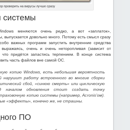
р проверить на вирусы лучше сразу
я системы
ndows меняются очень редко, а вот «заплаток»,
, выпускается довольно много. Потому есть смысл сразу
собо важных программ запустить внутренние средства
 выражаясь, очень и очень неторопливая (зависит от
к что придётся запастись терпением. В конце система
овить часть файлов вне самой ОС.
скую копию Windows, есть небольшая вероятность
ий нарушит работу встроенного во многие сборки
итический сбой, «синюю смерть» или циклическую
ед началом обновления стоит создать точку
траховочную копию системы (например, Acronis’ом).
ые «эффекты», конечно же, не страшны.
дного ПО