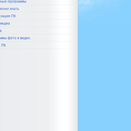
ные программы
лезно знать
зация ПК
медиа
а
ммы фото и видео
 ПК