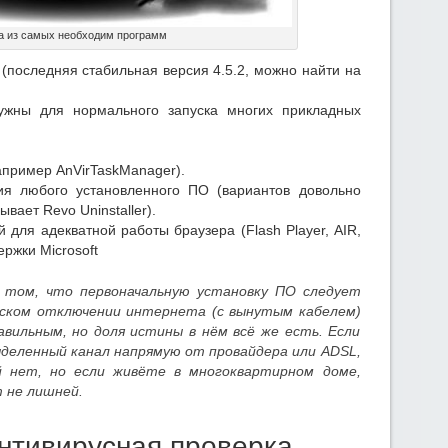
а из самых необходим программ
(последняя стабильная версия 4.5.2, можно найти на
ужны для нормального запуска многих прикладных
апример AnVirTaskManager).
я любого установленного ПО (вариантов довольно
вает Revo Uninstaller).
 для адекватной работы браузера (Flash Player, AIR,
ержки Microsoft
 том, что первоначальную установку ПО следует
еском отключении интернета (с вынутым кабелем)
вильным, но доля истины в нём всё же есть. Если
ыделенный канал напрямую от провайдера или ADSL,
ий нет, но если живёте в многоквартирном доме,
 не лишней.
нтивирусная проверка