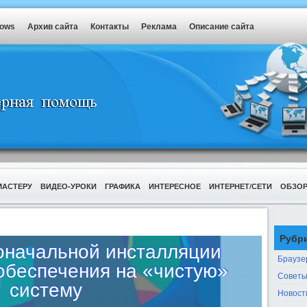
dows
Архив сайта
Контакты
Реклама
Описание сайта
МАСТЕРУ
ВИДЕО-УРОКИ
ГРАФИКА
ИНТЕРЕСНОЕ
ИНТЕРНЕТ/СЕТИ
ОБЗО
Рубр
оначальной инсталляции
Браузе
обеспечения на «чистую»
Советы
систему
Новост