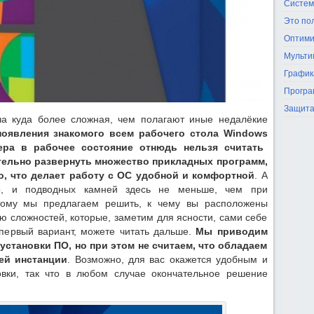
Систем
Это по
Оптими
Мульти
График
Програ
Защита
ча куда более сложная, чем полагают иные недалёкие
появления знакомого всем рабочего стола
Windows
ра в рабочее состояние отнюдь нельзя считать
тельно развернуть множество прикладных программ,
о, что делает работу с ОС удобной и комфортной
. А
ко, и подводных камней здесь не меньше, чем при
тому мы предлагаем решить, к чему вы расположены
ю сложностей, которые, заметим для ясности, сами себе
 первый вариант, можете читать дальше.
Мы приводим
становки ПО, но при этом не считаем, что обладаем
ей инстанции
. Возможно, для вас окажется удобным и
вки, так что в любом случае окончательное решение