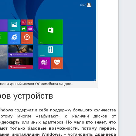
шая на данный момент ОС семейства виндовс
ов устройств
indows содержат в себе поддержку большого количества
 потому многие «забывают» о наличии дисков от
видеокарты или иных адаптеров.
Но мало кто знает, что
ают только базовые возможности, потому первое,
чания инсталляции
Windows
, – установить драйвера