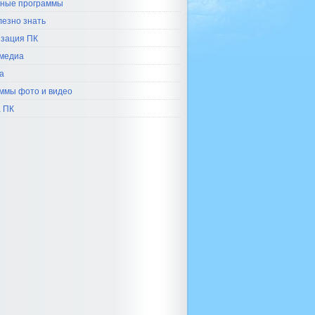
ные программы
лезно знать
зация ПК
медиа
а
ммы фото и видео
 ПК