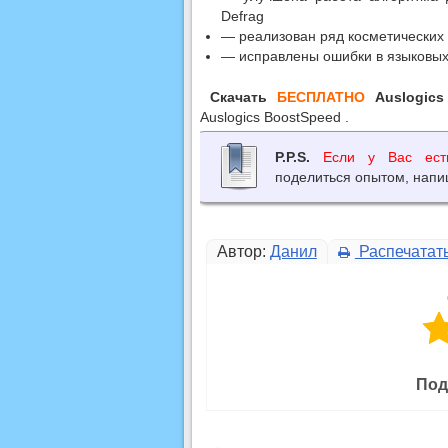
Defrag
— реализован ряд косметических
— исправлены ошибки в языковых
Скачать
БЕСПЛАТНО
Auslogic
Auslogics BoostSpeed .
P.P.S.
Если у Вас ест
поделиться опытом, напи
Автор:
Данил
Распечатат
Под