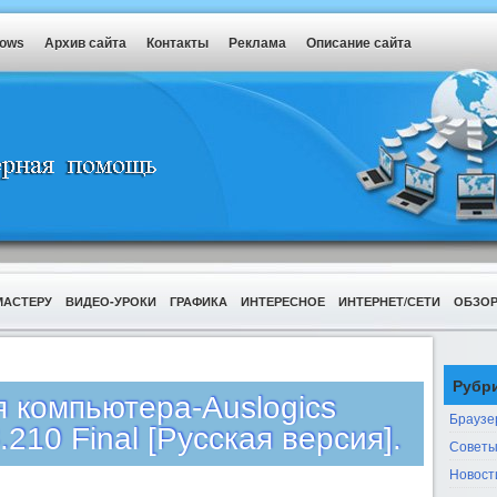
dows
Архив сайта
Контакты
Реклама
Описание сайта
МАСТЕРУ
ВИДЕО-УРОКИ
ГРАФИКА
ИНТЕРЕСНОЕ
ИНТЕРНЕТ/СЕТИ
ОБЗО
Рубр
 компьютера-Auslogics
Браузе
210 Final [Русская версия].
Советы
Новост