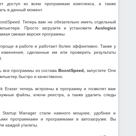
ет доступ ко всем программам комплекса, а также
ать в данный момент.
 BoostSpeed. Теперь вам не обязательно иметь отдельный
омпьютере. Просто загрузите и установите
Auslogics
т самая свежая версия программы.
го проще в работе и работает более эффективно. Также у
е изменения, сделанные им или проверить результаты
.
ть все программы из состава
BoostSpeed,
запустите One
омпьютер быстро и качественно.
rack Eraser теперь встроены в программу и позволят вам
нужные файлы, ключи реестра, а также удалить следы
и Startup Manager стали намного мощнее, удобнее и
ными программами и программами в автозагрузке. Вы
ля каждой утилиты.