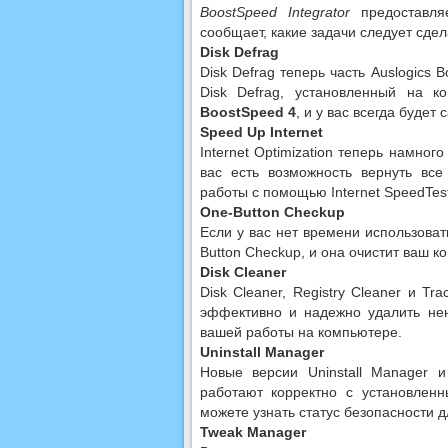
BoostSpeed Integrator
предоставля
сообщает, какие задачи следует сдел
Disk Defrag
Disk Defrag теперь часть Auslogics
Disk Defrag, установленный на к
BoostSpeed 4
, и у вас всегда буде
Speed Up Internet
Internet Optimization теперь намно
вас есть возможность вернуть вс
работы с помощью Internet SpeedTest
One-Button Checkup
Если у вас нет времени использова
Button Checkup, и она очистит ваш к
Disk Cleaner
Disk Cleaner, Registry Cleaner и T
эффективно и надежно удалить не
вашей работы на компьютере.
Uninstall Manager
Новые версии Uninstall Manager 
работают корректно с установлен
можете узнать статус безопасности д
Tweak Manager