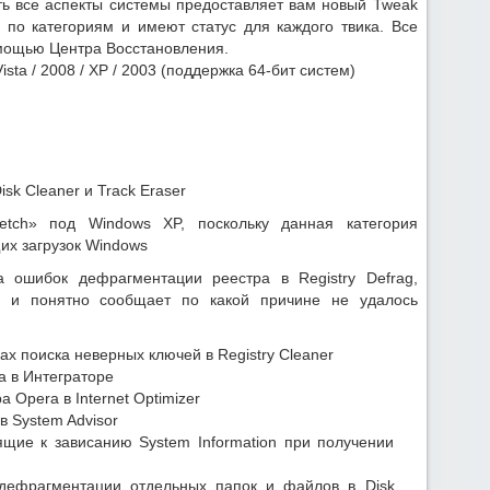
ь все аспекты системы предоставляет вам новый Tweak
по категориям и имеют статус для каждого твика. Все
мощью Центра Восстановления.
Vista / 2008 / XP / 2003 (поддержка 64-бит систем)
sk Cleaner и Track Eraser
fetch» под Windows XP, поскольку данная категория
х загрузок Windows
а ошибок дефрагментации реестра в Registry Defrag,
о и понятно сообщает по какой причине не удалось
х поиска неверных ключей в Registry Cleaner
 в Интеграторе
Opera в Internet Optimizer
в System Advisor
щие к зависанию System Information при получении
дефрагментации отдельных папок и файлов в Disk