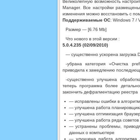
Великолепную возможность настроит
Manager. Все настройки размещены 
изменения можно восстановить с по
Поддерживаемые ОС
: Windows 7 / 
Размер — [6.76 Mb]
Что нового в этой версии :
5.0.4.235 (02/09/2010)
— существенно ускорена загрузка Di
-убрана категория «Очистка pre
приводила к замедлению последующи
-существенно улучшена обработк
теперь программа более детальн
закончить дефрагментацию реестра
— исправлены ошибки в алгоритма
— улучшена работа планировщика
— улучшена оптимизация браузера 
— улучшена работа ряда советов 
— устранены проблемы, приводя
данных о компьютере
— улучшена работа алгоритма 