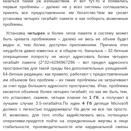
казаться таким уж излишеством. И вот тут-то и появились
первые проблемы – далеко не у всех системы соглашались
принять все предоставленное им богатство.Чем же грозит
установка четырех гигабайт памяти и как побороть возможные
проблемы.
Установка
четырех
и более гигов памяти в систему может
быть чревата проблемами – далеко не весь ее объем будет
виден и, тем более, доступен приложениям. Причина этих
неудобств давно известна и, в общем-то, банальна – 32-битные
операционки попросту не могут адресовать более четырех
гигабайт памяти (2^32=4294967296 – вот предел адресного
пространства для такой среды без дополнительных ухищрений.
64-битные редакции, как правило, работают с предоставленным
им объемом без проблем – их такие проблемы не затрагивают
за счет куда большего адресного пространства. Итак, проблема
касается объемов более четырех гигабайт, но как же быть тем,
кто установил, скажем, четыре планки по
1 Гб
, а получает в
лучшем случае 3.5-гигабайта.По идее
4 Гб
детище Microsoft
должно с легкостью поддерживать! На деле не все так просто.
И, возможно, для того чтобы задействовать весь потенциал
оперативки,придется пойти на определенные жертвы в лице
стабильности, производительности или кардинальной смены