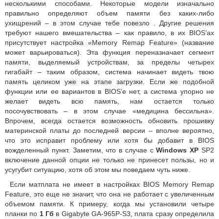
несколькими способами. Некоторые модели изначально
правильно определяют объем памяти без каких-либо
ухищрений – в этом случае тебе повезло . Другие решения
требуют нашего вмешательства – как правило, в их BIOS’ах
присутствует настройка «Memory Remap Feature» (название
может варьироваться). Эта функция переназначает сегмент
памяти, выделяемый устройствам, за пределы четырех
гигабайт – таким образом, система начинает видеть твою
память целиком уже на этапе загрузки. Если же подобной
функции или ее вариантов в BIOS’е нет, а система упорно не
желает видеть всю память, нам остается только
посочувствовать – в этом случае «медицина бессильна».
Впрочем, всегда остается возможность обновить прошивку
материнской платы до последней версии – вполне вероятно,
что это исправит проблему или хотя бы добавит в BIOS
вожделенный пункт. Заметим, что в случае с
Windows XP
SP2
включение данной опции не только не принесет пользы, но и
усугубит ситуацию, хотя об этом мы поведаем чуть ниже.
Если матплата не имеет в настройках BIOS Memory Remap
Feature, это еще не значит, что она не работает с увеличенным
объемом памяти. К примеру, когда мы установили четыре
планки по
1 Гб
в Gigabyte GA-965P-S3, плата сразу определила