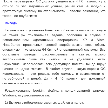
После перезагрузки ОС должна увидеть все 4 Гб памяти, ну а
стоило ли это затраченных усилий, решай сам. А заодно и
протестируй систему на стабильность – вполне возможно, что
теперь ее поубавится.
Выводы
Ты уже понял, установка большого объема памяти в систему –
не такая уж тривиальная задача, особенно в случае с
использованием «домашних» операционок XP и Vista.
Инаиболее правильный способ задействовать весь объем
оперативки – установка 64-битной операционной системы. Все
остальные методы, рассмотренные в статье, можно
воспринимать лишь как «хаки», и не удивляйся, если
научившись использовать всю доступную память, винда вдруг
начнет нещадно глючить. В любом случае , какую версию ОС
использовать, – это решать тебе самому, в зависимости от
потребностей и целей. Да и 4 Гб памяти, для домашней
системы пока многовато …
Редактирование boot.ini, файла с конфигурацией загрузки
Windows, осуществляется так:
1) Включи отображение скрытых файлов и папок.