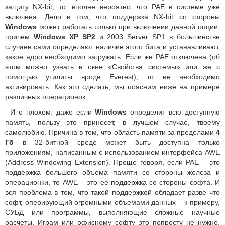
защиту NX-bit, то, вполне вероятно, что PAE в системе уже
включена. Дело в том, что поддержка NX-bit со стороны
Windows
может работать только при включении данной опции,
причем
Windows XP SP2
и 2003 Server SP1 в большинстве
случаев сами определяют наличие этого бита и устанавливают,
какое ядро необходимо загружать. Если же PAE отключена (об
этом можно узнать в окне «Свойства системы» или же с
помощью утилиты вроде Everest), то ее необходимо
активировать. Как это сделать, мы поясним ниже на примере
различных операционок.
И о плохом: даже если
Windows
определит всю доступную
память, пользу это принесет, в лучшем случае, твоему
самолюбию. Причина в том, что область памяти за пределами
4
Гб
в 32-битной среде может быть доступна только
приложениям, написанным с использованием интерфейса AWE
(Address Windowing Extension). Проще говоря, если PAE – это
поддержка большого объема памяти со стороны железа и
операционки, то AWE – это ее поддержка со стороны софта. И
вся проблема в том, что такой поддержкой обладает разве что
софт, оперирующий огромными объемами данных – к примеру,
СУБД или программы, выполняющие сложные научные
расчеты. Играм или офисному софту это попросту не нужно,