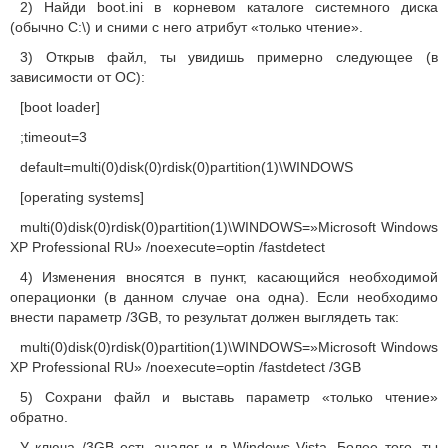
2) Найди boot.ini в корневом каталоге системного диска
(обычно C:\) и сними с него атрибут «только чтение».
3) Открыв файл, ты увидишь примерно следующее (в
зависимости от ОС):
[boot loader]
;timeout=3
default=multi(0)disk(0)rdisk(0)partition(1)\WINDOWS
[operating systems]
multi(0)disk(0)rdisk(0)partition(1)\WINDOWS=»Microsoft Windows
XP Professional RU» /noexecute=optin /fastdetect
4) Изменения вносятся в пункт, касающийся необходимой
операционки (в данном случае она одна). Если необходимо
внести параметр /3GB, то результат должен выглядеть так:
multi(0)disk(0)rdisk(0)partition(1)\WINDOWS=»Microsoft Windows
XP Professional RU» /noexecute=optin /fastdetect /3GB
5) Сохрани файл и выставь параметр «только чтение»
обратно.
У ключа /3GB есть аналог и в Windows Vista. Более того, ты