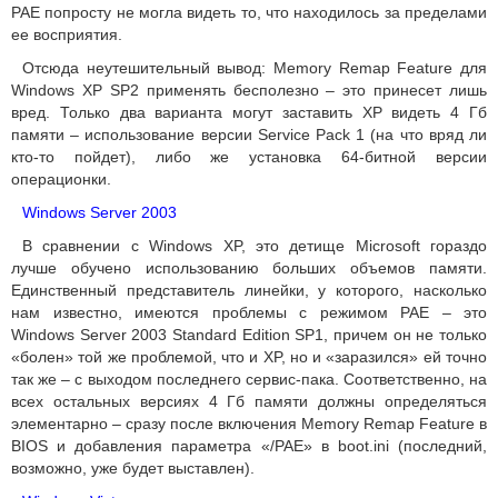
PAE попросту не могла видеть то, что находилось за пределами
ее восприятия.
Отсюда неутешительный вывод: Memory Remap Feature для
Windows XP SP2 применять бесполезно – это принесет лишь
вред. Только два варианта могут заставить XP видеть 4 Гб
памяти – использование версии Service Pack 1 (на что вряд ли
кто-то пойдет), либо же установка 64-битной версии
операционки.
Windows Server 2003
В сравнении с Windows XP, это детище Microsoft гораздо
лучше обучено использованию больших объемов памяти.
Единственный представитель линейки, у которого, насколько
нам известно, имеются проблемы с режимом PAE – это
Windows Server 2003 Standard Edition SP1, причем он не только
«болен» той же проблемой, что и XP, но и «заразился» ей точно
так же – с выходом последнего сервис-пака. Соответственно, на
всех остальных версиях 4 Гб памяти должны определяться
элементарно – сразу после включения Memory Remap Feature в
BIOS и добавления параметра «/PAE» в boot.ini (последний,
возможно, уже будет выставлен).