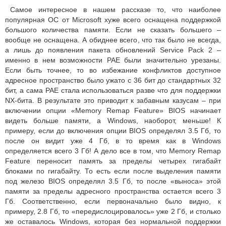
Самое интересное в нашем рассказе то, что наиболее
популярная ОС от Microsoft хуже всего оснащена поддержкой
большого количества памяти. Если не сказать большего –
вообще не оснащена. А обиднее всего, что так было не всегда,
а лишь до появления пакета обновлений Service Pack 2 –
именно в нем возможности PAE были значительно урезаны.
Если быть точнее, то во избежание конфликтов доступное
адресное пространство было ужато с 36 бит до стандартных 32
бит, а сама PAE стала использоваться разве что для поддержки
NX-бита. В результате это приводит к забавным казусам – при
включении опции «Memory Remap Feature» BIOS начинает
видеть больше памяти, а Windows, наоборот, меньше! К
примеру, если до включения опции BIOS определял 3.5 Гб, то
после он видит уже 4 Гб, в то время как в Windows
определяется всего 3 Гб! А дело все в том, что Memory Remap
Feature переносит память за пределы четырех гигабайт
блоками по гигабайту. То есть если после выделения памяти
под железо BIOS определял 3.5 Гб, то после «выноса» этой
памяти за пределы адресного пространства остается всего 3
Гб. Соответственно, если первоначально было видно, к
примеру, 2.8 Гб, то «передислоцировалось» уже 2 Гб, и столько
же оставалось Windows, которая без нормальной поддержки