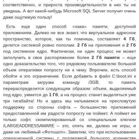
соответственно, и прироста производительности в них ты не
увидишь. А вот какой-нибудь Microsoft SQL Server получит очень
даже ощутимую пользу!
Есть еще один способ «хака» памяти, доступной
приложениям. Далеко не все знают, что виртуальное адресное
пространство, которое, как ты помнишь, составляет
4 Гб
,
делится системой ровно пополам:
2 Гб
на приложения и
2 Гб
под системное ядро. Фактически, ни один процесс не может
заполучить в свое распоряжение более
2 Гб памяти
– еще
одно доказательство того, что рядовому пользователю большой
объем оперативки попросту ни к чему. Впрочем, есть способ
обойти и это ограничение. Если добавить в файл C:\boot.ini к
параметрам загрузки команду /3GB, то память
перераспределится следующим образом: объем, выделяемый
под ядро, ужмется до
1 Гб
, а на процесс станет выделяться уже
три гигабайта! Но и здесь мы натыкаемся на пресловутую
поддержку со стороны софта – большинство приложений
предоставленной им радости попросту не поймет. А поймет ее
только софт, скомпилированный со специальным ключом
/LARGEADDRESSAWARE – это, опять же, далеко не игры, и
даже не любимый «Фотошоп». Заметим, что при использовании
операционной системы с поддержкой большого количества