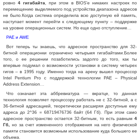
ровно
4 гигабайта
, при этом в BIOS’е никаких настроек по
перемещению выделяемого под устройства диапазона адресов
не было.Когда система определила всю доступную ей память,
наступает момент перейти к следующему пункту – поддержке
на уровне операционных систем. Но еще одно отступление…
PAE и AWE
Вот теперь ты знаешь, что адресное пространство для 32-
битной операционки ограничено четырьмя гигабайтами.Более
того, о ее решении позаботились задолго до того, как ты
впервые подумал о возможности установки в систему четырех
гигов – в 1995 году. Именно тогда на арену вышел процессор
Intel Pentium Pro с поддержкой технологии PAE – Physical
Address Extension…
Что означает эта аббревиатура — вкратце, то данная
технология позволяет процессору работать не с 32-битной, а с
36-битной адресацией, теоретически расширяя доступные ему
адреса до 2^36 = 68719476736 байт (64 Гб). При этом само
адресное пространство остается 32-битным, то есть равным
4
Гб,
но за счет измененного отображения на него физической
памяти становится возможным использование куда большего ее
объема.