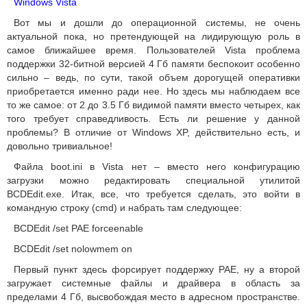
Windows Vista
Вот мы и дошли до операционной системы, не очень
актуальной пока, но претендующей на лидирующую роль в
самое ближайшее время. Пользователей Vista проблема
поддержки 32-битной версией 4 Гб памяти беспокоит особенно
сильно – ведь, по сути, такой объем дорогущей оперативки
приобретается именно ради нее. Но здесь мы наблюдаем все
то же самое: от 2 до 3.5 Гб видимой памяти вместо четырех, как
того требует справедливость. Есть ли решение у данной
проблемы? В отличие от Windows XP, действительно есть, и
довольно тривиальное!
Файла boot.ini в Vista нет – вместо него конфигурацию
загрузки можно редактировать специальной утилитой
BCDEdit.exe. Итак, все, что требуется сделать, это войти в
командную строку (cmd) и набрать там следующее:
BCDEdit /set PAE forceenable
BCDEdit /set nolowmem on
Первый пункт здесь форсирует поддержку PAE, ну а второй
загружает системные файлы и драйвера в область за
пределами 4 Гб, высвобождая место в адресном пространстве.