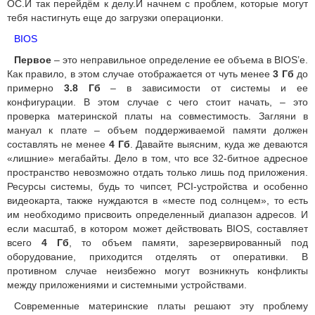
ОС.И так перейдём к делу.И начнем с проблем, которые могут
тебя настигнуть еще до загрузки операционки.
BIOS
Первое
– это неправильное определение ее объема в BIOS’е.
Как правило, в этом случае отображается от чуть менее
3 Гб
до
примерно
3.8 Гб
– в зависимости от системы и ее
конфигурации. В этом случае с чего стоит начать, – это
проверка материнской платы на совместимость. Загляни в
мануал к плате – объем поддерживаемой памяти должен
составлять не менее
4 Гб
. Давайте выясним, куда же деваются
«лишние» мегабайты. Дело в том, что все 32-битное адресное
пространство невозможно отдать только лишь под приложения.
Ресурсы системы, будь то чипсет, PCI-устройства и особенно
видеокарта, также нуждаются в «месте под солнцем», то есть
им необходимо присвоить определенный диапазон адресов. И
если масштаб, в котором может действовать BIOS, составляет
всего
4 Гб
, то объем памяти, зарезервированный под
оборудование, приходится отделять от оперативки. В
противном случае неизбежно могут возникнуть конфликты
между приложениями и системными устройствами.
Современные материнские платы решают эту проблему