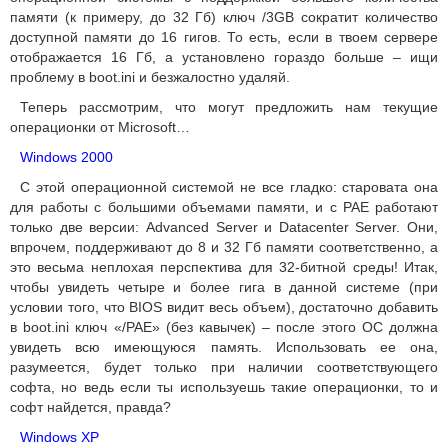
памяти (к примеру, до 32 Гб) ключ /3GB сократит количество
доступной памяти до 16 гигов. То есть, если в твоем сервере
отображается 16 Гб, а установлено гораздо больше – ищи
проблему в boot.ini и безжалостно удаляй.
Теперь рассмотрим, что могут предложить нам текущие
операционки от Microsoft…
Windows 2000
С этой операционной системой не все гладко: старовата она
для работы с большими объемами памяти, и с PAE работают
только две версии: Advanced Server и Datacenter Server. Они,
впрочем, поддерживают до 8 и 32 Гб памяти соответственно, а
это весьма неплохая перспектива для 32-битной среды! Итак,
чтобы увидеть четыре и более гига в данной системе (при
условии того, что BIOS видит весь объем), достаточно добавить
в boot.ini ключ «/PAE» (без кавычек) – после этого ОС должна
увидеть всю имеющуюся память. Использовать ее она,
разумеется, будет только при наличии соответствующего
софта, но ведь если ты используешь такие операционки, то и
софт найдется, правда?
Windows XP