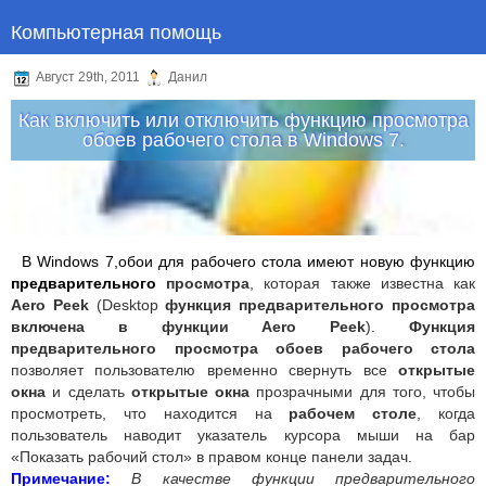
Компьютерная помощь
Август 29th, 2011
Данил
Как включить или отключить функцию просмотра
обоев рабочего стола в Windows 7.
В Windows 7,обои для рабочего стола имеют новую функцию
предварительного
просмотра
, которая также известна как
Aero Peek
(Desktop
функция предварительного просмотра
включена в функции Aero Peek
).
Функция
предварительного просмотра обоев рабочего стола
позволяет пользователю временно свернуть все
открытые
окна
и сделать
открытые окна
прозрачными для того, чтобы
просмотреть, что находится на
рабочем столе
, когда
пользователь наводит указатель курсора мыши на бар
«Показать рабочий стол» в правом конце панели задач.
Примечание:
В качестве функции предварительного