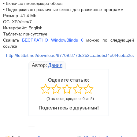
• Включает менеджера обоев
• Поддерживает различные скины для различных программ
Размер: 41.4 Mb
ОС: XP/Vista/7
Интерфейс: English
Таблэтка: присутствуе
Скачать
БЕСПЛАТНО
WindowBlinds 6
можно по следующей
ссылке :
http://letitbit.net/download/87709.8773c2b2caa5e5cf4e0f4ceba2e
Автор:
Данил
Оцените статью:
(0 голосов, среднее: 0 из 5)
Поделитесь с друзьями!