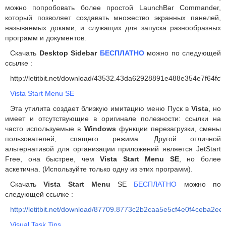
можно попробовать более простой LaunchBar Commander,
который позволяет создавать множество экранных панелей,
называемых доками, и служащих для запуска разнообразных
программ и документов.
Скачать
Desktop Sidebar
БЕСПЛАТНО
можно по следующей
ссылке :
http://letitbit.net/download/43532.43da62928891e488e354e7f64fc9
Vista Start Menu SE
Эта утилита создает близкую имитацию меню Пуск в
Vista
, но
имеет и отсутствующие в оригинале полезности: ссылки на
часто используемые в
Windows
функции перезагрузки, смены
пользователей, спящего режима. Другой отличной
альтернативой для организации приложений является JetStart
Free, она быстрее, чем
Vista Start Menu SE
, но более
аскетична. (Используйте только одну из этих программ).
Скачать
Vista Start Menu
SE
БЕСПЛАТНО
можно по
следующей ссылке :
http://letitbit.net/download/87709.8773c2b2caa5e5cf4e0f4ceba2e
Visual Task Tips