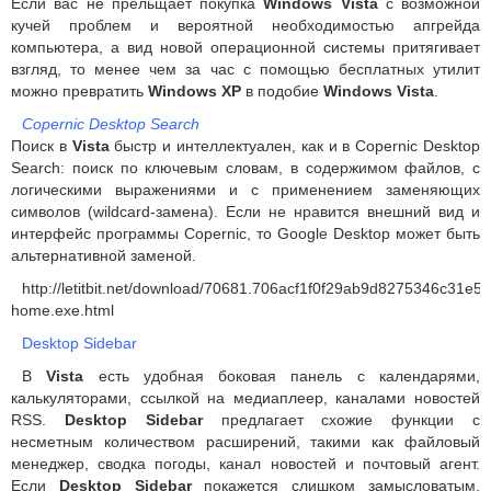
Если вас не прельщает покупка
Windows Vista
с возможной
кучей проблем и вероятной необходимостью апгрейда
компьютера, а вид новой операционной системы притягивает
взгляд, то менее чем за час с помощью бесплатных утилит
можно превратить
Windows ХР
в подобие
Windows Vista
.
Copernic Desktop Search
Поиск в
Vista
быстр и интеллектуален, как и в Copernic Desktop
Search: поиск по ключевым словам, в содержимом файлов, с
логическими выражениями и с применением заменяющих
символов (wildcard-замена). Если не нравится внешний вид и
интерфейс программы Copernic, то Google Desktop может быть
альтернативной заменой.
http://letitbit.net/download/70681.706acf1f0f29ab9d8275346c31e5
home.exe.html
Desktop Sidebar
В
Vista
есть удобная боковая панель с календарями,
калькуляторами, ссылкой на медиаплеер, каналами новостей
RSS.
Desktop Sidebar
предлагает схожие функции с
несметным количеством расширений, такими как файловый
менеджер, сводка погоды, канал новостей и почтовый агент.
Если
Desktop Sidebar
покажется слишком замысловатым,