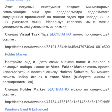
Этот искусный инструмент создает миниатюрные
всплывающие окна для предпросмотра содержимого
запущенных приложений на панели задач при наведении на
них указателя мыши. Используя колесико мыши можно
увеличивать или уменьшать их размер.
Скачать
Visual Task Tips
БЕСПЛАТН
О
можно по следующей
ссылке :
http://letitbit.net/download/38191.384cb1d45ef479740c41681c500047
Folder Marker
Настройте вид и цвета своих значков папок и файлов с
помощью набора иконок от
Vista
.
Folder Marker
очень просто
использовать, а посетив ссылку Horizon Software, Вы можете
скачать набор иконок в стиле
Vista
(выберите иконки с
расширением .ico).
Скачать
Folder Marker
БЕСПЛАТНО
можно по следующей
ссылке :
http://letitbit.net/download/47734.4768169d1a6145b3d6d12f0cb55
Windows Blind 6 Enhanced