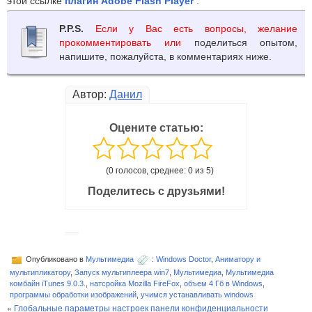
этой ссылке
плагин Adobe Flash Player
.
P.P.S.
Если у Вас есть вопросы, желание
прокомментировать или
поделиться опытом,
напишите, пожалуйста, в комментариях ниже.
Автор:
Данил
Оцените статью:
(0 голосов, среднее: 0 из 5)
Поделитесь с друзьями!
Опубликовано в
Мультимедиа
:
Windows Doctor
,
Аниматору и
мультипликатору
,
Запуск мультиплеера win7
,
Мультимедиа
,
Мультимедиа
комбайн iTunes 9.0.3.
,
натсройка Mozilla FireFox
,
объем 4 Гб в Windows
,
программы обработки изображений
,
учимся устанавливать windows
«
Глобальные параметры настроек панели конфиденциальности