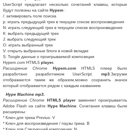
UserScript предлагает несколько сочетаний клавиш, которые
будут полезны на сайте
Hypem
:
/: активировать поле поиска
р: играть предыдущий трек в текущем списке воспроизведения
N: играть следующий трек в текущем списке воспроизведения
K: выбрать предыдущий трек
J: выбрать следующий трек
O: играть выбранный трек
V: открыть выбранные блоги в новой вкладке
S: Toogle данные о проигрываемой композиции
Hypem.com HTML5
player.
Расширение Chrome
Hypem.com
HTML5 плеер было
разработано разработчиком UserScript.
mp3
.Загрузки
отображаются таким же образом,можно сохранить значок
который отображается рядом с каждым названием.
Hype Machine mp3.
Расширение Chrome
HTML
5
player
заменяет проигрываетль
Adobe Flash на сайте
Hype Machine
. Сочетания клавиш были
расширены:
* Ключ для трека Previus: V
* Ключ для воспроизведения / паузы трека: B
* Ключ для Следующей композиции: N