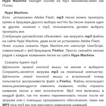
Hype Machine
находит ссылки на mp3 магазинов,таких как
ITunes.
Hype Machine.
Если установлен
Adobe Flash,
mp3
песни можно проиграть
прямо в браузере,другого выбора нет.Что бы песни играли один
за другим, начиная с mp3, пользователь должен выбрать
проиграть все.
Следующее руководство объясняет
, как загрузить
mp3
файлы
на сайте Hype Machine, даже если не установлен Adobe Flash.
Ниже ссылка скачать
Hype Machine,это userscript UserScript,
совместимый с веб-браузером
Firefox
. Просто скачайте иконки
рядом с каждым названием песни на сайте
Hype Machine
.
Скачать hypem mp3.
Щёлкните правой кнопкой мыши
на иконке и выберите
Сохранить,начнётся загрузка
mp3
на локальный компьютер.
Щёлкните левой кнопкой мыши
и встроенный плеер
попытается воспроизвести файл в
Firefox
. Файлы используют
имена,рекомендуется изменить названия, чтобы отразить
название песни и имя исполнителя. Mp3 теги включены в
каждый файл, так что можно переименовать песню после её
загрузки или с помощью программного обеспечения, таких как
MP3
теги mp3 tag для массового изменения названий.