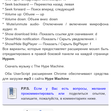
* Seek backward — Перемотка назад: левая
* Seek forward — Поиск вперед: следующий
* Volume up: Объем — up
* Volume down: Объем вниз: down
* Mute/unmute audio- Отключение / включение микрофона
аудио: m
* Show download links -Показать ссылки для скачивания: d
* Show/Hide notification -Показать / Скрыть уведомления: i
* Show/Hide BigPlayer — Показать / Скрыть BigPlayer: f
Все варианты, которые предоставляет расширение моuen быть
отредактированs в правой боковой панели на каждой странице
Hypem
.
Скачать музыку с The Hype Machine.
Оба UserScript расширения Chrome обеспечивают средства
для загрузки
mp3
с сайта
Hype Machine
.
P.P.S.
Если у Вас есть вопросы, желание
прокомментировать или
поделиться опытом,
напишите, пожалуйста, в комментариях ниже.