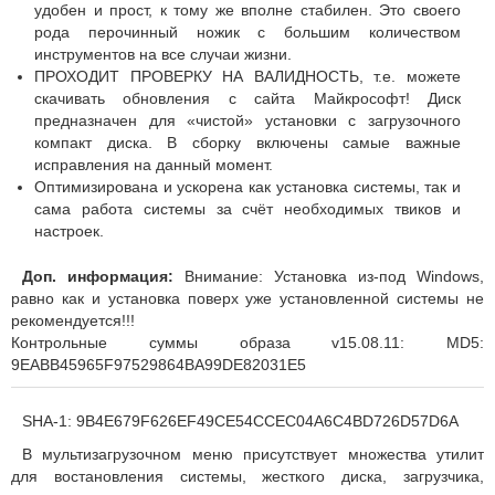
удобен и прост, к тому же вполне стабилен. Это своего
рода перочинный ножик с большим количеством
инструментов на все случаи жизни.
ПРОХОДИТ ПРОВЕРКУ НА ВАЛИДНОСТЬ, т.е. можете
скачивать обновления с сайта Майкрософт! Диск
предназначен для «чистой» установки с загрузочного
компакт диска. В сборку включены самые важные
исправления на данный момент.
Оптимизирована и ускорена как установка системы, так и
сама работа системы за счёт необходимых твиков и
настроек.
Доп. информация:
Внимание: Установка из-под Windows,
равно как и установка поверх уже установленной системы не
рекомендуется!!!
Контрольные суммы образа v15.08.11: MD5:
9EABB45965F97529864BA99DE82031E5
SHA-1: 9B4E679F626EF49CE54CCEC04A6C4BD726D57D6A
В мультизагрузочном меню присутствует множества утилит
для востановления системы, жесткого диска, загрузчика,