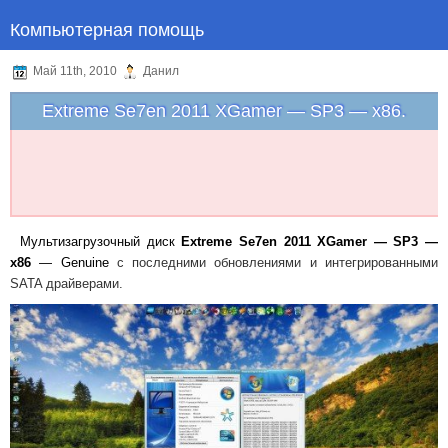
Компьютерная помощь
Май 11th, 2010
Данил
Extreme Se7en 2011 XGamer — SP3 — x86.
Мультизагрузочный
диск
Extreme Se7en 2011 XGamer — SP3 —
x86
— Genuine
с
последними
обновлениями
и
интегрированными
SATA драйверами
.