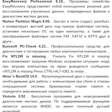
EasyRecovery Professional 6.10..
. Программы семейства
EasyRecovery представляют собой полноценное решение для
восстановления утраченных данных, поврежденных файлов и
диагностики жестких дисков…
Norton Partition Magic 8.05.
.. Быстро и легко создаст, разобьет,
и конвертирует жесткий диск под нужную файловую систему,
установки нескольких ОС на один компьютер, а также для
преобразования файловых систем FAT, FAT32 и NTFS друг в
друга…
Eurosoft PC-Check 6.21.
.. Профессиональное средство для
диагностики и тестирования любых компонентов компьютеров…
Fix NTLDR is missing
… Утилита Fix NTLDR is missing
восстанавливает загрузчик Windows, исправляя ситуацию, когда
при загрузке компьютера на экран выводиться сообщение
«NTLDR is missing Press CTRL+ALT+DEL to restar…
Hiren`s BootCD 14.0
… Мультизагрузочный диск с программами,
необходимыми для работы с компьютером при сбоях и отказах
операционной системы бракованные планки памяти и
определить максимальную скорость памяти…
Victoria 3.52
… Бесплатная программа для низкоуровневой
диагностики жестких дисков. По поддерживаемым функциям
является аналогом MHDD, но имеет понятный русский
интерфейс…