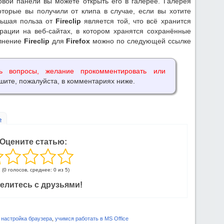
овой панели вы можете открыть его в галерее. Галерея
оторые вы получили от клипа в случае, если вы хотите
льшая польза от
Fireclip
является той, что всё хранится
рации на веб-сайтах, в котором хранятся сохранённые
олнение
Fireclip
для
Firefox
можно по следующей ссылке
ь вопросы, желание прокомментировать или
шите, пожалуйста, в комментариях ниже.
ь
Оцените статью:
(0 голосов, среднее: 0 из 5)
елитесь с друзьями!
,
настройка браузера
,
учимся работать в MS Office