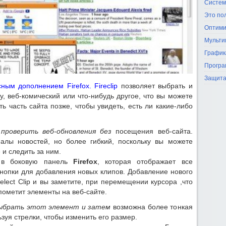
Систем
Это по
Оптими
Мульти
График
Програ
Защита
сным дополнением Firefox. Fireclip
позволяет выбрать и
у, веб-комический или что-нибудь другое, что вы можете
ь часть сайта позже, чтобы увидеть, есть ли какие-либо
роверить веб-обновления без
посещения веб-сайта.
лы новостей, но более гибкий, поскольку вы можете
и следить за ним.
 в боковую панель
Firefox
, которая отображает все
нопки для добавления новых клипов. Добавление нового
elect Clip и вы заметите, при перемещении курсора ,что
ометит элементы на веб-сайте.
выбрать этот элемент и затем
возможна более тонкая
зуя стрелки, чтобы изменить его размер.