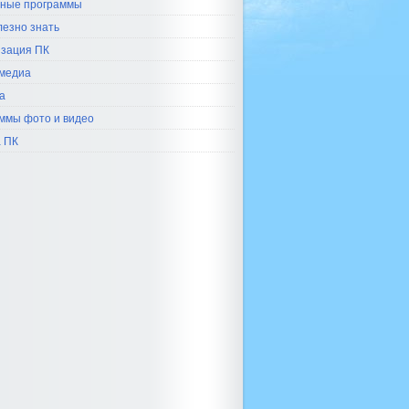
ные программы
лезно знать
зация ПК
медиа
а
ммы фото и видео
 ПК