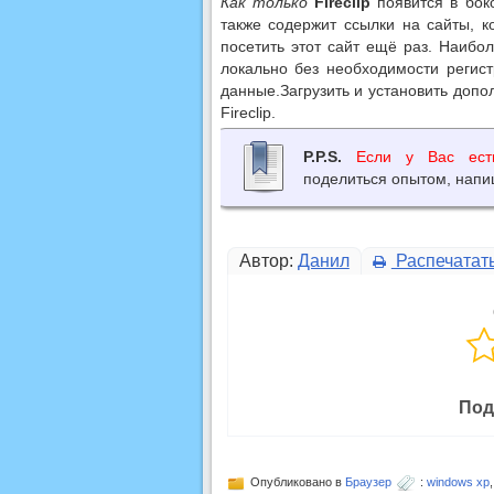
Как только
Fireclip
появится в бок
также содержит ссылки на сайты, к
посетить этот сайт ещё раз. Наибо
локально без необходимости регист
данные.Загрузить и установить доп
Fireclip.
P.P.S.
Если у Вас ест
поделиться опытом, напи
Автор:
Данил
Распечатат
Под
Опубликовано в
Браузер
:
windows xp