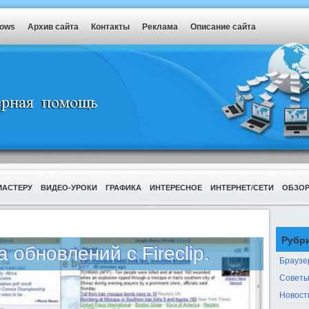
dows
Архив сайта
Контакты
Реклама
Описание сайта
МАСТЕРУ
ВИДЕО-УРОКИ
ГРАФИКА
ИНТЕРЕСНОЕ
ИНТЕРНЕТ/СЕТИ
ОБЗО
Рубр
 обновлений с Fireclip.
Браузе
Советы
Новост