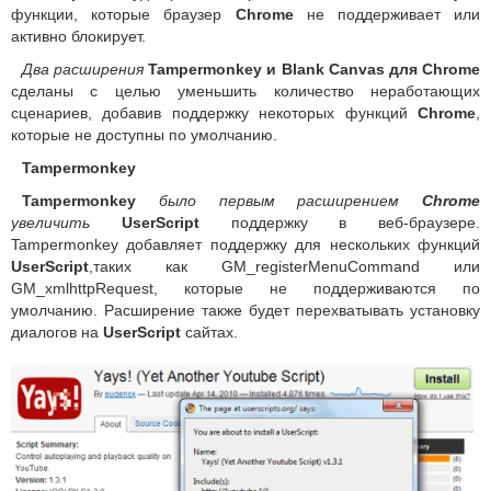
функции, которые браузер
Chrome
не поддерживает или
активно блокирует.
Два расширения
Tampermonkey и Blank Canvas для Chrome
сделаны с целью уменьшить количество неработающих
сценариев, добавив поддержку некоторых функций
Chrome
,
которые не доступны по умолчанию.
Tampermonkey
Tampermonkey
было первым расширением
Chrome
увеличить
UserScript
поддержку в веб-браузере.
Tampermonkey добавляет поддержку для нескольких функций
UserScript
,таких как GM_registerMenuCommand или
GM_xmlhttpRequest, которые не поддерживаются по
умолчанию. Расширение также будет перехватывать установку
диалогов на
UserScript
сайтах.