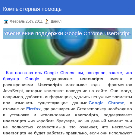
Компьютерная помощь
Февраль 25th, 2011
Данил
Увеличение поддержки Google Chrome UserScript.
Как пользователь Google Chrome вы, наверное, знаете, что
браузер Google
поддерживает
userscripts
вместе с
расширениями.
Userscripts
маленькие коды фрагментов
JavaScript, которые изменяют поведение на сайте. Они могут,
например, добавить информацию, удалить ненужные элементы
или изменить существующие данные.
Google Chrome
, в
отличие от
Firefox
, где расширение Greasemonkey необходимо
в установке и использовании
userscripts
, поддерживает
userscripts
«из коробки» браузера, но на данный момент они
не полностью совместимы,а это означает, что несколько
userscripts
не будет работать правильно, если они используют