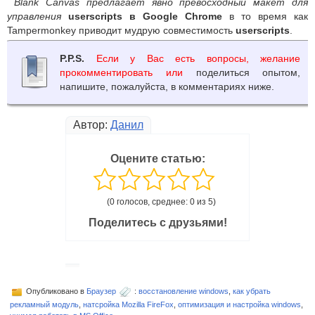
Blank Canvas предлагает явно превосходный макет для
управления
userscripts в Google Chrome
в то время как
Tampermonkey приводит мудрую совместимость
userscripts
.
P.P.S.
Если у Вас есть вопросы, желание
прокомментировать или
поделиться опытом,
напишите, пожалуйста, в комментариях ниже.
Автор:
Данил
Оцените статью:
(0 голосов, среднее: 0 из 5)
Поделитесь с друзьями!
Опубликовано в
Браузер
:
восстановление windows
,
как убрать
рекламный модуль
,
натсройка Mozilla FireFox
,
оптимизация и настройка windows
,