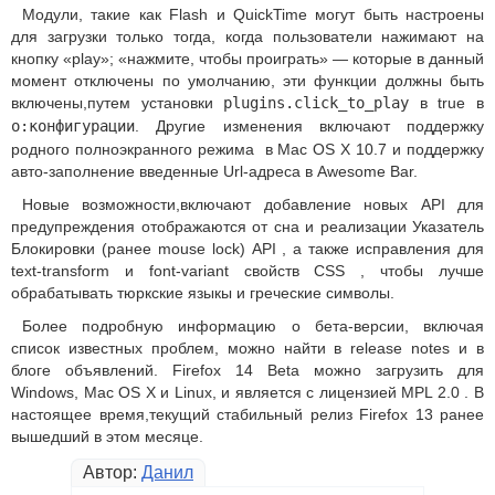
Модули, такие как Flash и QuickTime могут быть настроены
для загрузки только тогда, когда пользователи нажимают на
кнопку «play»; «нажмите, чтобы проиграть» — которые в данный
момент отключены по умолчанию, эти функции должны быть
включены,путем установки
plugins.click_to_play
в true в
о:конфигурации
. Другие изменения включают поддержку
родного полноэкранного режима в Mac OS X 10.7 и поддержку
авто-заполнение введенные Url-адреса в Awesome Bar.
Новые возможности,включают добавление новых API для
предупреждения отображаются от сна и реализации Указатель
Блокировки (ранее mouse lock) API , а также исправления для
text-transform и font-variant свойств CSS , чтобы лучше
обрабатывать тюркские языкы и греческие символы.
Более подробную информацию о бета-версии, включая
список известных проблем, можно найти в release notes и в
блоге объявлений. Firefox 14 Beta можно загрузить для
Windows, Mac OS X и Linux, и является с лицензией MPL 2.0 . В
настоящее время,текущий стабильный релиз Firefox 13 ранее
вышедший в этом месяце.
Автор:
Данил