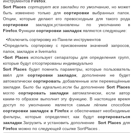
инструментов
Firefox
.
Sort Places
сортирует все закладки по умолчанию
, но может
быть изменено только для
сортировки
выбранных папок.
Опции, которые делают его превосходным для такого рода
сортировки
закладок,установлены по умолчанию в
Firefox
.Функции
сортировки закладок
являются следующие:
•Исключить сортировку из Панели инструментов
•Определить сортировку с присвоением значений запросов,
папок, закладок и livemarks
•
Sort Places
использует сепараторы для определения групп,
которые будут отсортированы индивидуально
Sort Places
будет помнить параметры, которые пользователь
ввёл для
сортировки закладок
, дополнение не будет
автоматически
сортировать
добавленные или перемещённые
закладки. Было бы идеально,если бы дополнение
Sort Places
могло
сортировать закладки
автоматически, если автор
каким-то образом выполнит эту функцию. В настоящее время
доступ по умолчанию является самым лёгким способом
сортировки закладок в Firefox
и обеспечивает необходимые
фильтры, которые определяют, как будут
сортироваться
закладки
.Загрузить и установить дополнение
Sort Places
для
Firefox
можно по следующей ссылке SortPlaces .