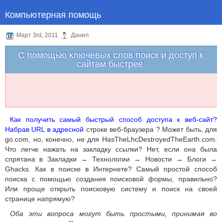
Компьютерная помощь
Март 3rd, 2011
Данил
С помощью ключевых слов поиск и доступ к
сайтам быстрее.
Как получить самый быстрый способ доступа к веб-сайт?
Набрав URL в адресной
строке веб-браузера ? Может быть, для
go.com, но, конечно, не для HasTheLhcDestroyedTheEarth.com.
Что легче нажать на закладку ссылки? Нет, если она была
спрятана в Закладки → Технологии → Новости → Блоги →
Ghacks. Как в поиске в Интернете? Самый простой способ
поиска с помощью создания поисковой формы, правильно?
Или проще открыть поисковую систему и поиск на своей
странице напрямую?
Оба эти вопроса могут быть простыми, принимая во