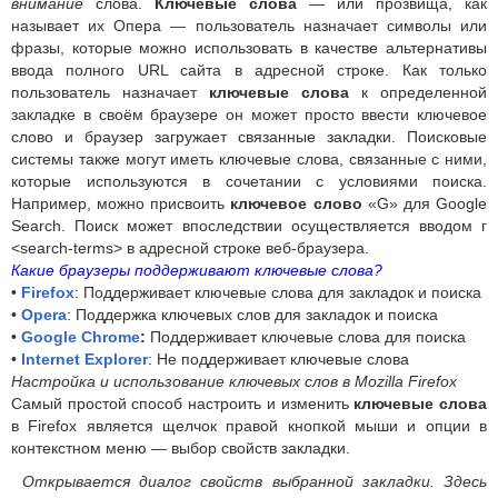
внимание
слова.
Ключевые слова
— или прозвища, как
называет их Опера — пользователь назначает символы или
фразы, которые можно использовать в качестве альтернативы
ввода полного URL сайта в адресной строке. Как только
пользователь назначает
ключевые слова
к определенной
закладке в своём браузере он может просто ввести ключевое
слово и браузер загружает связанные закладки. Поисковые
системы также могут иметь ключевые слова, связанные с ними,
которые используются в сочетании с условиями поиска.
Например, можно присвоить
ключевое слово
«G» для Google
Search. Поиск может впоследствии осуществляется вводом г
<search-terms> в адресной строке веб-браузера.
Какие браузеры поддерживают ключевые слова?
•
Firefox
: Поддерживает ключевые слова для закладок и поиска
•
Opera
: Поддержка ключевых слов для закладок и поиска
•
Google Chrome
:
Поддерживает ключевые слова для поиска
•
Internet Explorer
: Не поддерживает ключевые слова
Настройка и использование ключевых слов в Mozilla Firefox
Самый простой способ настроить и изменить
ключевые слова
в Firefox является щелчок правой кнопкой мыши и опции в
контекстном меню — выбор свойств закладки.
Открывается диалог свойств выбранной закладки. Здесь