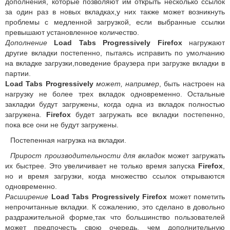
дополнения, которые позволяют им открыть несколько ссылок
за один раз в новых вкладках,у них также может возникнуть
проблемы с медленной загрузкой, если выбранные ссылки
превышают установленное количество.
Дополнение
Load Tabs Progressively
Firefox
нагружают
другие вкладки постепенно, пытаясь исправить по умолчанию
на вкладке загрузки,поведение браузера при загрузке вкладки в
партии.
Load Tabs Progressively
может, например
, быть настроен на
нагрузку не более трех вкладок одновременно. Остальные
закладки будут загружены, когда одна из вкладок полностью
загружена.
Firefox
будет загружать все вкладки постепенно,
пока все они не будут загружены.
Постепенная нагрузка на вкладки.
Прирост производительности для вкладок
может загружать
их быстрее. Это увеличивает не только время запуска
Firefox
,
но и время загрузки, когда множество ссылок открываются
одновременно.
Расширение
Load Tabs Progressively Firefox
может пометить
непрочитанные вкладки. К сожалению, это сделано в довольно
раздражительной форме,так что большинство пользователей
может предпочесть свою очередь, чем дополнительную