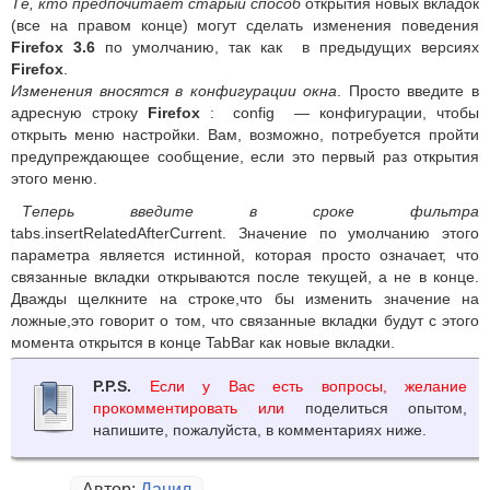
Те, кто предпочитает старый способ
открытия новых вкладок
(все на правом конце) могут сделать изменения поведения
Firefox 3.6
по умолчанию, так как в предыдущих версиях
Firefox
.
Изменения вносятся в конфигурации окна
. Просто введите в
адресную строку
Firefox
: config — конфигурации, чтобы
открыть меню настройки. Вам, возможно, потребуется пройти
предупреждающее сообщение, если это первый раз открытия
этого меню.
Теперь введите в сроке фильтра
tabs.insertRelatedAfterCurrent. Значение по умолчанию этого
параметра является истинной, которая просто означает, что
связанные вкладки открываются после текущей, а не в конце.
Дважды щелкните на строке,что бы изменить значение на
ложные,это говорит о том, что связанные вкладки будут с этого
момента открытся в конце TabBar как новые вкладки.
P.P.S.
Если у Вас есть вопросы, желание
прокомментировать или
поделиться опытом,
напишите, пожалуйста, в комментариях ниже.
Автор:
Данил