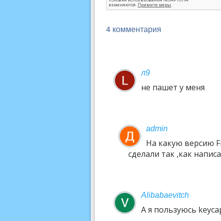
4 комментария
л9
не пашет у меня
admin
На какую версию Fi
сделали так ,как написа
Alibabaevitch
А я пользуюсь keyca