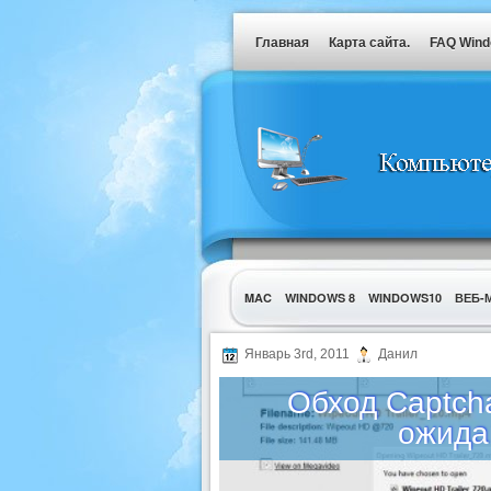
Главная
Карта сайта.
FAQ Win
MAC
WINDOWS 8
WINDOWS10
ВЕБ-
УТИЛИТЫ
Январь 3rd, 2011
Данил
Обход Captch
ожидан