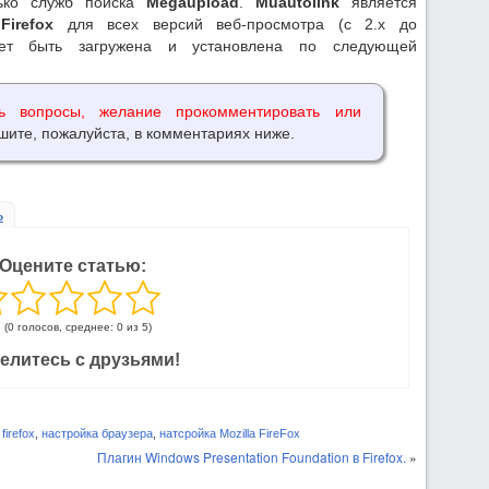
лько служб поиска
Megaupload
.
Muautolink
является
м
Firefox
для всех версий веб-просмотра (с 2.x до
т быть загружена и установлена по следующей
ь вопросы, желание прокомментировать или
шите, пожалуйста, в комментариях ниже.
ь
Оцените статью:
(0 голосов, среднее: 0 из 5)
елитесь с друзьями!
firefox
,
настройка браузера
,
натсройка Mozilla FireFox
Плагин Windows Presentation Foundation в Firefox.
»