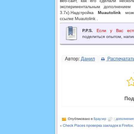
веб-сайт, как его сделали неско
экспериментальным дополнение
3.7x).Надстройка
Muautolink
може
ссылке Muautolink .
P.P.S.
Если у Вас ест
поделиться опытом, напи
Автор:
Данил
Распечатат
Под
Опубликовано в
Браузер
:
дополнения 
«
Check Places проверка закладок в Firefox.