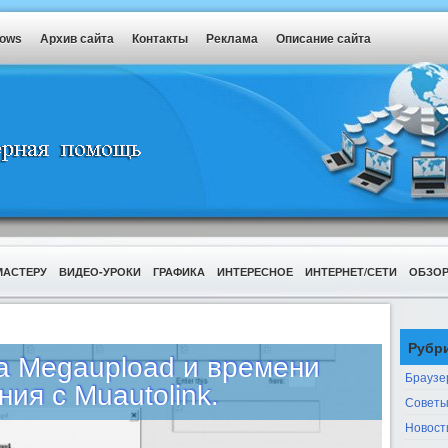
dows
Архив сайта
Контакты
Реклама
Описание сайта
МАСТЕРУ
ВИДЕО-УРОКИ
ГРАФИКА
ИНТЕРЕСНОЕ
ИНТЕРНЕТ/СЕТИ
ОБЗО
Рубр
a Megaupload и времени
Браузе
ия с Muautolink.
Советы
Новост