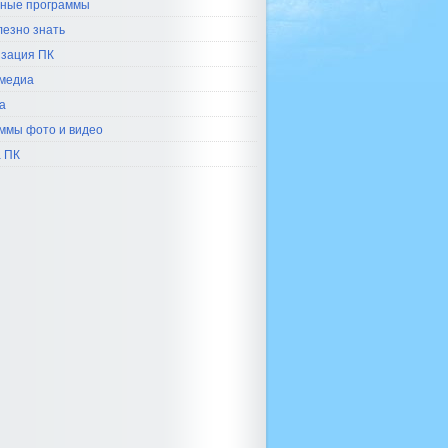
ные программы
лезно знать
зация ПК
медиа
а
ммы фото и видео
 ПК