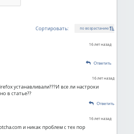
Сортировать:
по возрастанию
16 лет назад
Ответить
16 лет назад
refox устанавливали???И все ли настроки
но в статье??
Ответить
16 лет назад
ptcha.com и никак проблем с тех пор