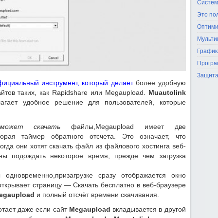
Систем
Это по
Оптими
Мульти
График
Програ
Защита
официальный инструмент, который делает
более удобную
тов таких, как Rapidshare или Megaupload.
Muautolink
лагает удобное решение для пользователей, которые
может скачать
файлы,Megaupload имеет две
рая таймер обратного отсчета. Это означает, что
огда они хотят скачать файл из файлового хостинга веб-
жны подождать некоторое время, прежде чем загрузка
дновременно,призагрузке сразу отображается окно
 открывает страницу — Скачать бесплатно в веб-браузере
egaupload
и полный отсчёт времени скачивания.
отает даже если сайт
Megaupload
вкладывается в другой