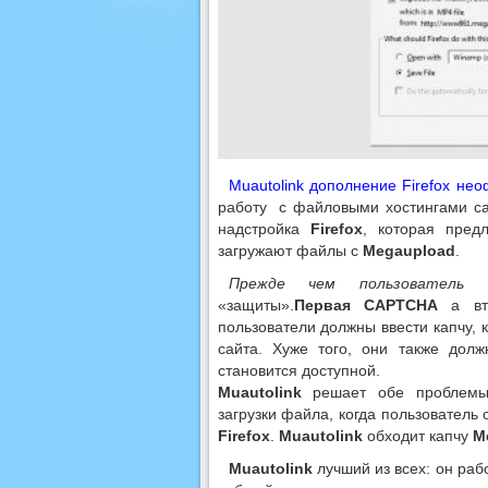
Muautolink дополнение Firefox не
работу с файловыми хостингами сай
надстройка
Firefox
, которая пред
загружают файлы с
Megaupload
.
Прежде чем пользователь 
«защиты».
Первая CAPTCHA
а вто
пользователи должны ввести капчу, к
сайта. Хуже того, они также дол
становится доступной.
Muautolink
решает обе проблемы о
загрузки файла, когда пользователь
Firefox
.
Muautolink
обходит капчу
M
Muautolink
лучший из всех: он раб