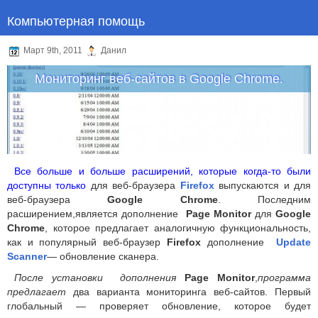
Компьютерная помощь
Март 9th, 2011
Данил
Мониторинг веб-сайтов в Google Chrome.
Все больше и больше расширений, которые когда-то были
доступны только
для веб-браузера
Firefox
выпускаются и для
веб-браузера
Google Chrome
. Последним
расширением,является дополнение
Page Monitor
для
Google
Chrome
, которое предлагает аналогичную функциональность,
как и популярный веб-браузер
Firefox
дополнение
Update
Scanner
— обновление сканера.
После установки дополнения
Page Monitor
,
программа
предлагает
два варианта мониторинга веб-сайтов. Первый
глобальный — проверяет обновление, которое будет