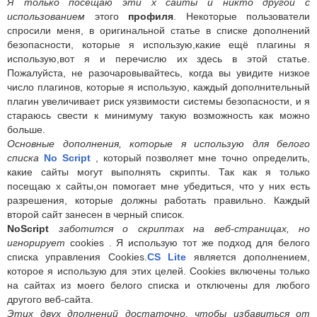
Я только посещаю эти х сайты и никто другой с
использованием
этого
профиля
. Некоторые пользователи
спросили меня, в оригинальной статье в списке дополнений
безопасности, которые я использую,какие ещё плагины я
использую,вот я и перечислю их здесь в этой статье.
Пожалуйста, не разочаровывайтесь, когда вы увидите низкое
число плагинов, которые я использую, каждый дополнительный
плагин увеличивает риск уязвимости системы безопасности, и я
стараюсь свести к минимуму такую возможность как можно
больше.
Основные дополнения, которые я использую для белого
списка
No Script
, который позволяет мне точно определить,
какие сайты могут выполнять скрипты. Так как я только
посещаю х сайты,он помогает мне убедиться, что у них есть
разрешения, которые должны работать правильно. Каждый
второй сайт занесен в черный список.
NoScript
заботится о скриптах на веб-страницах, но
игнорирует
cookies . Я использую тот же подход для белого
списка управления Cookies.
CS Lite
является дополнением,
которое я использую для этих целей. Cookies включены только
на сайтах из моего белого списка и отключены для любого
другого веб-сайта.
Этих двух дполнений достаточно, чтобы избавиться от