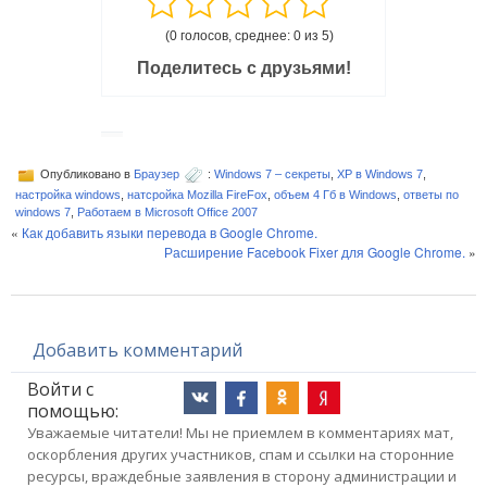
(0 голосов, среднее: 0 из 5)
Поделитесь с друзьями!
Опубликовано в
Браузер
:
Windows 7 – секреты
,
XP в Windows 7
,
настройка windows
,
натсройка Mozilla FireFox
,
объем 4 Гб в Windows
,
ответы по
windows 7
,
Работаем в Microsoft Office 2007
«
Как добавить языки перевода в Google Chrome.
Расширение Facebook Fixer для Google Chrome.
»
Добавить комментарий
Войти с
помощью:
Уважаемые читатели! Мы не приемлем в комментариях мат,
оскорбления других участников, спам и ссылки на сторонние
ресурсы, враждебные заявления в сторону администрации и