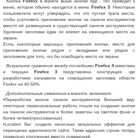
Кнопка
Firefox
в макете выше кнопки App , что приводит к
меню, которое обычно находится в меню
Firefox 3
. Некоторые
пользователи могут утверждать, что это пустая трата места,
чтобы усатновить приложение кнопки на панели инструментов
вместо её размещения в существующей панели инструментов.
Удаление заголовка едва ли влияет на имеющееся место на
экране.
Есть некоторые вариации
приложения кнопки, место для
приложения кнопки рядом с вкладками или рядом с
заголовком,для того, что бы освободить место на экране.
Визуальное сравнение между последними
Firefox 4
макетами
и текущее
Firefox 3
представлена конструкция, где
разработчики направили на сокращение заголовка области
Firefox на 40-50%.
Дополнительные изменения в макете, включают:
•Переработка кнопок панели инструментов Внешний вид:
некоторые первоначальные работы пошли на создание кнопки
на панели инструментов и более заметны на светлом фоне и
более четкие(прессованные).
•Location Bar: создали несколько визуальных эффектов для
переоценки идентичности сайта. Также адресная строка теперь
правильно утопленная вместо плавающей.