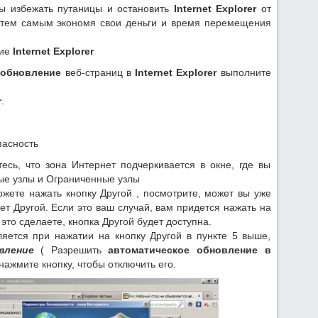
бы избежать путаницы и остановить
Internet Explorer
от
 тем самым экономя свои деньги и время перемещения
ние
Internet Explorer
 обновление
веб-страниц в
Internet Explorer
выполните
r
.
пасность
тесь, что зона Интернет подчеркивается в окне, где вы
ые узлы и Ограниченные узлы
ожете нажать кнопку Другой , посмотрите, может вы уже
ет Другой. Если это ваш случай, вам придется нажать на
 это сделаете, кнопка Другой будет доступна.
ляется при нажатии на кнопку Другой в пункте 5 выше,
вление
( Разрешить
автоматическое обновление в
нажмите кнопку, чтобы отключить его.