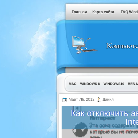
Главная
Карта сайта.
FAQ Win
MAC
WINDOWS 8
WINDOWS10
ВЕБ-
УТИЛИТЫ
Март 7th, 2012
Данил
Как отключить 
Int