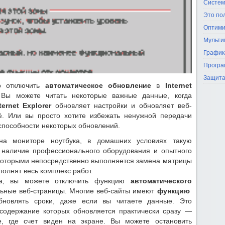
Систем
Это по
Оптими
Мульти
График
Програ
Защита
о отключить
автоматическое обновление
в
Internet
Вы можете читать некоторые важные данные, когда
ernet Explorer
обновляет настройки и обновляет веб-
ё. Или вы просто хотите избежать ненужной передачи
способности некоторых обновлений.
на мониторе ноутбука, в домашних условиях такую
о наличие профессионального оборудования и опытного
которыми непосредственно выполняется замена матрицы
полнят весь комплекс работ.
а, вы можете отключить функцию
автоматического
ильные веб-страницы. Многие веб-сайты имеют
функцию
бновлять сроки, даже если вы читаете данные. Это
 содержание которых обновляется практически сразу —
е, где счет виден на экране. Вы можете остановить