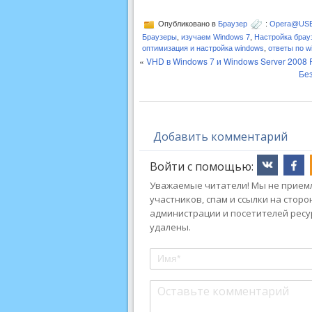
Опубликовано в
Браузер
:
Opera@USB 
Браузеры
,
изучаем Windows 7
,
Настройка брау
оптимизация и настройка windows
,
ответы по w
«
VHD в Windows 7 и Windows Server 2008 
Без
Добавить комментарий
Войти с помощью:
Уважаемые читатели! Мы не приемл
участников, спам и ссылки на стор
администрации и посетителей ресу
удалены.