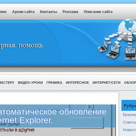
dows
Архив сайта
Контакты
Реклама
Описание сайта
МАСТЕРУ
ВИДЕО-УРОКИ
ГРАФИКА
ИНТЕРЕСНОЕ
ИНТЕРНЕТ/СЕТИ
ОБЗО
Рубр
автоматическое обновление
Браузе
ernet Explorer.
Советы
Новост