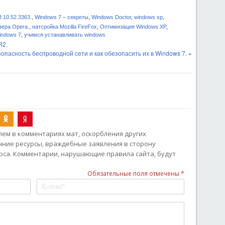
10.52.3363.
,
Windows 7 – секреты
,
Windows Doctor
,
windows xp
,
зера Opera.
,
натсройка Mozilla FireFox
,
Оптимизация Windows XP
,
indows 7
,
учимся устанавливать windows
R2.
опасность беспроводной сети и как обезопасить их в Windows 7.
»
ем в комментариях мат, оскорбления других
онние ресурсы, враждебные заявления в сторону
рса. Комментарии, нарушающие правила сайта, будут
Обязательные поля отмечены *