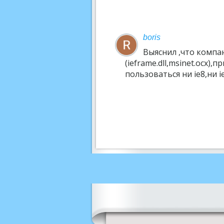
boris
Выяснил ,что компа
(ieframe.dll,msinet.ocx),
пользоваться ни ie8,ни i