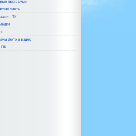
ные программы
лезно знать
зация ПК
медиа
а
ммы фото и видео
 ПК