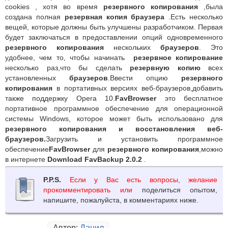
cookies , хотя во время
резервного копирования
,была
создана полная
резервная копия браузера
.Есть несколько
вещей, которые должны быть улучшены разработчиком. Первая
будет заключаться в предоставлении опций одновременного
резервного копирования
нескольких
браузеров
. Это
удобнее, чем то, чтобы начинать
резервное копирование
несколько раз,что бы сделать
резервную копию
всех
установленных
браузеров
.Ввести опцию
резервного
копирования
в портативных версиях веб-браузеров,добавить
также поддержку Opera 10.
FavBrowser
это бесплатное
портативное программное обеспечение для операционной
системы Windows, которое может быть использовано для
резервного копирования и восстановления веб-
браузеров.
Загрузить и установить программное
обеспечение
FavBrowser
для
резервного копирования
,можно
в интернете
Download FavBackup 2.0.2
.
P.P.S.
Если у Вас есть вопросы, желание
прокомментировать или
поделиться опытом,
напишите, пожалуйста, в комментариях ниже.
Автор:
Данил