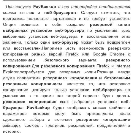
При запуске
FavBackup
в его интерфейсе отображается
список
ссылок и
веб-браузеров
. Следует отметить, что
программа полностью портативная и не требует установки.
Опции включают в себя создание
резервной копии
выбранных установок веб-браузера
по умолчанию, всех
выбранных установок веб-браузера и восстановления этих
значений. Только один
веб-браузер
может быть подкреплён
или восстановлен.Например ,есть возможность резервного
копирования разных версий Firefox или Google Chrome с
использованием безопасного варианта
резервного
копирования
.Для
резервного копирования
Firefox и Internet
Explorer,потребуется две резервных копии.Разница между
двумя вариантами
резервного копирования и безопасным
резервным копированием
является то, что резервное
копирование ,копирует только установки
веб-браузера
по
умолчанию в то время как второй вариант будет делать
резервное копирование
всех выбранных установок
веб-
браузера
.
FavBackup
будет отображать список файлов и
параметров, которые могут быть прикреплены после
сделанного выбора и включает
резервное копирование
закладок, cookies , плагинов, расширений, предпочтений и
историю.