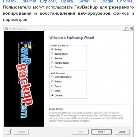
Firefox
,
Internet Explorer
,
Opera
,
Safari
и
Google Chrome
.
Пользователи могут использовать
FavBackup
для
резервного
копирования и восстановления веб-браузеров
файлов и
параметров.