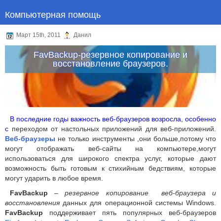
Компьютерная помощь
Март 15th, 2011
Данил
FavBackup-резервное копирование и
восстановление браузеров.
В последние годы важность веб-браузеров возросла, особенно
с
переходом от настольных приложений для веб-приложений.
Веб-браузеры
не только инструменты ,они больше,потому что
могут отображать веб-сайты на компьютере,могут
использоваться для широкого спектра услуг, которые дают
возможность быть готовым к стихийным бедствиям, которые
могут ударить в любое время.
FavBackup
–
резервное копирование веб-браузера и
восстановления
данных для операционной системы Windows.
FavBackup
поддерживает пять популярных веб-браузеров