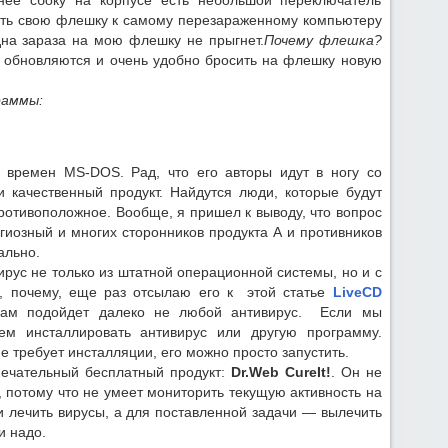
ее сбоку на корпусе есть небольшой переключатель
ать свою флешку к самому перезараженному компьютеру
дна зараза на мою флешку не прыгнет.
Почему флешка?
 обновляются и очень удобно бросить на флешку новую
раммы:
 времен MS-DOS. Рад, что его авторы идут в ногу со
 качественный продукт. Найдутся люди, которые будут
противоположное. Вообще, я пришел к выводу, что вопрос
гиозный и многих сторонников продукта А и противников
ально.
ирус не только из штатной операционной системы, но и с
ял, почему, еще раз отсылаю его к этой статье
LiveCD
нам подойдет далеко не любой антивирус. Если мы
ем инсталлировать антивирус или другую программу.
е требует инсталляции, его можно просто запустить.
ечательный бесплатный продукт:
Dr.Web CureIt!
. Он не
 потому что не умеет мониторить текущую активность на
и лечить вирусы, а для поставленной задачи — вылечить
и надо.