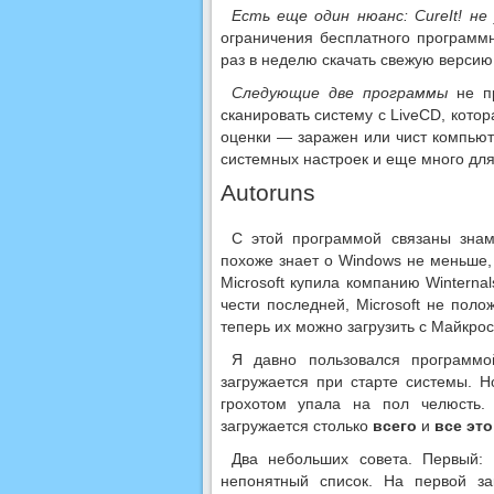
Есть еще один нюанс: CureIt! н
ограничения бесплатного программн
раз в неделю скачать свежую версию
Следующие две программы
не пр
сканировать систему с LiveCD, кото
оценки — заражен или чист компьют
системных настроек и еще много для
Аutoruns
С этой программой связаны знаме
похоже знает о Windows не меньше, 
Microsoft купила компанию Winternal
чести последней, Microsoft не поло
теперь их можно загрузить с Майкро
Я давно пользовался программой
загружается при старте системы. Н
грохотом упала на пол челюсть.
загружается столько
всего
и
все это
Два небольших совета. Первый: 
непонятный список. На первой за