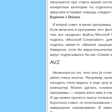
запускается при старте вашей сист
конкретные категории по отдельно
вирусами в первую очередь следует 
Explorer
и
Drivers
.
И второй совет: в меню программы 
Если включить в программе этот филь
том, все «родные» файлы Microsoft
подпись «Microsoft Corporation», 
подпись каким-то образом защище
Наверное, если бы вирусописателям
вирус подписывался бы как «Самая 
AVZ
Несмотря на то, что это
(в отли
умеет очень многое. Например, выяв
находить стелс-вирусы и еще кучу 
компьютер. Можно сделать «снимо
программы — скорее всего вам в отв
И где можно прочесть массу полезно
Короткий совет
по использованию п
завершения сканирования. В зави