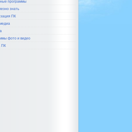
ные программы
лезно знать
зация ПК
медиа
а
ммы фото и видео
 ПК