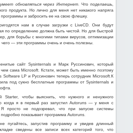
е умеет обновляться через Интернет.
Что поделаешь,
ого продукта. Но лично для меня нет никакого напряга
 программы и забросить ее на свою флешку.
игодятся нам в случае загрузки с LiveCD. Они будут
рая по определению должна быть чистой. Но для быстрой
ер, для борьбы с многими типами вирусов, оптимизации
 чего — эти программы очень и очень полезны.
нитые сайт Sysinternals и Марк Руссинович, который
чем сама Microsoft. Кстати, может быть именно поэтому
s Software LP и Руссинович теперь сотрудник Microsoft.К
жила под сукно бесплатные программы от Sysinternals и
софта.
 Starter, чтобы выяснить, что нужного и ненужного
о когда я в первый раз запустил Autoruns — у меня с
 Я просто не подозревал, что при запуске системы
подробно показывает программа Autoruns.
не пугайтесь, запустив программу и увидев длинный
кладке сведены все записи всех категорий того, что