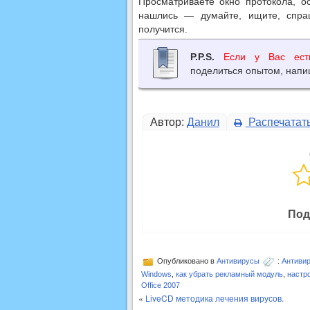
Просматриваете окно протокола, о
нашлись — думайте, ищите, спра
получится.
P.P.S.
Если у Вас ест
поделиться опытом, напи
Автор:
Данил
Распечатат
Под
Опубликовано в
Антивирусы
:
Антивир
Windows
,
как убрать рекламный модуль
,
настр
Office 2007
«
LiveCD методика лечения вирусов.