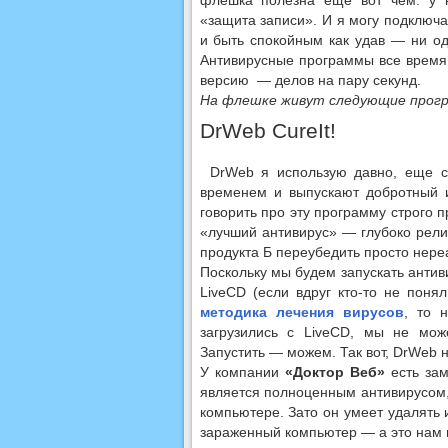
флешка полезна еще вот чем: у н
«защита записи». И я могу подключ
и быть спокойным как удав — ни о
Антивирусные программы все время
версию — делов на пару секунд.
На флешке живут следующие прог
DrWeb CureIt!
DrWeb я использую давно, еще с
временем и выпускают добротный и
говорить про эту программу строго 
«лучший антивирус» — глубоко рели
продукта Б переубедить просто нере
Поскольку мы будем запускать антив
LiveCD (если вдруг кто-то не пон
методика лечения вирусов
, то 
загрузились с LiveCD, мы не мож
Запустить — можем. Так вот, DrWeb н
У компании
«Доктор Веб»
есть зам
является полноценным антивирусом,
компьютере. Зато он умеет удалять 
зараженный компьютер — а это нам 