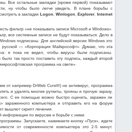
емы. Все остальные закладки (кроме первой) показывают
сти, ну чтобы было легче увидеть. В плане борьбы с
смотреть в закладки
Logon
,
Winlogon
,
Explorer
,
Internet
есть фильтр «не показывать записи Microsoft и Windows».
тр, все системные записи не будут показываться. Дело в
 Windows подписаны. Для английской версии Windows это
для русской — «Корпорация Майкрософт». Думаю, что эта
на: я пока не видел, чтобы вирусы были подписаны.
 было так просто поставить эту подпись, каждый второй
микрософтовская программа на свете».
чие от например DrWeb CureIt!) не антивирус, программа
лять и удалять многие руткиты, трояны и прочую заразу,
всего. С ее помощью можно быстро оценить, заражен ли
к» зараженного компьютера и отправить его на форум
ет вышлют скрипт лечения.
й информации по вирусам и борьбе с ними.
рограммы. Запускаете, нажимаете кнопку «Пуск», ждете
симости от современности компьютера это 2-5 минут.