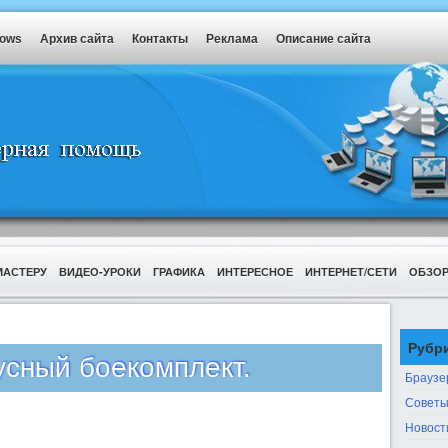
dows
Архив сайта
Контакты
Реклама
Описание сайта
МАСТЕРУ
ВИДЕО-УРОКИ
ГРАФИКА
ИНТЕРЕСНОЕ
ИНТЕРНЕТ/СЕТИ
ОБЗО
Рубр
усный боекомплект.
Браузе
Советы
Новост