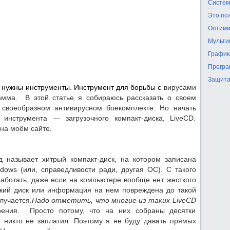
Систем
Это по
Оптими
Мульти
График
Програ
Защита
 нужны инструменты. Инструмент для борьбы с
вирусами
амма. В этой статье я собираюсь рассказать о своем
своеобразном антивирусном боекомплекте. Но начать
 инструмента — загрузочного компакт-диска, LiveCD.
на моём сайте.
 называет хитрый компакт-диск, на котором записана
ndows (или, справедливости ради, другая ОС). С такого
работать, даже если на компьютере вообще нет жесткого
сткий диск или информация на нем повреждена до такой
олучается.
Надо отметить, что многие из таких LiveCD
рения. Просто потому, что на них собраны десятки
 никто не заплатил. Поэтому я не буду давать прямых