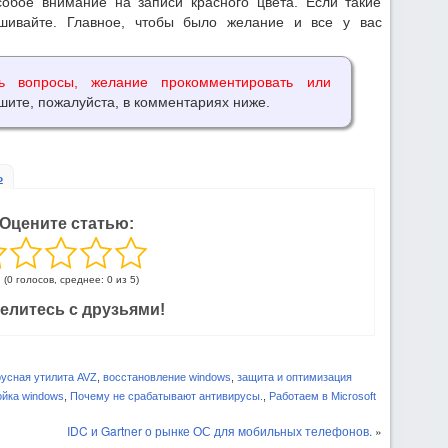
собое внимание на записи красного цвета. Если такие
шивайте. Главное, чтобы было желание и все у вас
ь вопросы, желание прокомментировать или
шите, пожалуйста, в комментариях ниже.
ь
Оцените статью:
(0 голосов, среднее: 0 из 5)
елитесь с друзьями!
усная утилита AVZ
,
восстановление windows
,
защита и оптимизация
ойка windows
,
Почему не срабатывают антивирусы.
,
Работаем в Microsoft
IDC и Gartner о рынке ОС для мобильных телефонов.
»