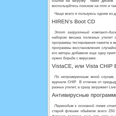
ссылок на загрузку таких дисков.
воспользуйтесь поиском на nnm и так
Чаще всего я пользуюсь одним из д
HIREN’s Boot CD
Этот загрузочный компакт-дис
набором весьма полезных утилит 
программы тестирования памяти и ви
программы восстановления случайно
его авторы добавили еще одну прият
нужно борьбе с вирусами.
VistaCE, или Vista CHIP E
По непроверенным мной слухам
,
журнале CHIP. В отличие от предыд
разных утилит, а сразу загружает Live
Антивирусные программ
Переходим к основной теме стат
старой флешке обьёмом всего 250 