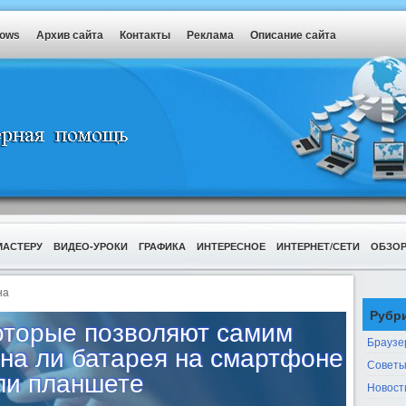
dows
Архив сайта
Контакты
Реклама
Описание сайта
МАСТЕРУ
ВИДЕО-УРОКИ
ГРАФИКА
ИНТЕРЕСНОЕ
ИНТЕРНЕТ/СЕТИ
ОБЗО
на
Рубр
которые позволяют самим
Браузе
вна ли батарея на смартфоне
Советы
ли планшете
Новост