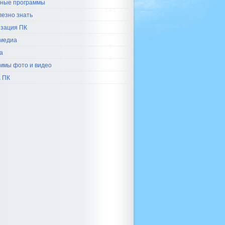
ные программы
лезно знать
зация ПК
медиа
а
ммы фото и видео
 ПК