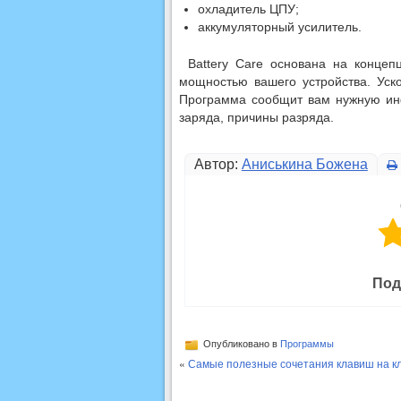
охладитель ЦПУ;
аккумуляторный усилитель.
Battery Care основана на концепц
мощностью вашего устройства. Уско
Программа сообщит вам нужную ин
заряда, причины разряда.
Автор:
Аниськина Божена
Под
Опубликовано в
Программы
«
Самые полезные сочетания клавиш на кл