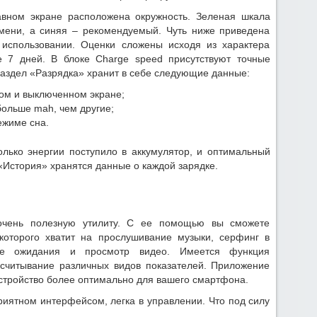
авном экране расположена окружность. Зеленая шкала
мени, а синяя – рекомендуемый. Чуть ниже приведена
 использовании. Оценки сложены исходя из характера
е 7 дней. В блоке Charge speed присутствуют точные
Раздел «Разрядка» хранит в себе следующие данные:
ом и выключенном экране;
ольше mah, чем другие;
ежиме сна.
олько энергии поступило в аккумулятор, и оптимальный
 «История» хранятся данные о каждой зарядке.
очень полезную утилиту. С ее помощью вы сможете
которого хватит на прослушивание музыки, серфинг в
ме ожидания и просмотр видео. Имеется функция
 считывание различных видов показателей. Приложение
устройство более оптимально для вашего смартфона.
иятном интерфейсом, легка в управлении. Что под силу