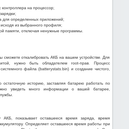
с контроллера на процессор;
зарядки;
да для определенных приложений;
, исходя из выбранного профиля;
ой памяти, отключая ненужные программы.
ы сможете откалибровать АКБ на вашем устройстве. Для
литой, нужно быть обладателем root-прав. Процесс
истемного файла (batterystats.bin) и создание чистого,
о остаточную историю, заставляя батарею работать по
ожно увидеть много информации о вашей батарее,
службы.
у АКБ, показывает оставшееся время заряда, время
аккумулятору. Определяет оставшееся время работы при