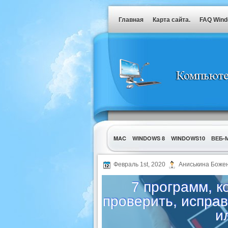
Главная
Карта сайта.
FAQ Win
MAC
WINDOWS 8
WINDOWS10
ВЕБ-
УТИЛИТЫ
Февраль 1st, 2020
Аниськина Боже
7 программ, 
проверить, испра
и