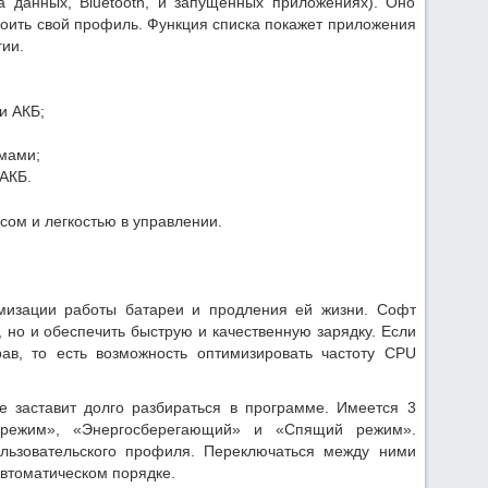
а данных, Bluetooth, и запущенных приложениях). Оно
роить свой профиль. Функция списка покажет приложения
гии.
и АКБ;
мами;
АКБ.
ом и легкостью в управлении.
мизации работы батареи и продления ей жизни. Софт
, но и обеспечить быструю и качественную зарядку. Если
рав, то есть возможность оптимизировать частоту CPU
 заставит долго разбираться в программе. Имеется 3
 режим», «Энергосберегающий» и «Спящий режим».
ользовательского профиля. Переключаться между ними
автоматическом порядке.