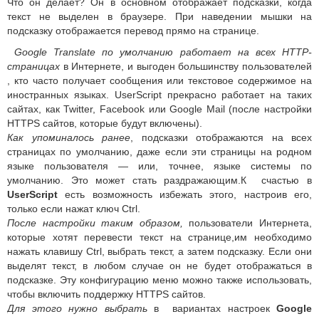
Что он делает? Он в основном отображает подсказки, когда
текст не выделен в браузере. При наведении мышки на
подсказку отображается перевод прямо на странице.
Google Translate по умолчанию работает на всех HTTP-
страницах
в Интернете, и выгоден большинству пользователей
, кто часто получает сообщения или текстовое содержимое на
иностранных языках. UserScript прекрасно работает на таких
сайтах, как Twitter, Facebook или Google Mail (после настройки
HTTPS сайтов, которые будут включены).
Как упоминалось ранее
, подсказки отображаются на всех
страницах по умолчанию, даже если эти страницы на родном
языке пользователя — или, точнее, языке системы по
умолчанию. Это может стать раздражающим.К счастью в
UserScript
есть возможность избежать этого, настроив его,
только если нажат ключ Ctrl.
После настройки таким образом,
пользователи Интернета,
которые хотят перевести текст на странице,им необходимо
нажать клавишу Ctrl, выбрать текст, а затем подсказку. Если они
выделят текст, в любом случае он не будет отображаться в
подсказке. Эту конфигурацию меню можно также использовать,
чтобы включить поддержку HTTPS сайтов.
Для этого нужно выбрать
в вариантах настроек
Google