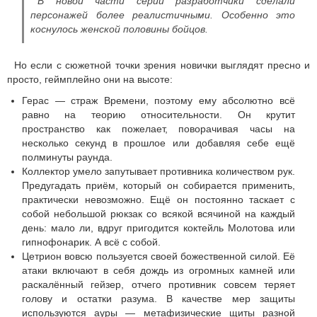
В новой части серии разработчики сделали
персонажей более реалистичными. Особенно это
коснулось женской половины бойцов.
Но если с сюжетной точки зрения новички выглядят пресно и
просто, геймплейно они на высоте:
Герас — страж Времени, поэтому ему абсолютно всё
равно на теорию относительности. Он крутит
пространство как пожелает, поворачивая часы на
несколько секунд в прошлое или добавляя себе ещё
полминуты раунда.
Коллектор умело запутывает противника количеством рук.
Предугадать приём, который он собирается применить,
практически невозможно. Ещё он постоянно таскает с
собой небольшой рюкзак со всякой всячиной на каждый
день: мало ли, вдруг пригодится коктейль Молотова или
гипнофонарик. А всё с собой.
Цетрион вовсю пользуется своей божественной силой. Её
атаки включают в себя дождь из огромных камней или
раскалённый гейзер, отчего противник совсем теряет
голову и остатки разума. В качестве мер защиты
используются ауры — метафизические щиты разной