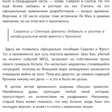
было в предыдущей части, — Шива, Сайрекс и Сектор. Но что
ещё более забавно, в ростере их нет. Считать ли это
официальным заявлением разработчиков — вопрос времени.
Впрочем, в 10 части игроки тоже встречали Ли Мея в режиме
кампании, но на этом всё и закончилось.
Сайрекса и Сектора фанаты добавили в ростер в
неофициальном моде вместе с Кроникой.
Здесь же появились официально погибшие Скарлет и Фрост.
Тут и проявляется вся суть портала времени: Шао Кан, убитый
на момент событий МК11, встречает на собственном троне
своего генерала Коталя. Он несколько недоволен сложившейся
ситуацией, поэтому во Внешнем мире немедленно начинается
очередная война за трон. Пока все дерутся, до смирно сидящей
Кроники никому нет дела — а это и было её целью.
В целом мотив временного разрыва обыгран грамотно.
Неизбежные дыры, присущие любой такой истории,
присутствуют, но количеством не раздражают. Например,
старый Кано может показать, что ему больно, когда бьют его
молодую версию, а может и стоять с каменным лицом.