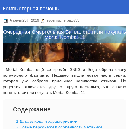
Компьютерная помощь
Апрель 25th, 2019
evgenijscherbatov33
Очередная Смертельная Битва: стоит ли покупать
Mortal Kombat 11
Mortal Kombat ещё со времён SNES и Sega обрела славу
популярного файтинга. Недавно вышла новая часть серии,
которая уже собрала приличное количество отзывов. Но
рецензии отличаются друг от друга настолько, что сложно
понять, стоит ли покупать Mortal Kombat 11.
Содержание
1
Дата выхода и характеристики
2
Новые персонажи и особенности механики