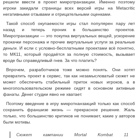
решили ввести в проект микротранзакции. Именно поэтому
игроки закидали страницы всех версий игры на Metacritic
негативными отзывами и отрицательными оценками.
Такой способ окупаемости игры стал популярен пару лет
назад и теперь проник в большинство проектов.
Микротранзакции — это покупка виртуальных вещей, ускорение
прокачки персонажа и прочие виртуальные услуги за реальные
деньги. И если с условно-бесплатными проектами всё понятно,
то МК11, который продаётся за полную стоимость, вызывает
вроде бы справедливый гнев. За что платить?
Впрочем, разработчиков тоже можно понять. Они хотят
превратить проект в сервис, так как незамысловатый сюжет не
может обеспечить стабильный приток новых игроков, а в
многопользовательском режиме сидят в основном активные
фанаты. Денег студии явно не хватает.
Поэтому введение в игру микротнанзакций только как способ
сохранить франшизе жизнь — прекрасное решение. Жаль
только, что большинство критиков не понимает, какие у авторов
были мотивы.
Сюжет кампании Mortal Kombat 11