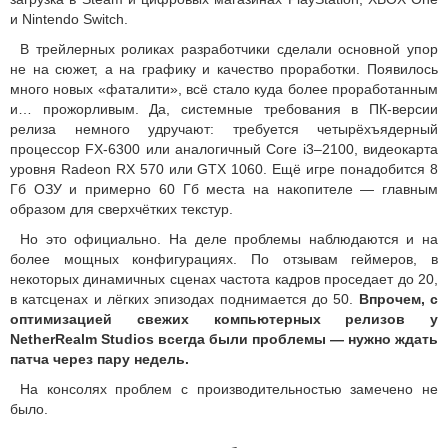
и Nintendo Switch.
В трейлерных роликах разработчики сделали основной упор
не на сюжет, а на графику и качество проработки. Появилось
много новых «фаталити», всё стало куда более проработанным
и… прожорливым. Да, системные требования в ПК-версии
релиза немного удручают: требуется четырёхъядерный
процессор FX-6300 или аналогичный Core i3–2100, видеокарта
уровня Radeon RX 570 или GTX 1060. Ещё игре понадобится 8
Гб ОЗУ и примерно 60 Гб места на накопителе — главным
образом для сверхчётких текстур.
Но это официально. На деле проблемы наблюдаются и на
более мощных конфигурациях. По отзывам геймеров, в
некоторых динамичных сценах частота кадров проседает до 20,
в катсценах и лёгких эпизодах поднимается до 50.
Впрочем, с
оптимизацией свежих компьютерных релизов у
NetherRealm Studios всегда были проблемы — нужно ждать
патча через пару недель.
На консолях проблем с производительностью замечено не
было.