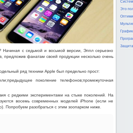
Систем
Это по
Оптими
Мульти
График
Програ
Защита
? Начиная с седьмой и восьмой версии, Эппл серьезно
, предложив фанатам своей продукции несколько очень
одельный ряд техники Apple был предельно прост:
ли;предыдущее поколение телефонов;промежуточная
зия с редкими экспериментами на стыке поколений. На
ьзуются восемь современных моделей iPhone (если не
о). Попробуем разобраться с этим зоопарком ниже.