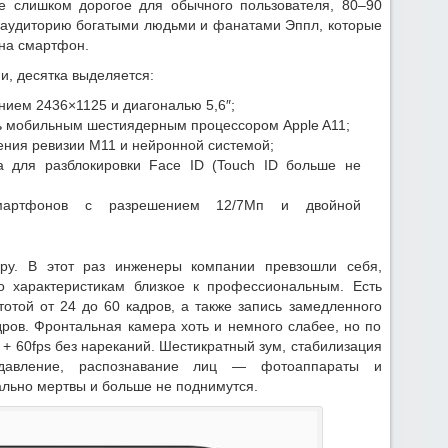
е слишком дорогое для обычного пользователя, 80–90
 аудиторию богатыми людьми и фанатами Эппл, которые
 на смартфон.
, десятка выделяется:
ием 2436×1125 и диагональю 5,6″;
 мобильным шестиядерным процессором Apple A11;
ния ревизии М11 и нейронной системой;
а для разблокировки Face ID (Touch ID больше не
мартфонов с разрешением 12/7Мп и двойной
ру. В этот раз инженеры компании превзошли себя,
о характеристикам близкое к профессиональным. Есть
тотой от 24 до 60 кадров, а также запись замедленного
дров. Фронтальная камера хоть и немного слабее, но по
 + 60fps без нареканий. Шестикратный зум, стабилизация
одавление, распознавание лиц — фотоаппараты и
льно мертвы и больше не поднимутся.