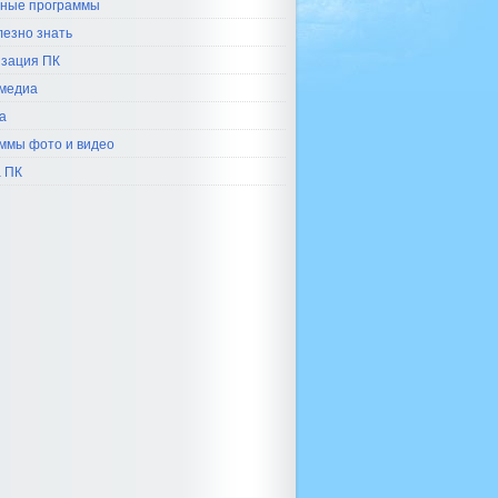
ные программы
лезно знать
зация ПК
медиа
а
ммы фото и видео
 ПК