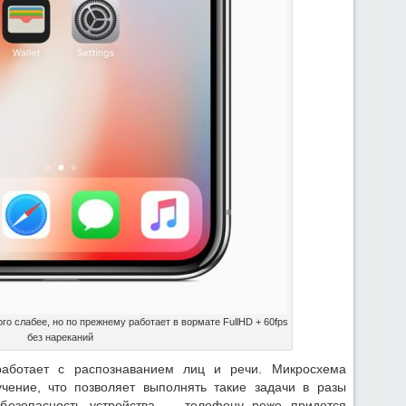
го слабее, но по прежнему работает в вормате FullHD + 60fps
без нареканий
аботает с распознаванием лиц и речи. Микросхема
чение, что позволяет выполнять такие задачи в разы
 безопасность устройства — телефону реже придется