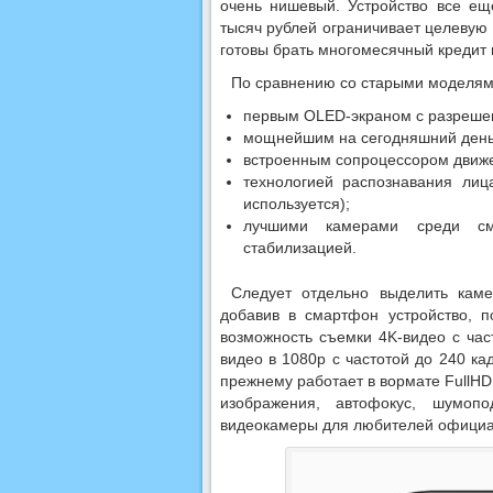
очень нишевый. Устройство все ещ
тысяч рублей ограничивает целевую
готовы брать многомесячный кредит
По сравнению со старыми моделями
первым OLED-экраном с разрешен
мощнейшим на сегодняшний день
встроенным сопроцессором движе
технологией распознавания лиц
используется);
лучшими камерами среди с
стабилизацией.
Следует отдельно выделить каме
добавив в смартфон устройство, п
возможность съемки 4K-видео с час
видео в 1080p с частотой до 240 ка
прежнему работает в вормате FullHD
изображения, автофокус, шумоп
видеокамеры для любителей официа