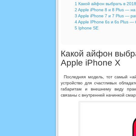
1
Какой айфон выбрать в 2018 
2
Apple iPhone 8 и 8 Plus — н
3
Apple iPhone 7 и 7 Plus — р
4
Apple IPhone 6s и 6s Plus 
5
Iphone SE
Какой айфон выбра
Apple iPhone X
Последняя модель, тот самый «а
устройство для счастливых обладат
габаритам и внешнему виду прак
связаны с внутренней начинкой сма