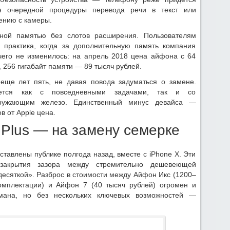
я очередной процедуры перевода речи в текст или
ению с камеры.
ной памятью без слотов расширения. Пользователям
 практика, когда за дополнительную память компания
чего не изменилось: на апрель 2018 цена айфона с 64
 256 гигабайт памяти — 89 тысяч рублей.
еще лет пять, не давая повода задуматься о замене.
ляется как с повседневными задачами, так и со
гружающим железо. Единственный минус девайса —
 от Apple цена.
8 Plus — на замену семерке
дставлены публике полгода назад, вместе с iPhone X. Эти
закрытия зазора между стремительно дешевеющей
десяткой». Разброс в стоимости между Айфон Икс (1200–
омплектации) и Айфон 7 (40 тысяч рублей) огромен и
мана, но без нескольких ключевых возможностей —