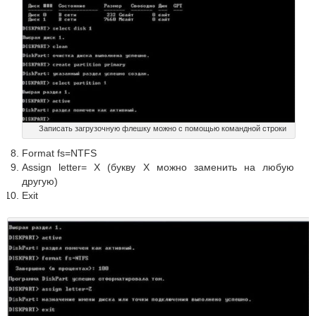
Записать загрузочную флешку можно с помощью командной строки
Format fs=NTFS
Assign letter= X (букву X можно заменить на любую
другую)
Exit