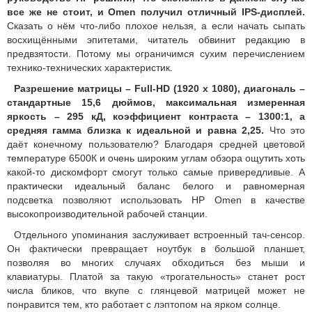
все же не стоит, и Omen получил отличный IPS-дисплей.
Сказать о нём что-либо плохое нельзя, а если начать сыпать
восхищёнными эпитетами, читатель обвинит редакцию в
предвзятости. Потому мы ограничимся сухим перечислением
технико-технических характеристик.
Разрешение матрицы – Full-HD (1920 x 1080), диагональ –
стандартные 15,6 дюймов, максимальная измеренная
яркость – 295 кД, коэффициент контраста – 1300:1, а
средняя гамма близка к идеальной и равна 2,25.
Что это
даёт конечному пользователю? Благодаря средней цветовой
температуре 6500К и очень широким углам обзора ощутить хоть
какой-то дискомфорт смогут только самые привередливые. А
практически идеальный баланс белого и равномерная
подсветка позволяют использовать HP Omen в качестве
высокопроизводительной рабочей станции.
Отдельного упоминания заслуживает встроенный тач-сенсор.
Он фактически превращает ноутбук в большой планшет,
позволяя во многих случаях обходиться без мыши и
клавиатуры. Платой за такую «трогательность» станет рост
числа бликов, что вкупе с глянцевой матрицей может не
понравится тем, кто работает с лэптопом на ярком солнце.