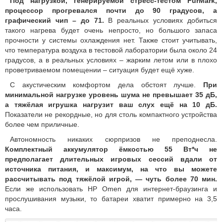
Под нагрузкой, генерируемой стресс-тестом FurMark,
процессор прогревался почти до 90 градусов, а
графический чип – до 71.
В реальных условиях добиться
такого нагрева будет очень непросто, но большого запаса
прочности у системы охлаждения нет. Также стоит учитывать,
что температура воздуха в тестовой лаборатории была около 24
градусов, а в реальных условиях – жарким летом или в плохо
проветриваемом помещении – ситуация будет ещё хуже.
С акустическим комфортом дела обстоят лучше.
При
минимальной нагрузке уровень шума не превышает 35 дБ,
а тяжёлая игрушка нагрузит ваш слух ещё на 10 дБ.
Показатели не рекордные, но для столь компактного устройства
более чем приличные.
Автономность никаких сюрпризов не преподнесла.
Комплектный аккумулятор ёмкостью 55 Вт*ч не
предполагает длительных игровых сессий вдали от
источника питания, и максимум, на что вы можете
рассчитывать под тяжёлой игрой, — чуть более 70 мин.
Если же использовать HP Omen для интернет-браузинга и
прослушивания музыки, то батареи хватит примерно на 3,5
часа.