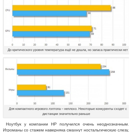
До критического уровня температура ещё не дошла, но запаса практически нет
Для компактного игрового лэптопа – неплохо. Некоторые конкуренты сходят с
дистанции значительно раньше
Ноутбук у компании HP получился очень неоднозначным.
Игроманы со стажем наверняка смахнут ностальгическую слезу,