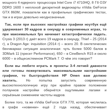
мощного 4-ядерного процессора Intel Core i7 4710HQ, 8 Гб ОЗУ
DDR3 1600 т неплохой дискретной видеокарты nVidia GeForce
GTX 860M, показатели как в профильных графических тестах,
так и в играх довольно неоднозначные.
Так, если при высоких настройках графики ноутбук ещё
удерживает 30 кадров в секунду в современных играх, то
при максимальных fps начинает катастрофически падать.
Crysis 3 (2013 г) даёт всего 19 кадров в секунду, Thief – 25 (2014
г), а Dragon Age: inquisition (2014 г) – всего 20. В синтетических
бенчмарках ситуация аналогичная: чуть более 5000 балов в
3DMark 11 (пресет Performance), 650 – в CineBench R15 и около
6000 – в общесистемном PCMark 7. О чём это говорит?
Если вы любите играть в проекты 3-4 летней давности
или готовы пожертвовать максимальными настройками
графики, то быстродействия HP Omen вам должно
хватить.
Но попытка запустить современную
высокотехнологичную игру при крайне правом положении
ползунков настройки обернётся ощутимыми лагами и
серьёзным снижением частоты кадров.
Более того, та же nVidia GeForce GTX 770, которая числилась
в графе «новинки» ещё 2 года назад, обеспечивает