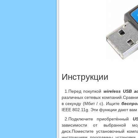
Инструкции
1.Перед покупкой
wireless USB a
различных сетевых компаний.Сравните
в секунду (Мбит / с). Ищите
беспро
IEEE 802.11g. Эти функции дают вам
2.Подключите приобретённый
U
зависимости от выбранной мод
диск.Поместите установочный ком
инструкциям программы установки