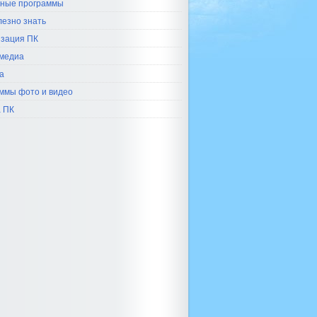
ные программы
лезно знать
зация ПК
медиа
а
ммы фото и видео
 ПК