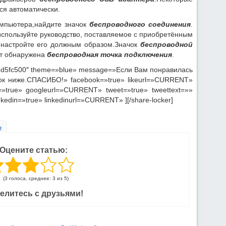
ся автоматически.
омпьютера,найдите значок
беспроводного соединения
.
используйте руководство, поставляемое с приобретённым
настройте его должным образом.Значок
беспроводной
дет обнаружена
беспроводная точка подключения
.
24d5fc500″ theme=»blue» message=»Если Вам понравилась
пок ниже.СПАСИБО!» facebook=»true» likeurl=»CURRENT»
»true» googleurl=»CURRENT» tweet=»true» tweettext=»»
kedin=»true» linkedinurl=»CURRENT» ][/share-locker]
ь
Оцените статью:
(3 голоса, среднее: 3 из 5)
елитесь с друзьями!