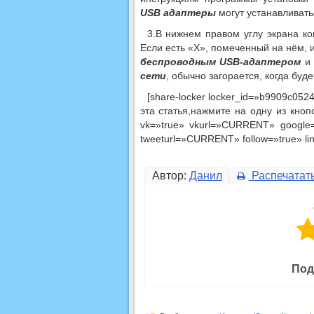
USB адаптеры
могут устанавливать
3.В нижнем правом углу экрана к
Если есть «X», помеченный на нём, 
беспроводным USB-адаптером
и 
сети
, обычно загорается, когда бу
[share-locker locker_id=»b9909c05
эта статья,нажмите на одну из кно
vk=»true» vkurl=»CURRENT» google=
tweeturl=»CURRENT» follow=»true» lin
Автор:
Данил
Распечатат
Под