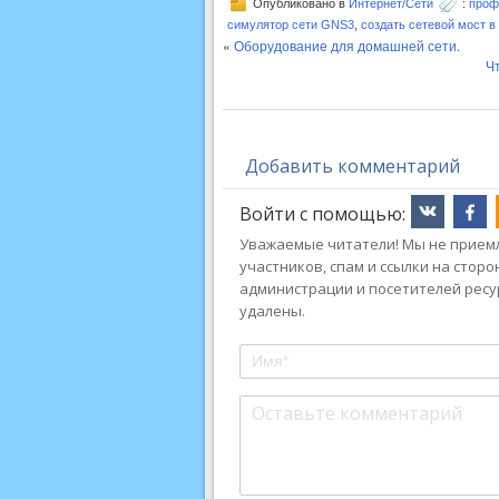
Опубликовано в
Интернет/Сети
:
проф
симулятор сети GNS3
,
создать сетевой мост в
«
Оборудование для домашней сети.
Ч
Добавить комментарий
Войти с помощью:
Уважаемые читатели! Мы не приемл
участников, спам и ссылки на стор
администрации и посетителей ресу
удалены.