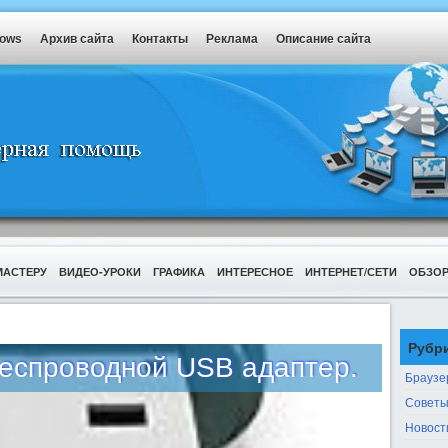
dows
Архив сайта
Контакты
Реклама
Описание сайта
МАСТЕРУ
ВИДЕО-УРОКИ
ГРАФИКА
ИНТЕРЕСНОЕ
ИНТЕРНЕТ/СЕТИ
ОБЗО
Рубр
беспроводной USB адаптер.
Браузе
Советы
Новост