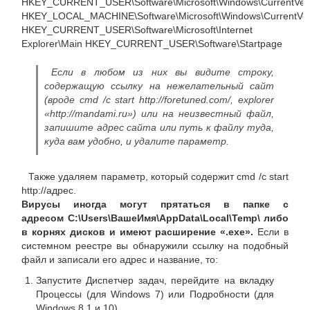
HKEY_CURRENT_USER\Software\Microsoft\Windows\CurrentVer
HKEY_LOCAL_MACHINE\Software\Microsoft\Windows\CurrentVer
HKEY_CURRENT_USER\Software\Microsoft\Internet
Explorer\Main HKEY_CURRENT_USER\Software\Startpage
Если в любом из них вы видите строку,
содержащую ссылку на нежелательный сайт
(вроде cmd /c start http://foretuned.com/, explorer
«http://mandami.ru») или на неизвестный файл,
запишите адрес сайта или путь к файлу туда,
куда вам удобно, и удалите параметр.
Также удаляем параметр, который содержит cmd /c start
http://адрес.
Вирусы иногда могут прятаться в папке с
адресом C:\Users\ВашеИмя\AppData\Local\Temp\ либо
в корнях дисков и имеют расширение «.exe».
Если в
системном реестре вы обнаружили ссылку на подобный
файл и записали его адрес и название, то:
Запустите Диспетчер задач, перейдите на вкладку
Процессы (для Windows 7) или Подробности (для
Windows 8.1 и 10).