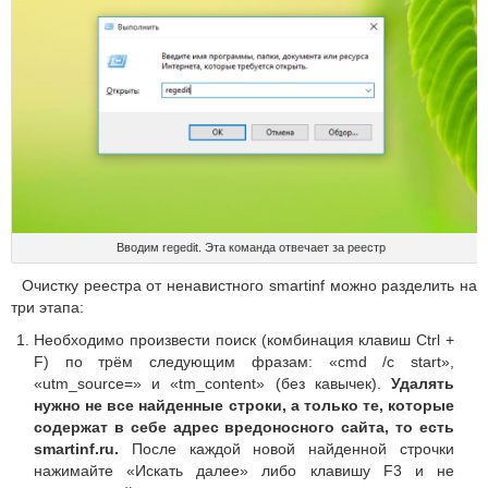
Вводим regedit. Эта команда отвечает за реестр
Очистку реестра от ненавистного smartinf можно разделить на
три этапа:
Необходимо произвести поиск (комбинация клавиш Ctrl +
F) по трём следующим фразам: «cmd /c start»,
«utm_source=» и «tm_content» (без кавычек).
Удалять
нужно не все найденные строки, а только те, которые
содержат в себе адрес вредоносного сайта, то есть
smartinf.ru.
После каждой новой найденной строчки
нажимайте «Искать далее» либо клавишу F3 и не