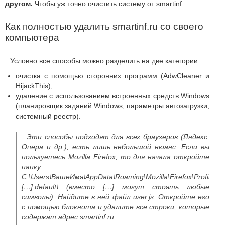
другом.
Чтобы уж точно очистить систему от smartinf.
Как полностью удалить smartinf.ru со своего
компьютера
Условно все способы можно разделить на две категории:
очистка с помощью сторонних программ (AdwCleaner и
HijackThis);
удаление с использованием встроенных средств Windows
(планировщик заданий Windows, параметры автозагрузки,
системный реестр).
Эти способы подходят для всех браузеров (Яндекс,
Опера и др.), есть лишь небольшой нюанс. Если вы
пользуетесь Mozilla Firefox, то для начала откройте
папку
C:\Users\ВашеИмя\AppData\Roaming\Mozilla\Firefox\Profiles\
[…].default\ (вместо […] могут стоять любые
символы). Найдите в ней файл user.js. Откройте его
с помощью блокнота и удалите все строки, которые
содержат адрес smartinf.ru.