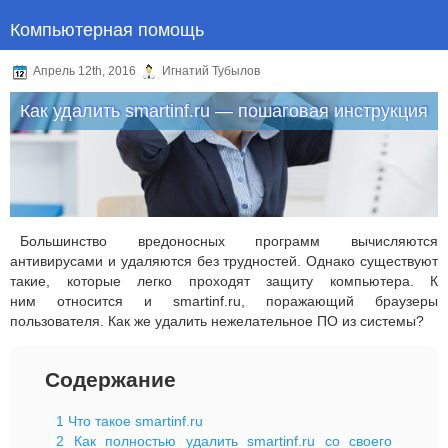
Компьютерная помощь
Апрель 12th, 2016
Игнатий Тубылов
Как удалить smartinf.ru — пошаговая инструкция
Большинство вредоносных программ вычисляются
антивирусами и удаляются без трудностей. Однако существуют
такие, которые легко проходят защиту компьютера. К
ним относится и smartinf.ru, поражающий браузеры
пользователя. Как же удалить нежелательное ПО из системы?
Содержание
1
Что такое smartinf.ru
2
Как полностью удалить smartinf.ru со своего