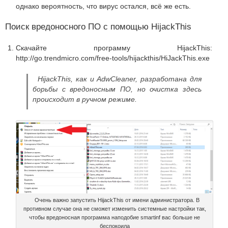
однако вероятность, что вирус остался, всё же есть.
Поиск вредоносного ПО с помощью HijackThis
Скачайте программу HijackThis:
http://go.trendmicro.com/free-tools/hijackthis/HiJackThis.exe
HijackThis, как и AdwCleaner, разработана для
борьбы с вредоносным ПО, но очистка здесь
происходит в ручном режиме.
Очень важно запустить HijackThis от имени администратора. В
противном случае она не сможет изменить системные настройки так,
чтобы вредоносная программа наподобие smartinf вас больше не
беспокоила