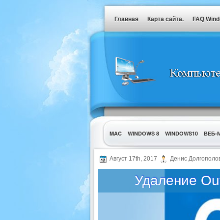
Главная
Карта сайта.
FAQ Win
MAC
WINDOWS 8
WINDOWS10
ВЕБ-
УТИЛИТЫ
Август 17th, 2017
Денис Долгополо
Удаление Out