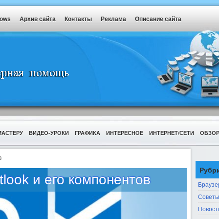
dows
Архив сайта
Контакты
Реклама
Описание сайта
МАСТЕРУ
ВИДЕО-УРОКИ
ГРАФИКА
ИНТЕРЕСНОЕ
ИНТЕРНЕТ/СЕТИ
ОБЗО
в
Рубр
look и его компонентов
Браузе
Советы
Новост