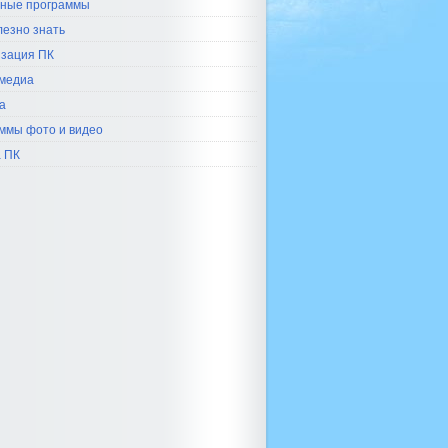
ные программы
лезно знать
зация ПК
медиа
а
ммы фото и видео
 ПК