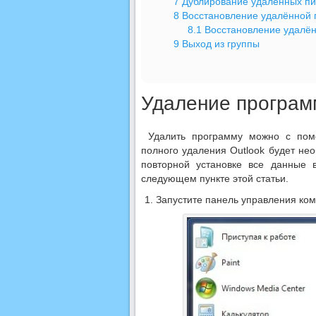
7
Дублирование удалённых п
8
Восстановление удалённой 
8.1
Восстановление удалён
9
Выход из группы
Удаление програ
Удалить программу можно с помо
полного удаления Outlook будет не
повторной установке все данные 
следующем пункте этой статьи.
Запустите панель управления ко