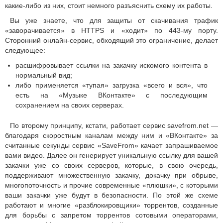
какие-либо из них, стоит немного разъяснить схему их работы.
Вы уже знаете, что для защиты от скачивания трафик
«заворачивается» в HTTPS и «ходит» по 443-му порту.
Сторонний онлайн-сервис, обходящий это ограничение, делает
следующее:
расшифровывает ссылки на закачку искомого контента в
нормальный вид;
либо применяется «тупая» загрузка «всего и вся», что
есть на «Музыке ВКонтакте» с последующим
сохранением на своих серверах.
По второму принципу, кстати, работает сервис savefrom.net —
благодаря скоростным каналам между ним и «ВКонтакте» за
считанные секунды сервис «SaveFrom» качает запрашиваемое
вами видео. Далее он генерирует уникальную ссылку для вашей
закачки уже со своих серверов, которые, в свою очередь,
поддерживают множественную закачку, докачку при обрыве,
многопоточность и прочие современные «плюшки», с которыми
ваши закачки уже будут в безопасности. По этой же схеме
работают и многие «разблокировщики» торрентов, созданные
для борьбы с запретом торрентов сотовыми операторами,