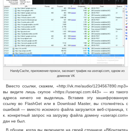
HandyCache, приложение-прокси, засекает трафик на userapi.com, одном из
доменов VK
Вместо ссылки, скажем, «http://vk.me/audio/1234567890.mp3»
вы видите лишь скупое «https://userapi.com:443» — из такого
адреса ничего не выделишь. Вставив эту зашифрованную
ссылку во FlashGet или в Download Master, вы столкнётесь с
ошибкой — вместо искомого файла загрузится веб-страница, т.
к. конкретный запрос на загрузку файла домену «userapi.com»
дан не был.
В общем, когда вы включаете на своей странице «ВКонтакте»