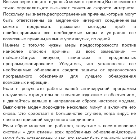
Весьма вероятно,что в данный момент времени,Вы не сможете
точно определить,что вызывает снижение скорости интернета.
Поскольку вы знаете,распространенные причины,которые могут
быть ответственны за медленное интернет соединение,вы
можете продолжить движение методом проб и
ошибок,принимая все необходимые меры и устраняя все
возможные причины,из выше упомянутых, по одной.
Начнем с того,что нужны меры предосторожности против
наиболее опасной причины из всех замедлений —
malware.Запуск вирусов, шпионских и вредоносных
программ,сканирование. Убедитесь, что установлены все
необходимые обновления средств защиты от вредоносного
программного обеспечния для лучшего обнаружения
возможных инфекций.
Если в результате работы вашей антивирусной программы
получилось отрицательное значение,вздохните с облегчением,
и двигайтесь дальше в направлении сброса настроек модема.
Выключите модем,подождите несколько минут и включите его
снова. Это сработает в большинстве случаев, когда вирус не
является причиной медленного соединения.
Если сброс модема не работает, запустите » восстановление
системы » для отмены всех проблемных обновлений,которые
могут быть установлены у вас, что может быть причиной низкой