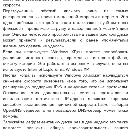
скорости.
Перегруженный жёсткий диск-это одна из самых
распространенных причин медленной скорости интернета. Это
одна проблема,с которой я часто сталкиваюсь,с учётом орды
фильмов я продолжаю загрузку и наводняю мой жесткий диск
ими.Очистка некоторого пространства на вашем жестком диске
может привести к результату,если с ранее упомянутыми
шагами,это сделать не удалось.
Если вы используете Windows XP,вы можете попробовать
удаление интернет cookies, временных интернет-файлов,
очистку истории. Это работает в основном в случае, если вы
используете Internet Explorer на Windows XP.
Иногда, когда вы используете Windows XP,может наблюдаться
снижение скорости интернета из-за того, что он использует
расширенную поддержку IPv6 и ненужные сетевые протоколы.
Отключение этих дополнительных сетевых протоколов и
использование статического IP-адреса являются хорошим
способом восстановления приличной скорости.Также, выбирая
OpenDNS сервера, а не провайдера DNS-сервер может также
помочь.
Запускайте дефрагментацию диска раз в две неделю,это также
помогает повысить общую производительность вашего