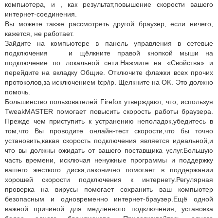
компьютера, и , как результат,повышение скорости вашего
интернет-соединения.
Вы можете также рассмотреть другой браузер, если ничего,
кажется, не работает.
Зайдите на компьютере в панель управления в сетевые
подключения и щёлкните правой кнопкой мыши на
подключение по локальной сети.Нажмите на «Свойства» и
перейдите на вкладку Общие. Отключите флажки всех прочих
протоколов,за исключением tcp/ip. Щелкните на OK. Это должно
помочь.
Большинство пользователей Firefox утверждают, что, используя
TweakMASTER помогает повысить скорость работы браузера.
Прежде чем приступить к устранению неполадок,убедитесь в
том,что Вы проводите онлайн-тест скорости,что бы точно
установить,какая скорость подключения является идеальной,и
что вы должны ожидать от вашего поставщика услуг.Большую
часть времени, исключая ненужные программы и поддержку
вашего жесткого диска,лаконично помогает в поддержании
хорошей скорости подключения к интернету.Регулярная
проверка на вирусы помогает сохранить ваш компьютер
безопасным и одновременно интернет-браузер.Ещё одной
важной причиной для медленного подключения, установка