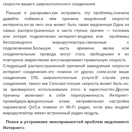
скорости вашего широкополосного соединения.
Раньше я раскрывал,как исправить эту проблему,сначала
давайте поймем,в чём причина медленной скорости
интернета,из-за чего она может быть такая медленная.Одна из
самых распространенных и часто глупых причин — поломка
или потеря подключения интернет-модема или проблемы
беспроводного маршрутизатора,связанные с
подключением.Большую часть времени, вилка или
соединительные провода могут стать свободными и их
повторное закрепление восстанавливает правильную скорость.
Следующей распространенной причиной замедления скорости
интернет соединения-это помехи от других схем,если ваше
соединение DSL широкополосные услуги.В случае узла
соединения, такого как Comcast,плохая скорость может быть из-
за чрезмерного использования этого в окрестностях.Другие
причины включают в себя перегруженность Интернет-
провайдера,вредоносные атаки, неправильная настройка
параметров QoS,и помехи от Wi-Fi радио, если ваш модем/
маршрутизатор имеет встроенный радио модуль.
Поиск и устранение неисправностей проблем медленного
Интернет
а