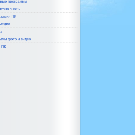
ные программы
лезно знать
зация ПК
медиа
а
ммы фото и видео
 ПК