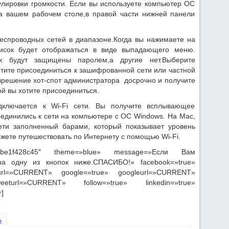
улировки громкости. Если вы используете компьютер ОС
на вашем рабочем столе,в правой части нижней панели
беспроводных сетей в диапазоне.Когда вы нажимаете на
список будет отображаться в виде выпадающего меню.
ек будут защищены паролем,а другие нет.Выберите
отите присоединиться к зашифрованной сети или частной
азрешение хот-спот администратора досрочно и получите
ой вы хотите присоединиться.
дключается к Wi-Fi сети. Вы получите всплывающее
оединились к сети на компьютере с ОС Windows. На Mac,
ети заполненный барами, который показывает уровень
жете путешествовать по Интернету с помощью Wi-Fi.
a2abbe1f428c45″ theme=»blue» message=»Если Вам
на одну из кнопок ниже.СПАСИБО!» facebook=»true»
url=»CURRENT» google=»true» googleurl=»CURRENT»
eturl=»CURRENT» follow=»true» linkedin=»true»
]
ь