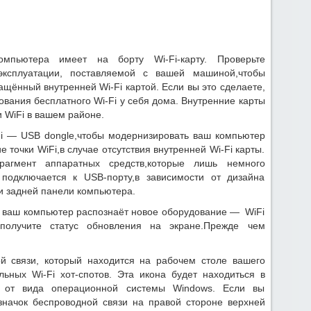
компьютера имеет на борту Wi-Fi-карту. Проверьте
эксплуатации, поставляемой с вашей машиной,чтобы
ащённый внутренней Wi-Fi картой. Если вы это сделаете,
ования бесплатного Wi-Fi у себя дома. Внутренние карты
и WiFi в вашем районе.
Fi — USB dongle,чтобы модернизировать ваш компьютер
е точки WiFi,в случае отсутствия внутренней Wi-Fi карты.
гмент аппаратных средств,которые лишь немного
подключается к USB-порту,в зависимости от дизайна
и задней панели компьютера.
а ваш компьютер распознаёт новое оборудование — WiFi
 получите статус обновления на экране.Прежде чем
й связи, который находится на рабочем столе вашего
ьных Wi-Fi хот-спотов. Эта икона будет находиться в
и от вида операционной системы Windows. Если вы
значок беспроводной связи на правой стороне верхней