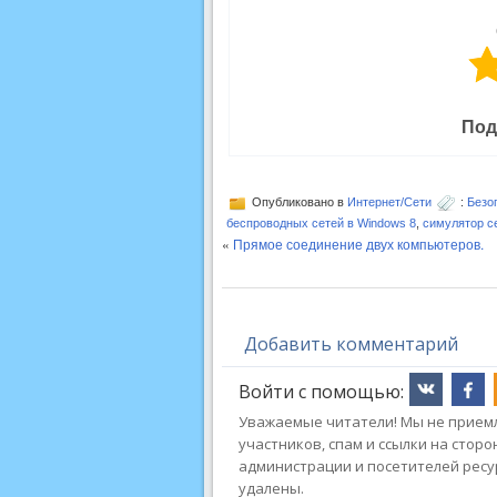
Под
Опубликовано в
Интернет/Сети
:
Безо
беспроводных сетей в Windows 8
,
симулятор с
«
Прямое соединение двух компьютеров.
Добавить комментарий
Войти с помощью:
Уважаемые читатели! Мы не приемл
участников, спам и ссылки на стор
администрации и посетителей ресу
удалены.