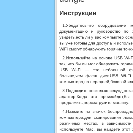
Инструкции
1.Убедитесь,что оборудование 
документацию и руководство по 
увидеть,есть ли у вас компьютер осн
вы уже готовы для доступа и использ
WiFi смогут обнаружить горячие точк
2.Используйте на основе USB Wi-
так, что бы он мог обнаружить горячи
USB Wi-Fi — это небольшой фра
больше,чем флеш диск.USB Wi-Fi 
компьютера,на передней,боковой ил
3.Подождите несколько секунд,пок
адаптер.Когда это произойдет,Вы
продолжить,перезагрузите машину.
4.Нажмите на значок беспроводно
компьютера,для сканирования локал
различных местах, в зависимост
используете Mac, вы найдёте этот 