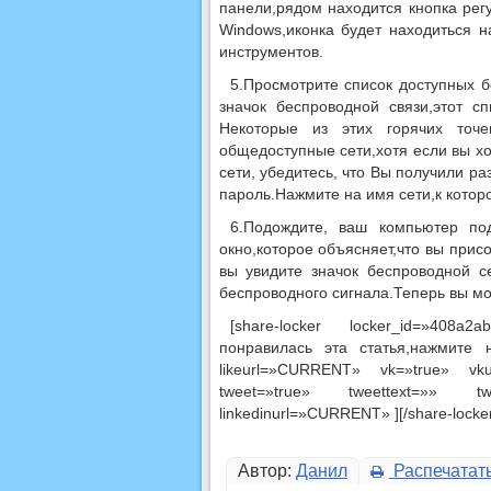
панели,рядом находится кнопка рег
Windows,иконка будет находиться 
инструментов.
5.Просмотрите список доступных 
значок беспроводной связи,этот 
Некоторые из этих горячих точ
общедоступные сети,хотя если вы х
сети, убедитесь, что Вы получили р
пароль.Нажмите на имя сети,к котор
6.Подождите, ваш компьютер по
окно,которое объясняет,что вы прис
вы увидите значок беспроводной с
беспроводного сигнала.Теперь вы мо
[share-locker locker_id=»408
понравилась эта статья,нажмите 
likeurl=»CURRENT» vk=»true» vk
tweet=»true» tweettext=»» twe
linkedinurl=»CURRENT» ][/share-locker
Автор:
Данил
Распечатат