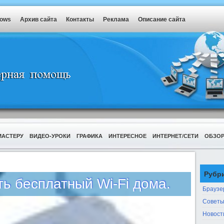
dows
Архив сайта
Контакты
Реклама
Описание сайта
МАСТЕРУ
ВИДЕО-УРОКИ
ГРАФИКА
ИНТЕРЕСНОЕ
ИНТЕРНЕТ/СЕТИ
ОБЗО
Рубр
ть бесплатный Wi-Fi дома.
Браузе
Советы
Новост