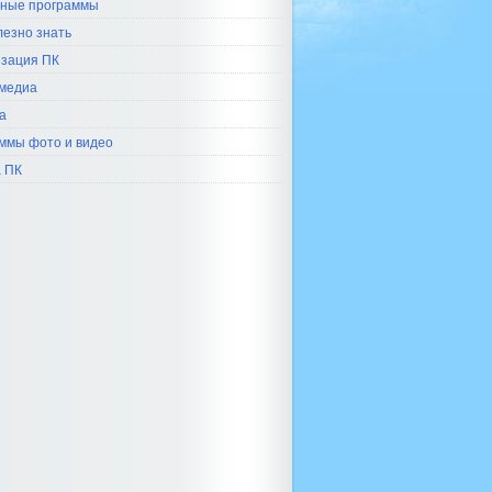
ные программы
лезно знать
зация ПК
медиа
а
ммы фото и видео
 ПК